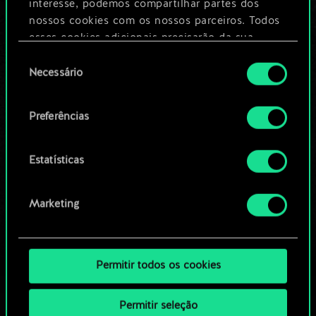
Dê um nome para este baralho e crie
interesse, podemos compartilhar partes dos
um guia
nossos cookies com os nossos parceiros. Todos
esses cookies adicionais precisarão da sua
permissão, no entanto.
Seleção
Editar baralho
Necessário
de
Você encontrará todos os detalhes sobre o uso
consentimento
OU
de cookies e poderá ajustar as suas preferências
Preferências
no menu "Configurações" abaixo.
Navegue pelos baralhos da
Estatísticas
comunidade
Marketing
Permitir todos os cookies
Permitir seleção