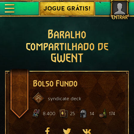
JOGUE GRÁTIS!
ENTRAR
Baralho
compartilhado de
GWENT
Bolso Fundo
syndicate
deck
8.400
25
14
174