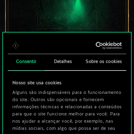
Por enquanto, isto é
apenas um conjunto
Consentir
Detalhes
Sobre os cookies
de cartas
Nosso site usa cookies
compartilhado.
Alguns são indispensáveis para o funcionamento
No entanto, dá para
do site. Outros são opcionais e fornecem
informações técnicas e relacionadas a conteúdos
ser muito mais!
para que o site funcione melhor para você. Para
nos ajudar a alcançar você, por exemplo, nas
mídias sociais, com algo que possa ser de seu