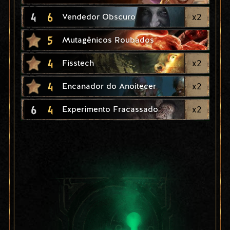
4
6
x
2
Vendedor Obscuro
5
Mutagênicos Roubados
4
x
2
Fisstech
4
x
2
Encanador do Anoitecer
6
4
x
2
Experimento Fracassado