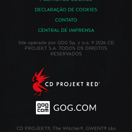
DECLARAÇÃO DE COOKIES
CONTATO
CENTRAL DE IMPRENSA
Site operado por GOG Sp. z o.o. © 2026 CD
PROJEKT S.A. TODOS OS DIREITOS
RESERVADOS
CD PROJEKT®, The Witcher®, GWENT® são