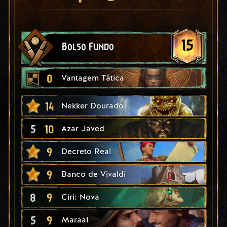
15
Bolso Fundo
0
Vantagem Tática
14
Nekker Dourado
5
10
Azar Javed
9
Decreto Real
9
Banco de Vivaldi
8
9
Ciri: Nova
5
9
Maraal