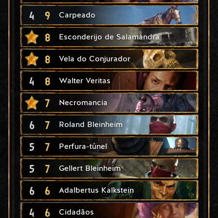
4
9
Carpeado
8
Esconderijo de Salamandra
8
Vela do Conjurador
4
8
Walter Veritas
7
Necromancia
6
7
Roland Bleinheim
5
7
Perfura-túnel
5
7
Gellert Bleinheim
6
6
Adalbertus Kalkstein
4
6
Cidadãos