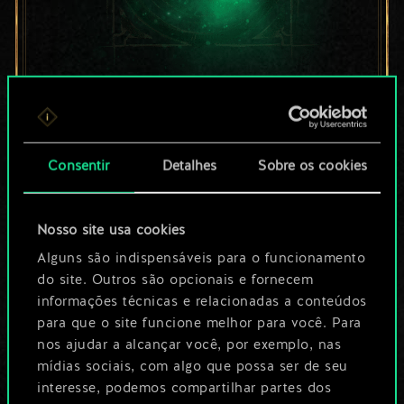
Por enquanto, isto é
apenas um conjunto
Consentir
Detalhes
Sobre os cookies
de cartas
compartilhado.
Nosso site usa cookies
No entanto, dá para
Alguns são indispensáveis para o funcionamento
do site. Outros são opcionais e fornecem
ser muito mais!
informações técnicas e relacionadas a conteúdos
para que o site funcione melhor para você. Para
nos ajudar a alcançar você, por exemplo, nas
Dê um nome para este baralho e crie
mídias sociais, com algo que possa ser de seu
interesse, podemos compartilhar partes dos
um guia