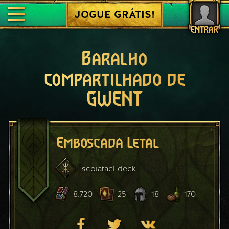
JOGUE GRÁTIS!
ENTRAR
Baralho
compartilhado de
GWENT
Emboscada Letal
scoiatael
deck
8.720
25
18
170