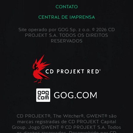
CONTATO
CENTRAL DE IMPRENSA
Site operado por GOG Sp. z o.o. © 2026 CD
PROJEKT S.A. TODOS OS DIREITOS
RESERVADOS
CD PROJEKT®, The Witcher®, GWENT® são
marcas registradas de CD PROJEKT Capital
Group. Jogo GWENT © CD PROJEKT S.A. Todos