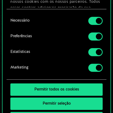
nossos cookies com os nossos parceiros. Todos
esses cookies adicionais precisarão da sua
Editar baralho
permissão, no entanto.
Seleção
Necessário
de
Você encontrará todos os detalhes sobre o uso
OU
consentimento
de cookies e poderá ajustar as suas preferências
Preferências
no menu "Configurações" abaixo.
Navegue pelos baralhos da
comunidade
Estatísticas
Marketing
Permitir todos os cookies
Permitir seleção