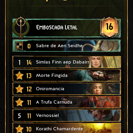
16
Emboscada Letal
0
Sabre de Aen Seidhe
1
14
Simlas Finn aep Dabairr
13
Morte Fingida
12
Oniromancia
11
A Trufa Carnuda
5
11
Vernossiel
10
Korathi Chamardente