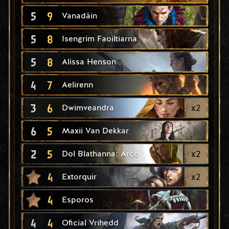
5
9
Vanadáin
5
8
Isengrim Faoiltiarna
5
8
Alissa Henson
4
7
Aelirenn
3
6
x
2
Dwimveandra
6
5
Maxii Van Dekkar
2
5
x
2
Dol Blathanna: Arco
4
x
2
Extorquir
4
Esporos
4
4
Oficial Vrihedd