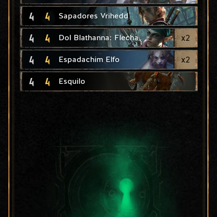
4
4
Sapadores Vrihedd
4
4
x
2
Dol Blathanna: Flecha
4
4
x
2
Espadachim Elfo
4
4
Esquilo