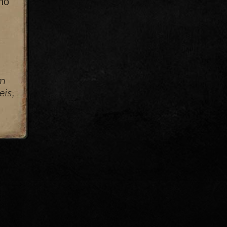
ho
em
is,