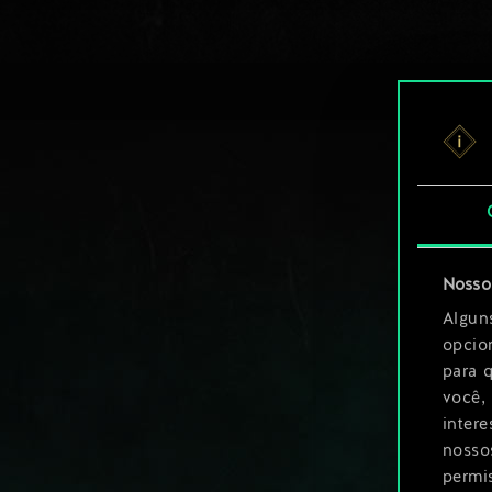
Nosso 
Algun
opcio
para 
você,
inter
nosso
permi