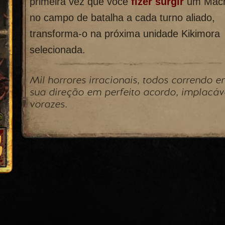
primeira vez que você
fizer surgir
um Mac
no campo de batalha a cada turno aliado,
transforma-o na próxima unidade Kikimora
selecionada.
Mil horrores irracionais, todos correndo 
sua direção em perfeito acordo, implacáve
vorazes.
3