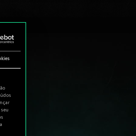
okies
são
eúdos
ançar
 seu
os
a