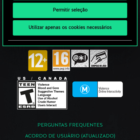
Permitir seleção
Utilizar apenas os cookies necessários
PERGUNTAS FREQUENTES
ACORDO DE USUÁRIO (ATUALIZADO)