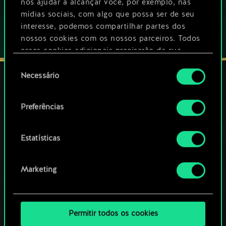
nos ajudar a alcançar você, por exemplo, nas
mídias sociais, com algo que possa ser de seu
interesse, podemos compartilhar partes dos
nossos cookies com os nossos parceiros. Todos
esses cookies adicionais precisarão da sua
permissão, no entanto.
Seleção
Necessário
de
Você encontrará todos os detalhes sobre o uso
consentimento
de cookies e poderá ajustar as suas preferências
FIQUE CONECTADO
Preferências
no menu "Configurações" abaixo.
Estatísticas
Marketing
Permitir todos os cookies