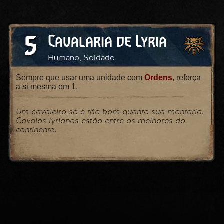
5
Cavalaria de Lyria
Humano, Soldado
Sempre que usar uma unidade com
Ordens
, reforça
a si mesma em 1.
Um cavaleiro só é tão bom quanto sua montaria.
Cavalos lyrianos estão entre os melhores do
continente.