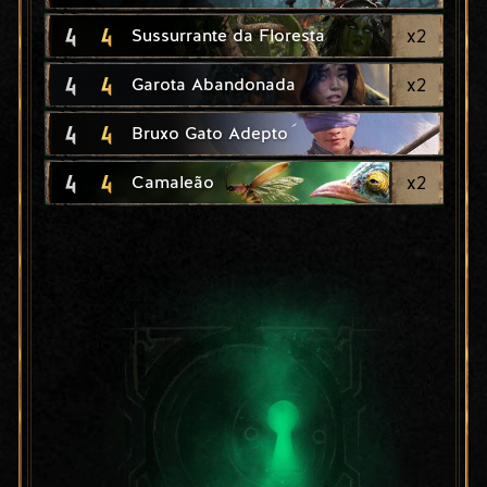
4
4
x
2
Sussurrante da Floresta
4
4
x
2
Garota Abandonada
4
4
Bruxo Gato Adepto
4
4
x
2
Camaleão