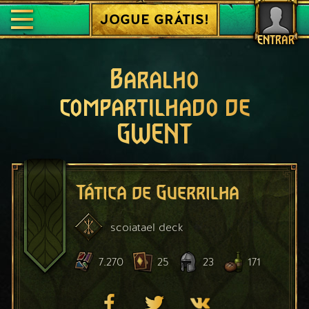
JOGUE GRÁTIS!
ENTRAR
Baralho
compartilhado de
GWENT
Tática de Guerrilha
scoiatael
deck
7.270
25
23
171