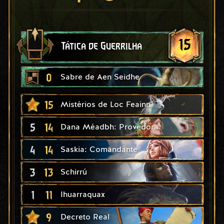
15
Tática de Guerrilha
0
Sabre de Aen Seidhe
15
Mistérios de Loc Feainn
5
14
Dana Méadbh: Provedora
4
14
Saskia: Comandante
3
13
Schirrú
1
11
Ihuarraquax
9
Decreto Real