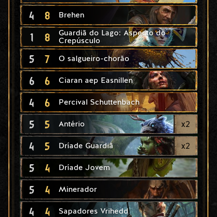
4
8
Brehen
Guardiã do Lago: Aspecto do
1
8
Crepúsculo
5
7
O salgueiro-chorão
6
6
Ciaran aep Easnillen
4
6
Percival Schuttenbach
5
5
x
2
Antério
4
5
x
2
Dríade Guardiã
5
4
Dríade Jovem
5
4
Minerador
4
4
Sapadores Vrihedd