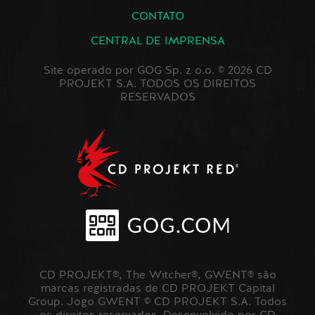
CONTATO
CENTRAL DE IMPRENSA
Site operado por GOG Sp. z o.o. © 2026 CD
PROJEKT S.A. TODOS OS DIREITOS
RESERVADOS
CD PROJEKT®, The Witcher®, GWENT® são
marcas registradas de CD PROJEKT Capital
Group. Jogo GWENT © CD PROJEKT S.A. Todos