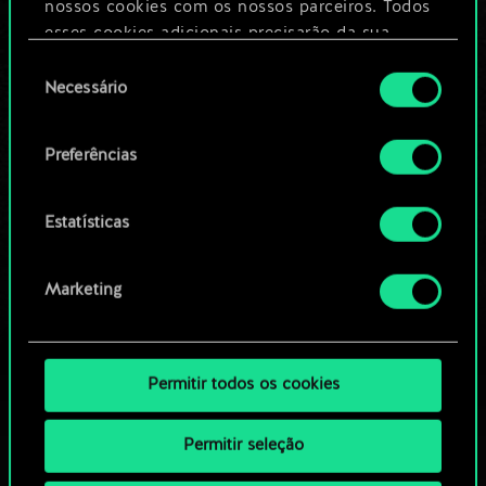
nossos cookies com os nossos parceiros. Todos
esses cookies adicionais precisarão da sua
Editar baralho
permissão, no entanto.
Seleção
Necessário
de
Você encontrará todos os detalhes sobre o uso
OU
consentimento
de cookies e poderá ajustar as suas preferências
Preferências
no menu "Configurações" abaixo.
Navegue pelos baralhos da
comunidade
Estatísticas
Marketing
Permitir todos os cookies
Permitir seleção