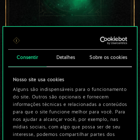
Por enquanto, isto é
apenas um conjunto
Consentir
Detalhes
Sobre os cookies
de cartas
compartilhado.
Nosso site usa cookies
No entanto, dá para
Alguns são indispensáveis para o funcionamento
do site. Outros são opcionais e fornecem
ser muito mais!
informações técnicas e relacionadas a conteúdos
para que o site funcione melhor para você. Para
nos ajudar a alcançar você, por exemplo, nas
Dê um nome para este baralho e crie
mídias sociais, com algo que possa ser de seu
interesse, podemos compartilhar partes dos
um guia