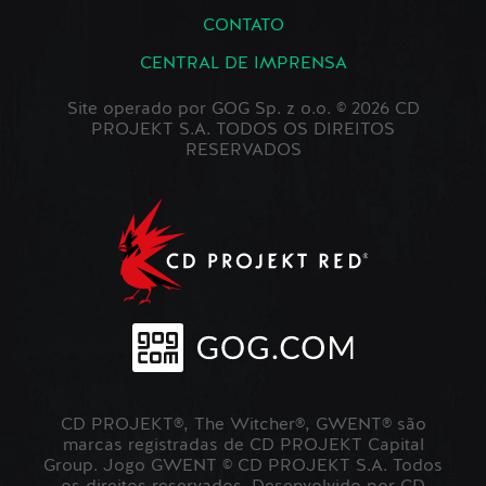
CONTATO
CENTRAL DE IMPRENSA
Site operado por GOG Sp. z o.o. © 2026 CD
PROJEKT S.A. TODOS OS DIREITOS
RESERVADOS
CD PROJEKT®, The Witcher®, GWENT® são
marcas registradas de CD PROJEKT Capital
Group. Jogo GWENT © CD PROJEKT S.A. Todos