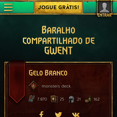
JOGUE GRÁTIS!
ENTRAR
Baralho
compartilhado de
GWENT
Gelo Branco
monsters
deck
7.870
25
21
162