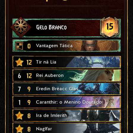
15
Gelo Branco
0
Vantagem Tática
12
Tir ná Lia
6
12
Rei Auberon
7
9
Eredin Bréacc Glas
1
9
Caranthir: o Menino Dourado
8
Ira de Imlerith
8
Naglfar