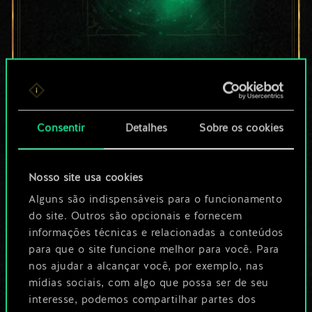
Por enquanto, isto é
apenas um conjunto
Consentir
Detalhes
Sobre os cookies
de cartas
compartilhado.
Nosso site usa cookies
No entanto, dá para
Alguns são indispensáveis para o funcionamento
do site. Outros são opcionais e fornecem
ser muito mais!
informações técnicas e relacionadas a conteúdos
para que o site funcione melhor para você. Para
nos ajudar a alcançar você, por exemplo, nas
Dê um nome para este baralho e crie
mídias sociais, com algo que possa ser de seu
interesse, podemos compartilhar partes dos
um guia