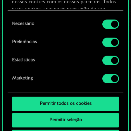
nossos cookies com os nossos parceiros. Todos
esses cookies adicionais precisarão da sua
Editar baralho
permissão, no entanto.
Seleção
Necessário
de
Você encontrará todos os detalhes sobre o uso
OU
consentimento
de cookies e poderá ajustar as suas preferências
Preferências
no menu "Configurações" abaixo.
Navegue pelos baralhos da
comunidade
Estatísticas
Marketing
Permitir todos os cookies
Permitir seleção