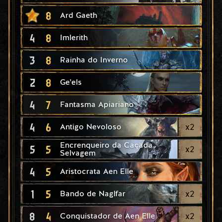
8
Ard Gaeth
4
8
Imlerith
3
8
Rainha do Inverno
2
8
Ge'els
4
7
Fantasma Apiariano
4
6
x
2
Antigo Nevoloso
Encrenqueiro da Caçada
5
5
x
2
Selvagem
4
5
Aristocrata Aen Elle
1
5
x
2
Bando de Naglfar
8
4
x
2
Conquistador de Aen Elle