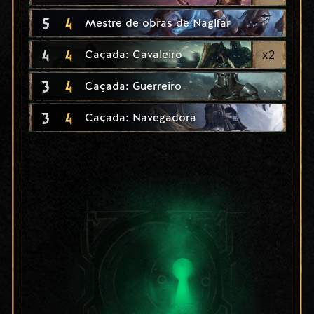
5
4
Mestre de obras de Naglfar
4
4
x
2
Caçada: Cavaleiro
3
4
Caçada: Guerreiro
3
4
Caçada: Navegadora