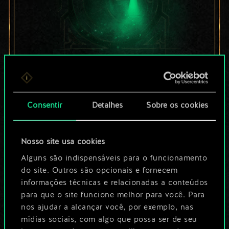
Por enquanto, isto é
apenas um conjunto
Consentir
Detalhes
Sobre os cookies
de cartas
Nosso site usa cookies
compartilhado.
Alguns são indispensáveis para o funcionamento
No entanto, dá para
do site. Outros são opcionais e fornecem
informações técnicas e relacionadas a conteúdos
ser muito mais!
para que o site funcione melhor para você. Para
nos ajudar a alcançar você, por exemplo, nas
mídias sociais, com algo que possa ser de seu