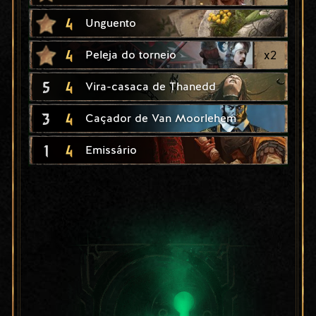
4
Unguento
4
x
2
Peleja do torneio
5
4
Vira-casaca de Thanedd
3
4
Caçador de Van Moorlehem
1
4
Emissário