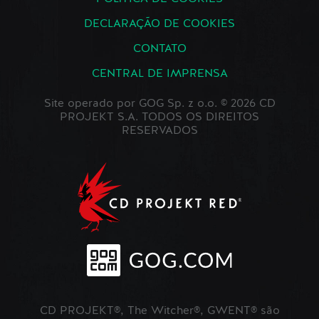
DECLARAÇÃO DE COOKIES
CONTATO
CENTRAL DE IMPRENSA
Site operado por GOG Sp. z o.o. © 2026 CD
PROJEKT S.A. TODOS OS DIREITOS
RESERVADOS
CD PROJEKT®, The Witcher®, GWENT® são