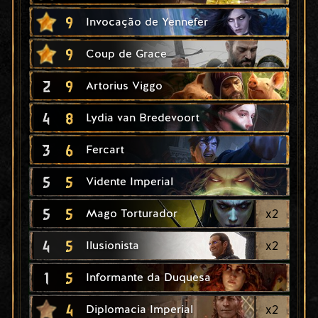
9
Invocação de Yennefer
9
Coup de Grace
2
9
Artorius Viggo
4
8
Lydia van Bredevoort
3
6
Fercart
5
5
Vidente Imperial
5
5
x
2
Mago Torturador
4
5
x
2
Ilusionista
1
5
Informante da Duquesa
4
x
2
Diplomacia Imperial