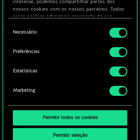
Dê um nome para este baralho e crie
interesse, podemos compartilhar partes dos
um guia
nossos cookies com os nossos parceiros. Todos
esses cookies adicionais precisarão da sua
permissão, no entanto.
Seleção
Editar baralho
Necessário
de
Você encontrará todos os detalhes sobre o uso
consentimento
OU
de cookies e poderá ajustar as suas preferências
Preferências
no menu "Configurações" abaixo.
Navegue pelos baralhos da
Estatísticas
comunidade
Marketing
Permitir todos os cookies
Permitir seleção