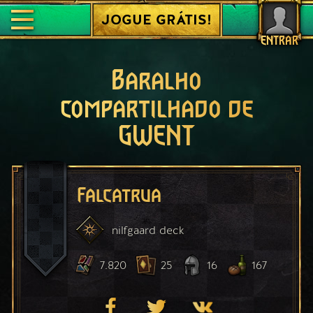
JOGUE GRÁTIS!
ENTRAR
Baralho
compartilhado de
GWENT
Falcatrua
nilfgaard
deck
7.820
25
16
167