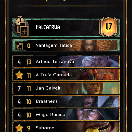
17
Falcatrua
0
Vantagem Tática
4
13
Artaud Terranova
11
A Trufa Carnuda
7
11
Jan Calveit
4
10
Braathens
4
10
Mago Rúnico
9
Suborno