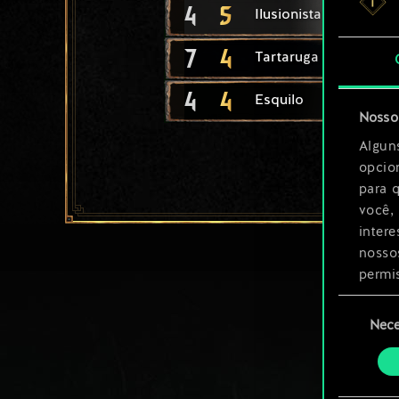
4
5
Ilusionista
7
4
Tartaruga Ard Feainn
4
4
Esquilo
Nosso 
Algun
opcio
para 
você,
inter
nosso
permi
Seleção
Você 
Nece
de
ajust
consenti