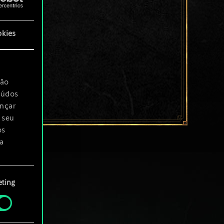
okies
são
eúdos
ançar
 seu
os
a
rá
ting