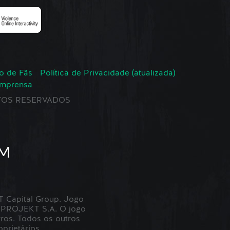
o de Fãs
Política de Privacidade (atualizada)
Imprensa
EITOS RESERVADOS
Capital Group. Jogo
 PROJEKT S.A. O jogo
ros. Todos os outros
prietários.