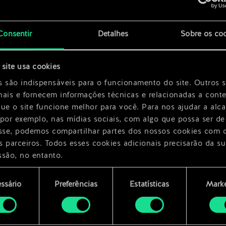
x
2
Consentir
Detalhes
Sobre os co
site usa cookies
s são indispensáveis para o funcionamento do site. Outros 
nais e fornecem informações técnicas e relacionadas a cont
que o site funcione melhor para você. Para nos ajudar a alc
 por exemplo, nas mídias sociais, com algo que possa ser de
esse, podemos compartilhar partes dos nossos cookies com 
s parceiros. Todos esses cookies adicionais precisarão da su
ssão, no entanto.
encontrará todos os detalhes sobre o uso de cookies e pode
ssário
Preferências
Estatísticas
Marke
ar as suas preferências no menu "Configurações" abaixo.
mento