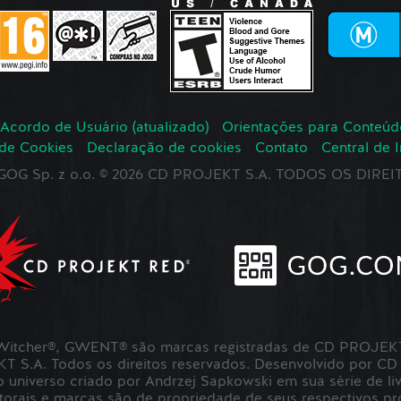
Acordo de Usuário (atualizado)
Orientações para Conteúd
 de Cookies
Declaração de cookies
Contato
Central de 
r GOG Sp. z o.o. © 2026 CD PROJEKT S.A. TODOS OS DIR
itcher®, GWENT® são marcas registradas de CD PROJEKT 
S.A. Todos os direitos reservados. Desenvolvido por CD
universo criado por Andrzej Sapkowski em sua série de liv
utorais e marcas são de propriedade de seus respectivos pro