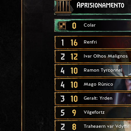
Aprisionamento
0
Colar
1
16
Renfri
2
12
Ivar Olhos Malignos
4
10
Ramon Tyrconnel
4
10
Mago Rúnico
3
10
Geralt: Yrden
5
9
Vilgefortz
2
8
Traheaern var Vdyffir