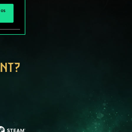
 os
ENT?