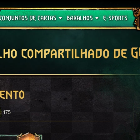
Crimson Curse
Guia de Baralhos
CONJUNTOS DE CARTAS
BARALHOS
E-SPORTS
lho compartilhado de 
mento
175