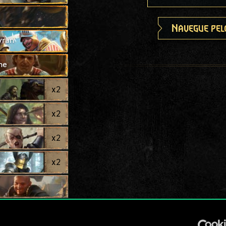
Navegue pel
yran
ne
x
2
x
2
x
2
x
2
x
2