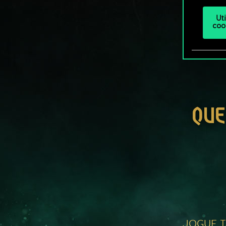
Ut
coo
QUE
JOGUE 