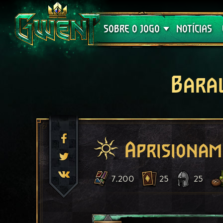
Suporte
SOBRE O JOGO
NOTÍCIAS
Bara
Aprisiona
7.200
25
25