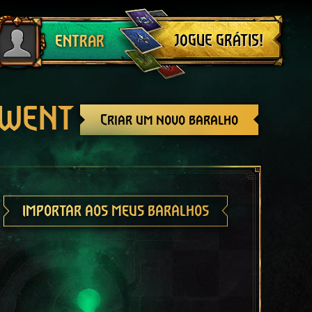
Sair
JOGUE GRÁTIS!
ENTRAR
GWENT
Criar um novo baralho
IMPORTAR AOS MEUS BARALHOS