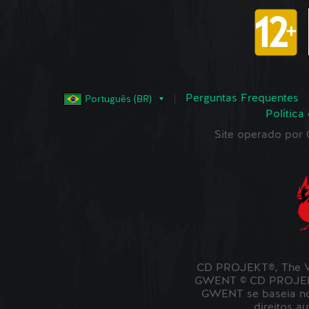
Perguntas Frequentes
Português (BR)
Política
Site operado po
CD PROJEKT®, The W
GWENT © CD PROJEKT 
GWENT se baseia no 
direitos a