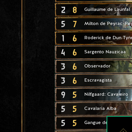
2
8
Guillaume de Launfal
5
7
Milton de Peyrac-Pe
1
6
Roderick de Dun Tyn
4
6
Sargento Nauzicaa
3
6
Observador
3
6
Escravagista
9
5
Nilfgaard: Cavaleiro
5
5
Cavalaria Alba
5
5
Gangue de Renfri