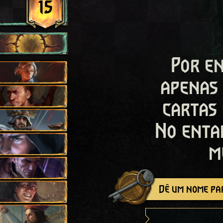
15
Por en
apenas
cartas
No enta
m
Dê um nome par