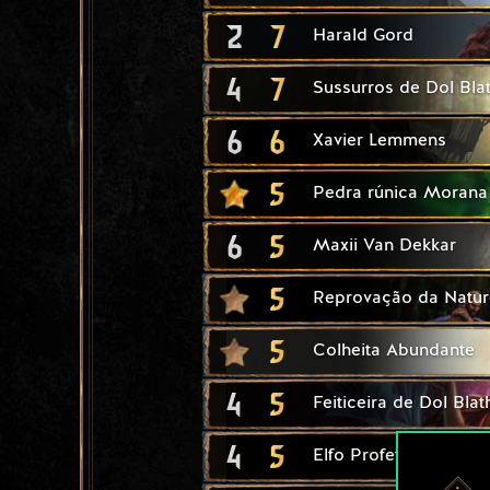
2
7
Harald Gord
4
7
Sussurros de Dol Bla
6
6
Xavier Lemmens
5
Pedra rúnica Morana
6
5
Maxii Van Dekkar
5
Reprovação da Natur
5
Colheita Abundante
4
5
Feiticeira de Dol Bla
4
5
Elfo Profeta