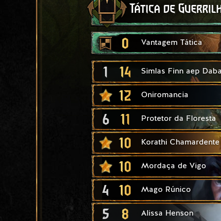
Tática de Guerril
0
Vantagem Tática
1
14
Simlas Finn aep Daba
12
Oniromancia
6
11
Protetor da Floresta
10
Korathi Chamardente
10
Mordaça de Vigo
4
10
Mago Rúnico
5
8
Alissa Henson