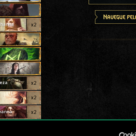
Navegue pel
thanna
x
2
eza
x
2
x
2
thanna
x
2
x
2