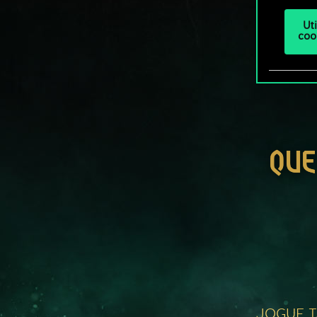
Ut
coo
QUE
JOGUE 