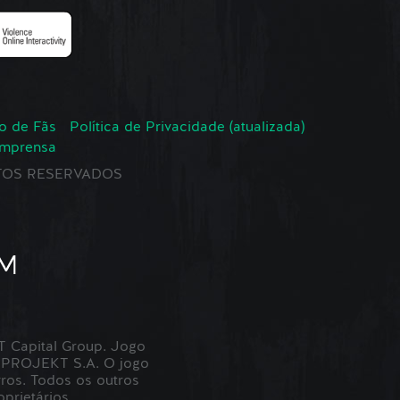
o de Fãs
Política de Privacidade (atualizada)
Imprensa
EITOS RESERVADOS
Capital Group. Jogo
 PROJEKT S.A. O jogo
ros. Todos os outros
prietários.