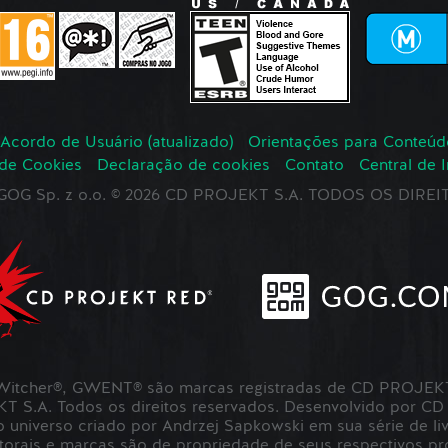
Acordo de Usuário (atualizado)
Orientações para Conteúd
 de Cookies
Declaração de cookies
Contato
Central de 
r GOG Sp. z o.o. © 2026 CD PROJEKT S.A. TODOS OS DIR
itcher®, GWENT® são marcas registradas de CD PROJEKT 
S.A. Todos os direitos reservados. Desenvolvido por CD
universo criado por Andrzej Sapkowski em sua série de liv
utorais e marcas são de propriedade de seus respectivos pro