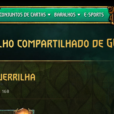
Crimson Curse
Guia de Baralhos
CONJUNTOS DE CARTAS
BARALHOS
E-SPORTS
lho compartilhado de 
uerrilha
168