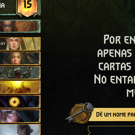
15
ha
Por en
irr
apenas
cartas
No enta
m
Dê um nome par