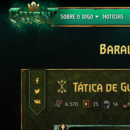
Suporte
SOBRE O JOGO
NOTÍCIAS
Bara
Tática de G
6.570
25
14