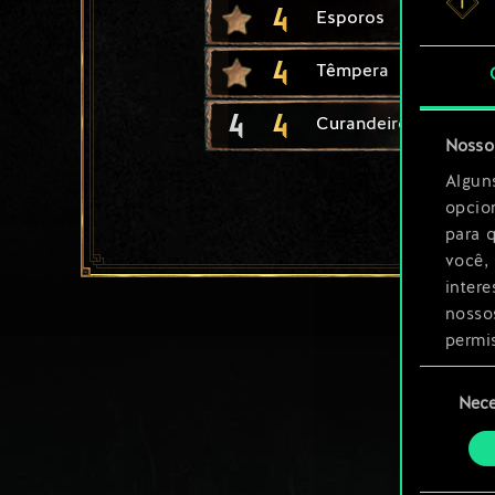
4
Esporos
4
Têmpera
4
4
Curandeiro
Nosso 
Algun
opcio
para 
você,
inter
nosso
permi
Seleção
Você 
Nece
de
ajust
consenti