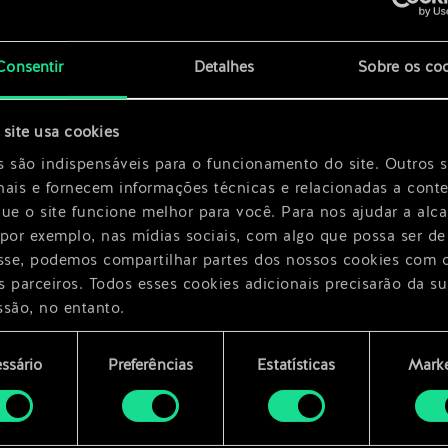
x
2
Consentir
Detalhes
Sobre os co
site usa cookies
s são indispensáveis para o funcionamento do site. Outros 
nais e fornecem informações técnicas e relacionadas a cont
que o site funcione melhor para você. Para nos ajudar a alc
 por exemplo, nas mídias sociais, com algo que possa ser de
esse, podemos compartilhar partes dos nossos cookies com 
s parceiros. Todos esses cookies adicionais precisarão da su
ssão, no entanto.
encontrará todos os detalhes sobre o uso de cookies e pode
ssário
Preferências
Estatísticas
Marke
ar as suas preferências no menu "Configurações" abaixo.
mento