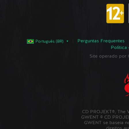
Perguntas Frequentes
Português (BR)
Política
Site operado po
CD PROJEKT®, The W
GWENT © CD PROJEKT 
GWENT se baseia no 
direitos a