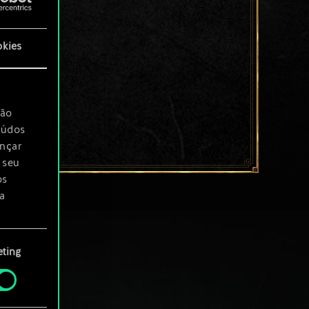
okies
são
eúdos
ançar
 seu
os
a
rá
ting