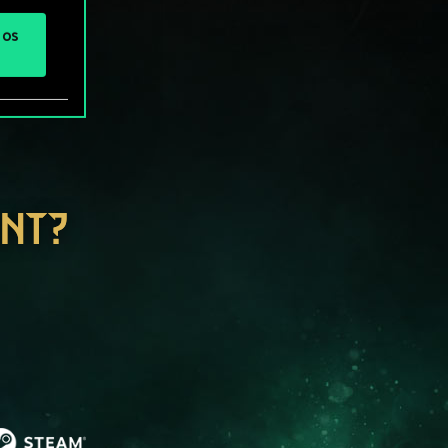
 os
ENT?