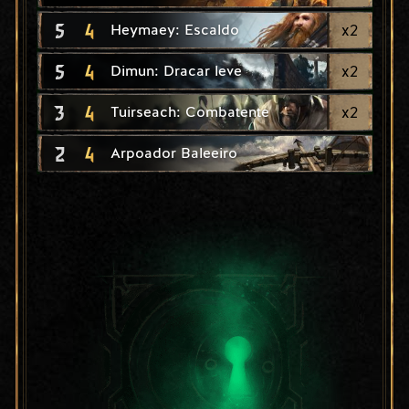
5
4
x
2
Heymaey: Escaldo
5
4
x
2
Dimun: Dracar leve
3
4
x
2
Tuirseach: Combatente
2
4
Arpoador Baleeiro