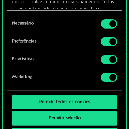
nossos cookies com os nossos parceiros. Todos
esses cookies adicionais precisarão da sua
Editar baralho
permissão, no entanto.
Seleção
Necessário
de
Você encontrará todos os detalhes sobre o uso
OU
consentimento
de cookies e poderá ajustar as suas preferências
Preferências
no menu "Configurações" abaixo.
Navegue pelos baralhos da
comunidade
Estatísticas
Marketing
Permitir todos os cookies
Permitir seleção