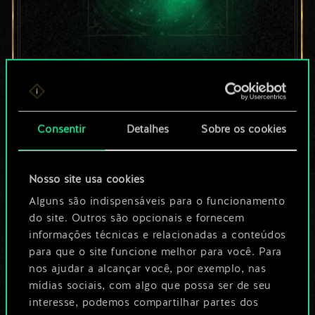
Por enquanto, isto é
apenas um conjunto
Consentir
Detalhes
Sobre os cookies
de cartas
compartilhado.
Nosso site usa cookies
No entanto, dá para
Alguns são indispensáveis para o funcionamento
do site. Outros são opcionais e fornecem
ser muito mais!
informações técnicas e relacionadas a conteúdos
para que o site funcione melhor para você. Para
nos ajudar a alcançar você, por exemplo, nas
Dê um nome para este baralho e crie
mídias sociais, com algo que possa ser de seu
interesse, podemos compartilhar partes dos
um guia