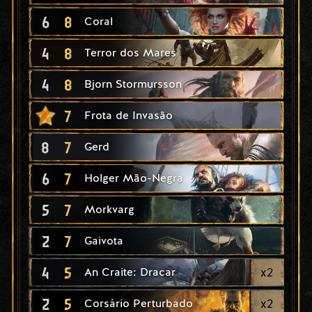
6
8
Coral
4
8
Terror dos Mares
4
8
Bjorn Stormursson
7
Frota de Invasão
8
7
Gerd
6
7
Holger Mão-Negra
5
7
Morkvarg
2
7
Gaivota
4
5
x
2
An Craite: Dracar
2
5
x
2
Corsário Perturbado