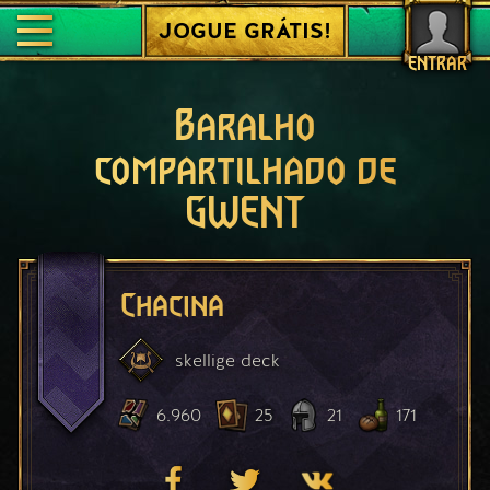
JOGUE GRÁTIS!
ENTRAR
Baralho
compartilhado de
GWENT
Chacina
skellige
deck
6.960
25
21
171