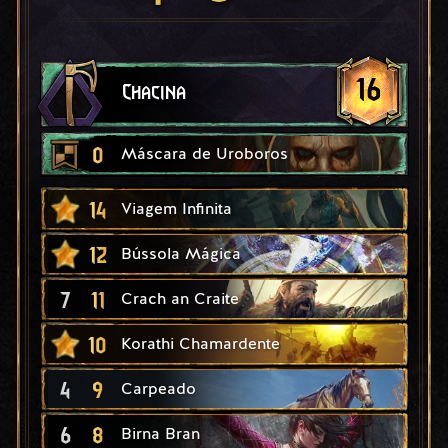
16
Chacina
0
Máscara de Uroboros
14
Viagem Infinita
12
Bússola Mágica
7
11
Crach an Craite
10
Korathi Chamardente
4
9
Carpeado
6
8
Birna Bran