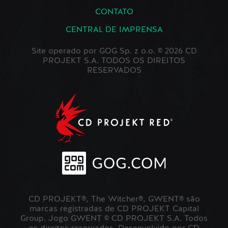
CONTATO
CENTRAL DE IMPRENSA
Site operado por GOG Sp. z o.o. © 2026 CD
PROJEKT S.A. TODOS OS DIREITOS
RESERVADOS
CD PROJEKT®, The Witcher®, GWENT® são
marcas registradas de CD PROJEKT Capital
Group. Jogo GWENT © CD PROJEKT S.A. Todos