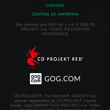
CONTATO
CENTRAL DE IMPRENSA
Site operado por GOG Sp. z o.o. © 2026 CD
PROJEKT S.A. TODOS OS DIREITOS
RESERVADOS
CD PROJEKT®, The Witcher®, GWENT® são
marcas registradas de CD PROJEKT Capital
Group. Jogo GWENT © CD PROJEKT S.A. Todos