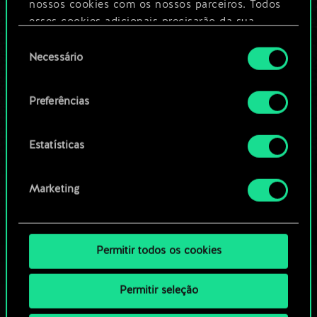
nossos cookies com os nossos parceiros. Todos
esses cookies adicionais precisarão da sua
Editar baralho
permissão, no entanto.
Seleção
Necessário
de
Você encontrará todos os detalhes sobre o uso
OU
consentimento
de cookies e poderá ajustar as suas preferências
Preferências
no menu "Configurações" abaixo.
Navegue pelos baralhos da
comunidade
Estatísticas
Marketing
Permitir todos os cookies
Permitir seleção