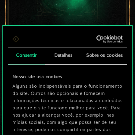
Por enquanto, isto é
apenas um conjunto
Consentir
Detalhes
Sobre os cookies
de cartas
compartilhado.
Nosso site usa cookies
No entanto, dá para
Alguns são indispensáveis para o funcionamento
do site. Outros são opcionais e fornecem
ser muito mais!
informações técnicas e relacionadas a conteúdos
para que o site funcione melhor para você. Para
nos ajudar a alcançar você, por exemplo, nas
Dê um nome para este baralho e crie
mídias sociais, com algo que possa ser de seu
interesse, podemos compartilhar partes dos
um guia