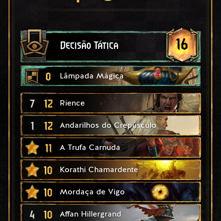
16
Decisão Tática
0
Lâmpada Mágica
7
12
Rience
1
12
Andarilhos do Crepúsculo
11
A Trufa Carnuda
10
Korathi Chamardente
10
Mordaça de Vigo
4
10
Affan Hillergrand