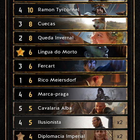
4
10
Ramon Tyrconnel
3
8
Cuecas
2
8
Queda Invernal
6
Língua do Morto
3
6
Fercart
1
6
Rico Meiersdorf
4
6
Marca-praga
5
5
Cavalaria Alba
4
5
x
2
Ilusionista
4
x
2
Diplomacia Imperial