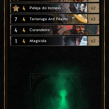
4
x
2
Peleja do torneio
7
4
x
2
Tartaruga Ard Feainn
4
4
Curandeiro
1
4
x
2
Magicida