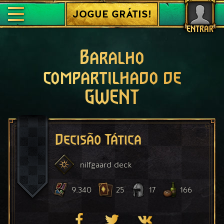
JOGUE GRÁTIS!
ENTRAR
Baralho
compartilhado de
GWENT
Decisão Tática
nilfgaard
deck
9.340
25
17
166