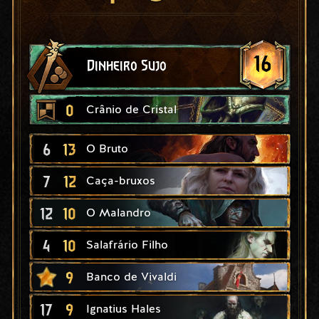
16
Dinheiro Sujo
0
Crânio de Cristal
6
13
O Bruto
7
12
Caça-bruxos
12
10
O Malandro
4
10
Salafrário Filho
9
Banco de Vivaldi
17
9
Ignatius Hales