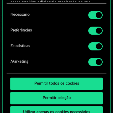
Editar baralho
esses cookies adicionais precisarão da sua
permissão, no entanto.
Seleção
Necessário
OU
de
Você encontrará todos os detalhes sobre o uso
consentimento
de cookies e poderá ajustar as suas preferências
Preferências
Navegue pelos baralhos da
no menu "Configurações" abaixo.
comunidade
Estatísticas
Marketing
Permitir todos os cookies
Permitir seleção
Utilizar apenas os cookies necessários