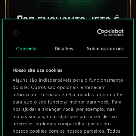
Por enquanto, isto é
apenas um conjunto
de cartas
Consentir
Detalhes
Sobre os cookies
compartilhado.
Nosso site usa cookies
No entanto, dá para
Alguns são indispensáveis para o funcionamento
ser muito mais!
do site. Outros são opcionais e fornecem
informações técnicas e relacionadas a conteúdos
para que o site funcione melhor para você. Para
Dê um nome para este baralho e crie
nos ajudar a alcançar você, por exemplo, nas
mídias sociais, com algo que possa ser de seu
um guia
interesse, podemos compartilhar partes dos
nossos cookies com os nossos parceiros. Todos