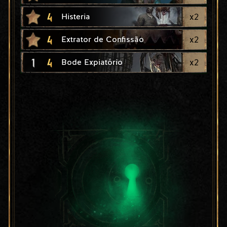
4
x
2
Histeria
4
x
2
Extrator de Confissão
1
4
x
2
Bode Expiatório