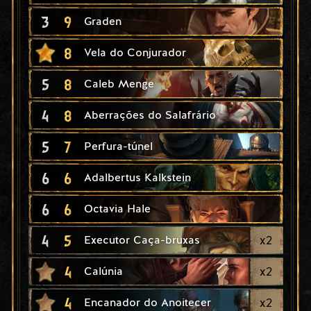
3
9
Graden
8
Vela do Conjurador
5
8
Caleb Menge
4
8
Aberrações do Salafrário
5
7
Perfura-túnel
6
6
Adalbertus Kalkstein
6
6
Octavia Hale
4
5
x
2
Executor Caça-bruxas
4
x
2
Calúnia
4
x
2
Encanador do Anoitecer