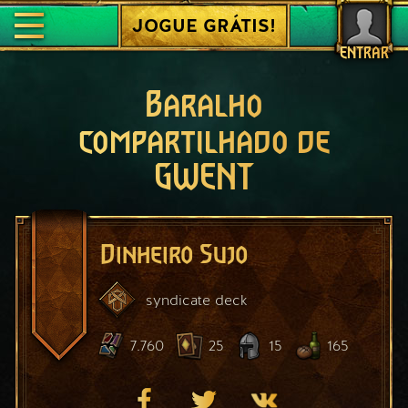
JOGUE GRÁTIS!
ENTRAR
Baralho
compartilhado de
GWENT
Dinheiro Sujo
syndicate
deck
7.760
25
15
165