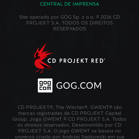
CENTRAL DE IMPRENSA
Site operado por GOG Sp. z o.o. © 2026 CD
PROJEKT S.A. TODOS OS DIREITOS
RESERVADOS
CD PROJEKT®, The Witcher®, GWENT® são
marcas registradas de CD PROJEKT Capital
Group. Jogo GWENT © CD PROJEKT S.A. Todos
os direitos reservados. Desenvolvido por CD
PROJEKT S.A. O jogo GWENT se baseia no
universo criado por Andrzej Sapkowski em sua