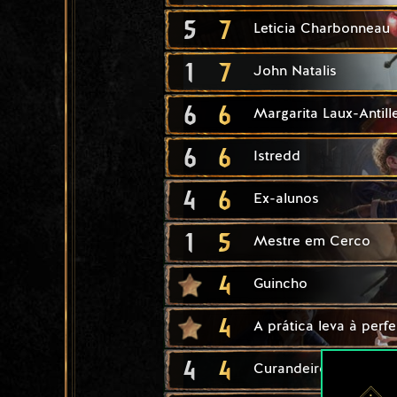
5
7
Leticia Charbonneau
1
7
John Natalis
6
6
Margarita Laux-Antill
6
6
Istredd
4
6
Ex-alunos
1
5
Mestre em Cerco
4
Guincho
4
A prática leva à perf
4
4
Curandeiro