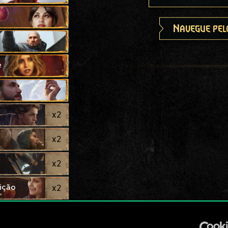
Navegue pel
e
x
2
x
2
x
2
eição
x
2