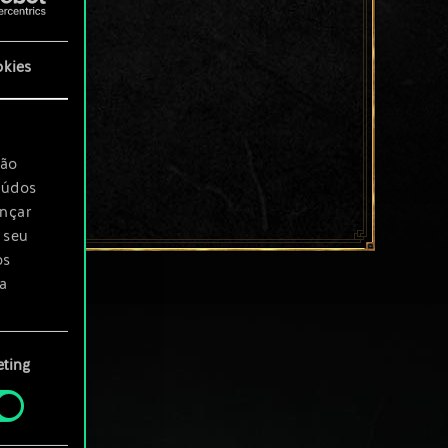
okies
são
eúdos
ançar
 seu
os
a
rá
ting