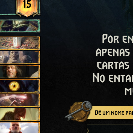
15
Por en
apenas
ros
cartas
No enta
m
Dê um nome par