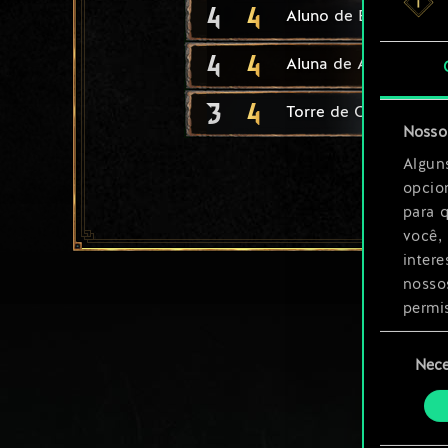
4
4
Aluno de Ban Ard
4
4
Aluna de Aretuza
3
4
Torre de Cerco
Nosso 
Algun
opcio
para 
você,
inter
nosso
permi
Seleção
Você 
Nece
de
ajust
consenti