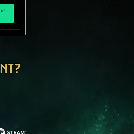
 os
ENT?