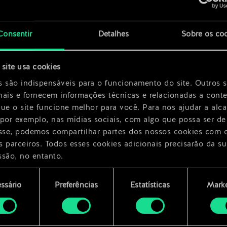
x
2
x
2
Consentir
Detalhes
Sobre os co
site usa cookies
s são indispensáveis para o funcionamento do site. Outros 
nais e fornecem informações técnicas e relacionadas a cont
que o site funcione melhor para você. Para nos ajudar a alc
 por exemplo, nas mídias sociais, com algo que possa ser de
esse, podemos compartilhar partes dos nossos cookies com 
s parceiros. Todos esses cookies adicionais precisarão da su
ssão, no entanto.
encontrará todos os detalhes sobre o uso de cookies e pode
ssário
Preferências
Estatísticas
Marke
ar as suas preferências no menu "Configurações" abaixo.
mento