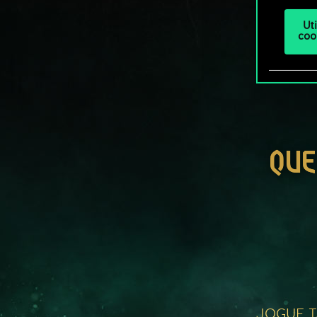
Ut
coo
QUE
JOGUE 