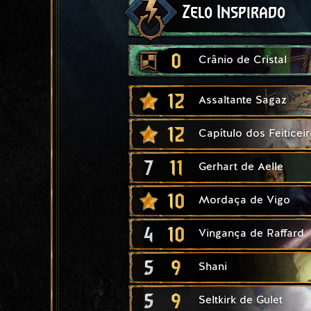
Zelo Inspirado
0
Crânio de Cristal
12
Assaltante Sagaz
12
Capítulo dos Feiticei
7
11
Gerhart de Aelle
10
Mordaça de Vigo
4
10
Vingança de Raffard
5
9
Shani
5
9
Seltkirk de Gulet