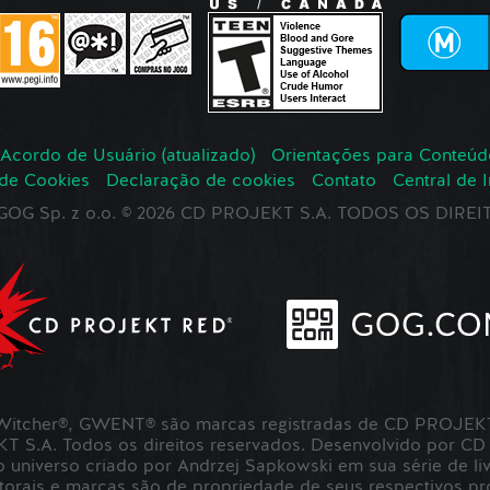
Acordo de Usuário (atualizado)
Orientações para Conteúd
 de Cookies
Declaração de cookies
Contato
Central de 
r GOG Sp. z o.o. © 2026 CD PROJEKT S.A. TODOS OS DIR
itcher®, GWENT® são marcas registradas de CD PROJEKT 
S.A. Todos os direitos reservados. Desenvolvido por CD
universo criado por Andrzej Sapkowski em sua série de liv
utorais e marcas são de propriedade de seus respectivos pro