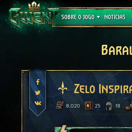
Suporte
SOBRE O JOGO
NOTÍCIAS
Bara
Zelo Inspir
8.020
25
18