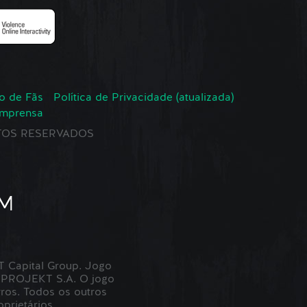
o de Fãs
Política de Privacidade (atualizada)
Imprensa
EITOS RESERVADOS
Capital Group. Jogo
 PROJEKT S.A. O jogo
ros. Todos os outros
prietários.