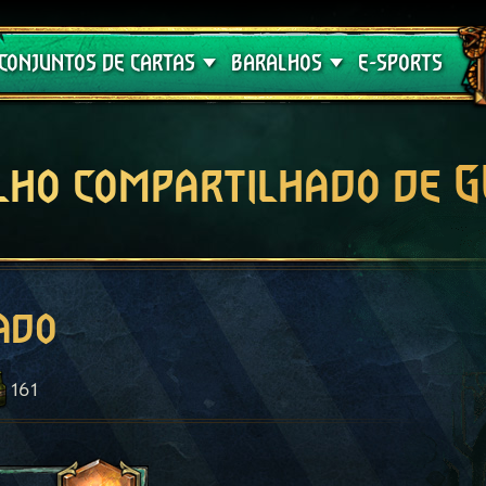
Crimson Curse
Guia de Baralhos
CONJUNTOS DE CARTAS
BARALHOS
E-SPORTS
lho compartilhado de 
ado
161