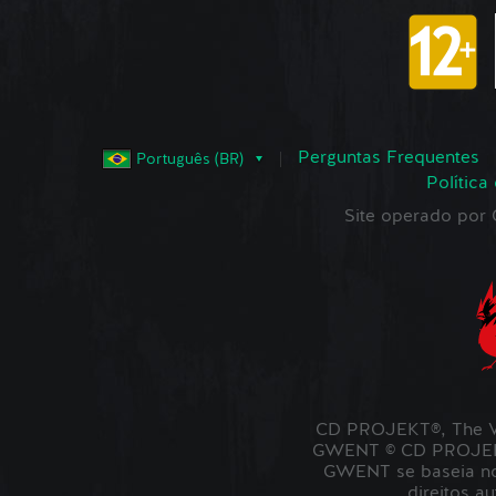
Perguntas Frequentes
Português (BR)
Política
Site operado po
CD PROJEKT®, The W
GWENT © CD PROJEKT 
GWENT se baseia no 
direitos a