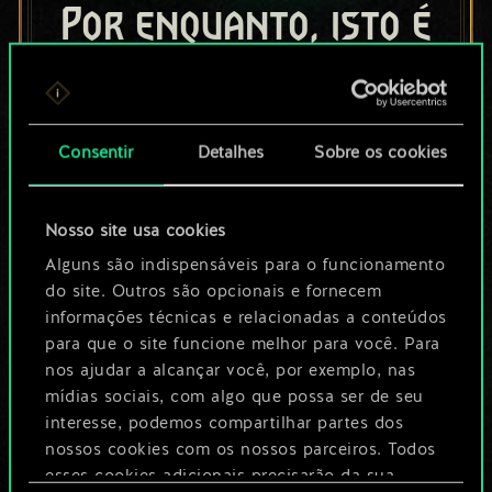
Por enquanto, isto é
apenas um conjunto
de cartas
Consentir
Detalhes
Sobre os cookies
compartilhado.
No entanto, dá para
Nosso site usa cookies
ser muito mais!
Alguns são indispensáveis para o funcionamento
do site. Outros são opcionais e fornecem
informações técnicas e relacionadas a conteúdos
para que o site funcione melhor para você. Para
Dê um nome para este baralho e crie
nos ajudar a alcançar você, por exemplo, nas
um guia
mídias sociais, com algo que possa ser de seu
interesse, podemos compartilhar partes dos
Editar baralho
nossos cookies com os nossos parceiros. Todos
esses cookies adicionais precisarão da sua