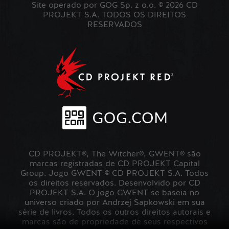
Site operado por GOG Sp. z o.o. © 2026 CD
PROJEKT S.A. TODOS OS DIREITOS
RESERVADOS
CD PROJEKT®, The Witcher®, GWENT® são
marcas registradas de CD PROJEKT Capital
Group. Jogo GWENT © CD PROJEKT S.A. Todos
os direitos reservados. Desenvolvido por CD
PROJEKT S.A. O jogo GWENT se baseia no
universo criado por Andrzej Sapkowski em sua
série de livros. Todos os outros direitos autorais e
marcas são de propriedade de seus respectivos