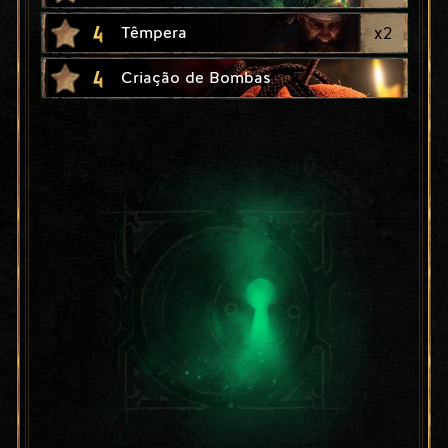
4
x
2
Têmpera
4
Criação de Bombas