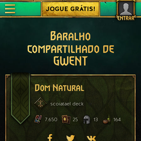
JOGUE GRÁTIS!
ENTRAR
Baralho
compartilhado de
GWENT
Dom Natural
scoiatael
deck
7.650
25
13
164