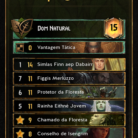
15
Dom Natural
0
Vantagem Tática
1
14
Simlas Finn aep Dabairr
7
11
Figgis Merluzzo
6
11
Protetor da Floresta
5
11
Rainha Eithné Jovem
9
Chamado da Floresta
8
Conselho de Isengrim