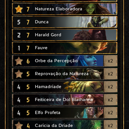
7
Natureza Elaboradora
5
7
Dunca
2
7
Harald Gord
1
7
Fauve
6
x
2
Orbe da Percepção
5
x
2
Reprovação da Natureza
4
5
x
2
Hamadríade
4
5
x
2
Feiticeira de Dol Blathanna
4
5
x
2
Elfo Profeta
4
x
2
Carícia da Dríade