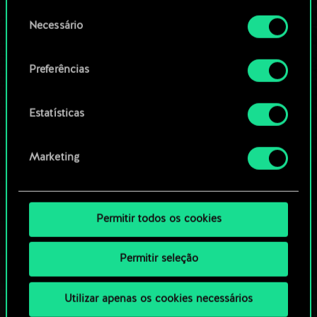
permissão, no entanto.
OU
Seleção
Necessário
de
Você encontrará todos os detalhes sobre o uso
consentimento
Navegue pelos baralhos da
de cookies e poderá ajustar as suas preferências
Preferências
no menu "Configurações" abaixo.
comunidade
Estatísticas
Marketing
Permitir todos os cookies
Permitir seleção
Utilizar apenas os cookies necessários