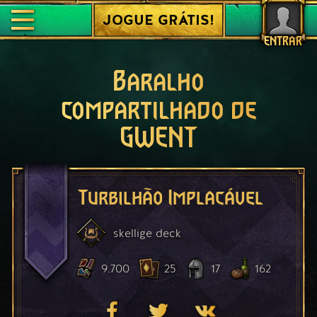
JOGUE GRÁTIS!
ENTRAR
Baralho
compartilhado de
GWENT
Turbilhão Implacável
skellige
deck
9.700
25
17
162