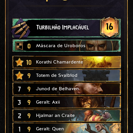
16
Turbilhão Implacável
0
Máscara de Uroboros
10
Korathi Chamardente
9
Totem de Svalblod
7
9
Junod de Belhaven
3
9
Geralt: Axii
2
9
Hjalmar an Craite
1
9
Geralt: Quen