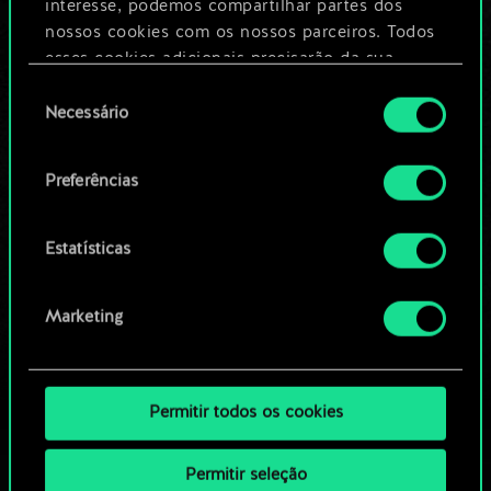
Dê um nome para este baralho e crie
interesse, podemos compartilhar partes dos
um guia
nossos cookies com os nossos parceiros. Todos
esses cookies adicionais precisarão da sua
permissão, no entanto.
Seleção
Editar baralho
Necessário
de
Você encontrará todos os detalhes sobre o uso
consentimento
OU
de cookies e poderá ajustar as suas preferências
Preferências
no menu "Configurações" abaixo.
Navegue pelos baralhos da
Estatísticas
comunidade
Marketing
Permitir todos os cookies
Permitir seleção