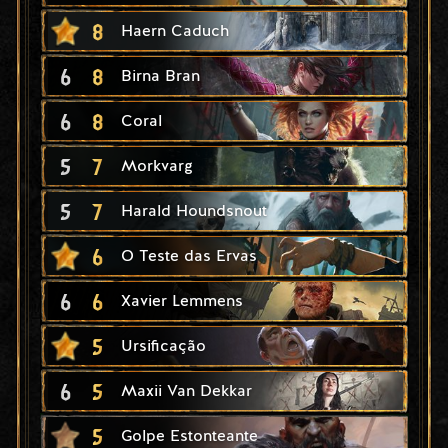
8
Haern Caduch
6
8
Birna Bran
6
8
Coral
5
7
Morkvarg
5
7
Harald Houndsnout
6
O Teste das Ervas
6
6
Xavier Lemmens
5
Ursificação
6
5
Maxii Van Dekkar
5
Golpe Estonteante