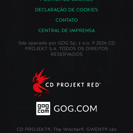
DECLARAÇÃO DE COOKIES
CONTATO
CENTRAL DE IMPRENSA
Site operado por GOG Sp. z o.o. © 2026 CD
PROJEKT S.A. TODOS OS DIREITOS
RESERVADOS
CD PROJEKT®, The Witcher®, GWENT® são