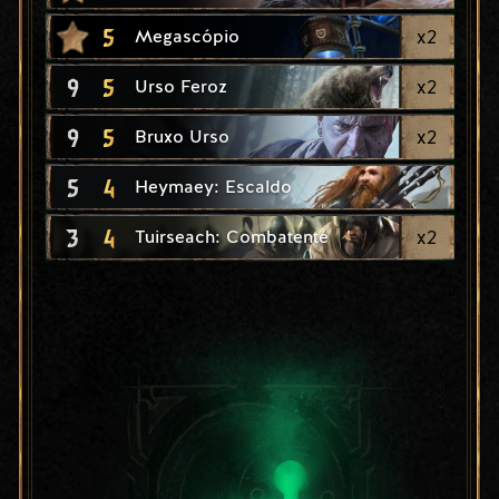
5
x
2
Megascópio
9
5
x
2
Urso Feroz
9
5
x
2
Bruxo Urso
5
4
Heymaey: Escaldo
3
4
x
2
Tuirseach: Combatente