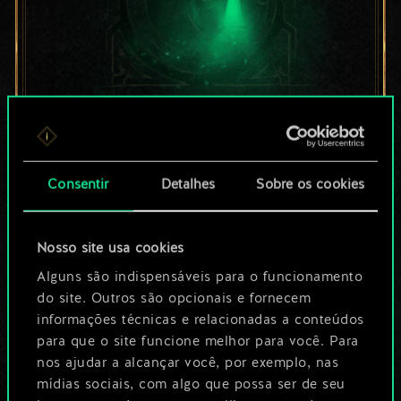
Por enquanto, isto é
apenas um conjunto
Consentir
Detalhes
Sobre os cookies
de cartas
Nosso site usa cookies
compartilhado.
Alguns são indispensáveis para o funcionamento
No entanto, dá para
do site. Outros são opcionais e fornecem
informações técnicas e relacionadas a conteúdos
ser muito mais!
para que o site funcione melhor para você. Para
nos ajudar a alcançar você, por exemplo, nas
mídias sociais, com algo que possa ser de seu