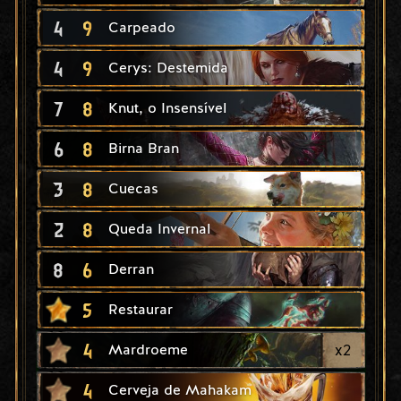
4
9
Carpeado
4
9
Cerys: Destemida
7
8
Knut, o Insensível
6
8
Birna Bran
3
8
Cuecas
2
8
Queda Invernal
8
6
Derran
5
Restaurar
4
x
2
Mardroeme
4
Cerveja de Mahakam