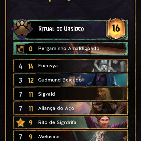
16
Ritual de Ursídeo
0
Pergaminho Amaldiçoado
4
14
Fucusya
3
12
Gudmund Beiçudo
7
11
Sigvald
7
11
Aliança do Aço
9
Rito de Sigrdrifa
7
9
Melusine