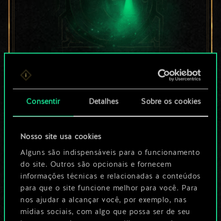
Por enquanto, isto é
apenas um conjunto
Consentir
Detalhes
Sobre os cookies
de cartas
Nosso site usa cookies
compartilhado.
Alguns são indispensáveis para o funcionamento
No entanto, dá para
do site. Outros são opcionais e fornecem
informações técnicas e relacionadas a conteúdos
ser muito mais!
para que o site funcione melhor para você. Para
nos ajudar a alcançar você, por exemplo, nas
mídias sociais, com algo que possa ser de seu