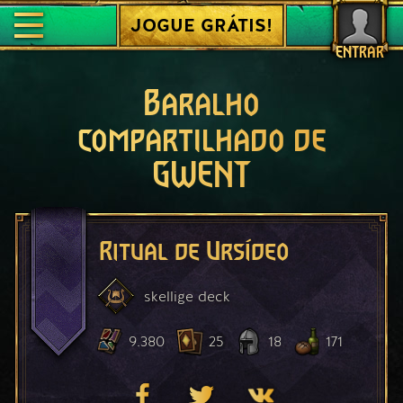
JOGUE GRÁTIS!
ENTRAR
Baralho
compartilhado de
GWENT
Ritual de Ursídeo
skellige
deck
9.380
25
18
171