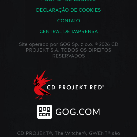
DECLARAÇÃO DE COOKIES
CONTATO
CENTRAL DE IMPRENSA
Site operado por GOG Sp. z o.o. © 2026 CD
PROJEKT S.A. TODOS OS DIREITOS
RESERVADOS
CD PROJEKT®, The Witcher®, GWENT® são