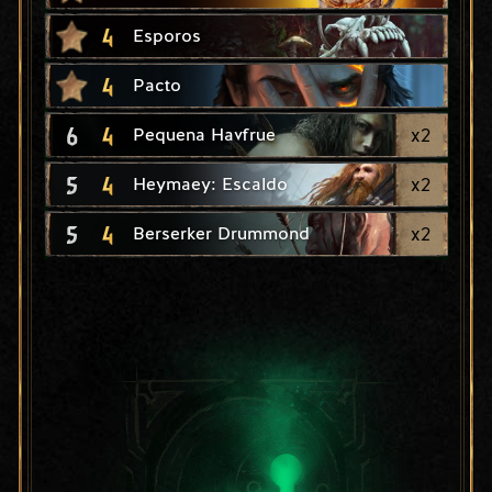
4
Esporos
4
Pacto
6
4
x
2
Pequena Havfrue
5
4
x
2
Heymaey: Escaldo
5
4
x
2
Berserker Drummond