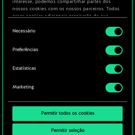
Dê um nome para este baralho e crie
interesse, podemos compartilhar partes dos
um guia
nossos cookies com os nossos parceiros. Todos
esses cookies adicionais precisarão da sua
permissão, no entanto.
Seleção
Editar baralho
Necessário
de
Você encontrará todos os detalhes sobre o uso
consentimento
OU
de cookies e poderá ajustar as suas preferências
Preferências
no menu "Configurações" abaixo.
Navegue pelos baralhos da
Estatísticas
comunidade
Marketing
Permitir todos os cookies
Permitir seleção