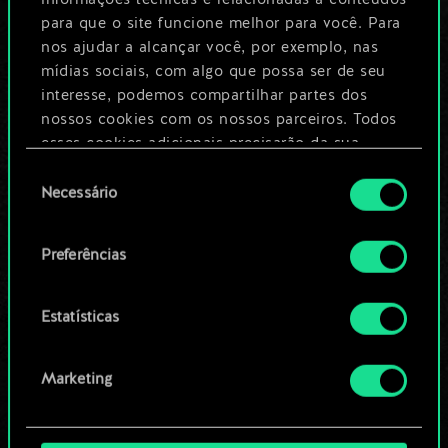
compartilhado.
para que o site funcione melhor para você. Para
nos ajudar a alcançar você, por exemplo, nas
No entanto, dá para
mídias sociais, com algo que possa ser de seu
interesse, podemos compartilhar partes dos
ser muito mais!
nossos cookies com os nossos parceiros. Todos
esses cookies adicionais precisarão da sua
permissão, no entanto.
Seleção
Dê um nome para este baralho e crie
Necessário
de
um guia
Você encontrará todos os detalhes sobre o uso
consentimento
de cookies e poderá ajustar as suas preferências
Preferências
no menu "Configurações" abaixo.
Editar baralho
Estatísticas
OU
Marketing
Navegue pelos baralhos da
comunidade