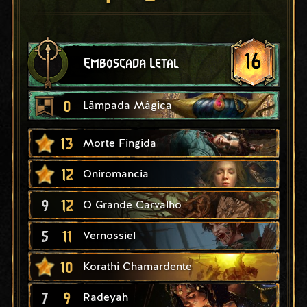
16
Emboscada Letal
0
Lâmpada Mágica
13
Morte Fingida
12
Oniromancia
9
12
O Grande Carvalho
5
11
Vernossiel
10
Korathi Chamardente
7
9
Radeyah