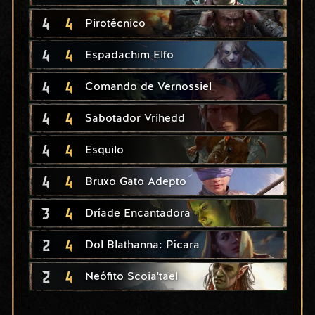
4
4
Pirotécnico
4
4
Espadachim Elfo
4
4
Comando de Vernossiel
4
4
Sabotador Vrihedd
4
4
Esquilo
4
4
Bruxo Gato Adepto
3
4
Dríade Encantadora
2
4
Dol Blathanna: Pícara
2
4
Neófito Scoia'tael