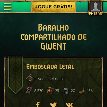
JOGUE GRÁTIS!
ENTRAR
Baralho
compartilhado de
GWENT
Emboscada Letal
scoiatael
deck
8.570
25
20
156