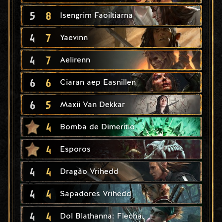
5
8
Isengrim Faoiltiarna
4
7
Yaevinn
4
7
Aelirenn
6
6
Ciaran aep Easnillen
6
5
Maxii Van Dekkar
4
Bomba de Dimerítio
4
Esporos
4
4
Dragão Vrihedd
4
4
Sapadores Vrihedd
4
4
Dol Blathanna: Flecha