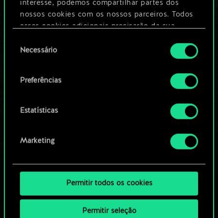
Dê um nome para este baralho e crie
interesse, podemos compartilhar partes dos
um guia
nossos cookies com os nossos parceiros. Todos
esses cookies adicionais precisarão da sua
permissão, no entanto.
Seleção
Editar baralho
Necessário
de
Você encontrará todos os detalhes sobre o uso
consentimento
OU
de cookies e poderá ajustar as suas preferências
Preferências
no menu "Configurações" abaixo.
Navegue pelos baralhos da
Estatísticas
comunidade
Marketing
Permitir todos os cookies
Permitir seleção