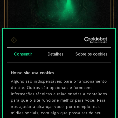
Por enquanto, isto é
apenas um conjunto
Consentir
Detalhes
Sobre os cookies
de cartas
Nosso site usa cookies
compartilhado.
Alguns são indispensáveis para o funcionamento
No entanto, dá para
do site. Outros são opcionais e fornecem
informações técnicas e relacionadas a conteúdos
ser muito mais!
para que o site funcione melhor para você. Para
nos ajudar a alcançar você, por exemplo, nas
mídias sociais, com algo que possa ser de seu