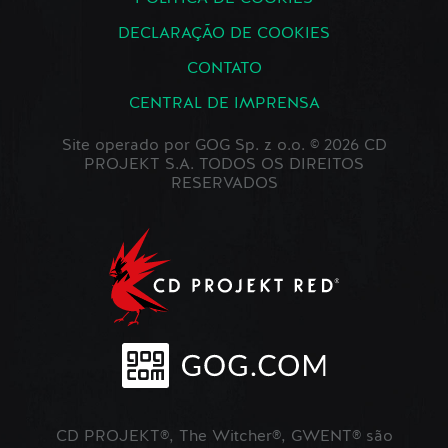
DECLARAÇÃO DE COOKIES
CONTATO
CENTRAL DE IMPRENSA
Site operado por GOG Sp. z o.o. © 2026 CD
PROJEKT S.A. TODOS OS DIREITOS
RESERVADOS
CD PROJEKT®, The Witcher®, GWENT® são