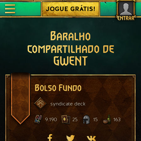
JOGUE GRÁTIS!
ENTRAR
Baralho
compartilhado de
GWENT
Bolso Fundo
syndicate
deck
9.190
25
15
163