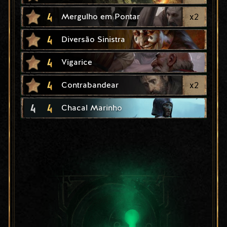
4
x
2
Mergulho em Pontar
4
Diversão Sinistra
4
Vigarice
4
x
2
Contrabandear
4
4
Chacal Marinho