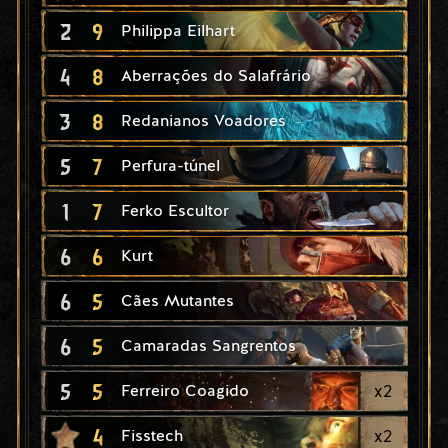
2
9
Philippa Eilhart
4
8
Aberrações do Salafrário
3
8
Redanianos Voadores
5
7
Perfura-túnel
1
7
Ferko Escultor
6
6
Kurt
6
5
Cães Mutantes
6
5
Camaradas Sangrentos
5
5
x
2
Ferreiro Coagido
4
x
2
Fisstech