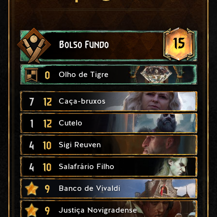
15
Bolso Fundo
0
Olho de Tigre
7
12
Caça-bruxos
1
12
Cutelo
4
10
Sigi Reuven
4
10
Salafrário Filho
9
Banco de Vivaldi
9
Justiça Novigradense