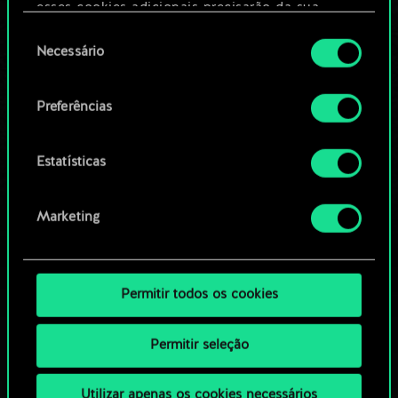
Editar baralho
esses cookies adicionais precisarão da sua
permissão, no entanto.
Seleção
Necessário
OU
de
Você encontrará todos os detalhes sobre o uso
consentimento
de cookies e poderá ajustar as suas preferências
Preferências
Navegue pelos baralhos da
no menu "Configurações" abaixo.
comunidade
Estatísticas
Marketing
Permitir todos os cookies
Permitir seleção
Utilizar apenas os cookies necessários