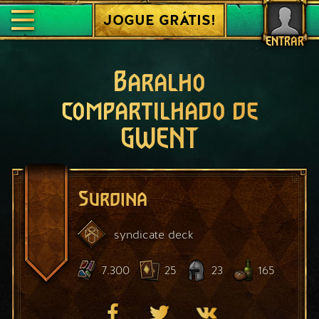
JOGUE GRÁTIS!
ENTRAR
Baralho
compartilhado de
GWENT
Surdina
syndicate
deck
7.300
25
23
165