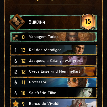
15
Surdina
0
Vantagem Tática
1
13
Rei dos Mendigos
6
12
Jacques, a Criança Milagrosa
2
12
Cyrus Engelkind Hemmelfart
6
11
Professor
4
10
Salafrário Filho
9
Banco de Vivaldi