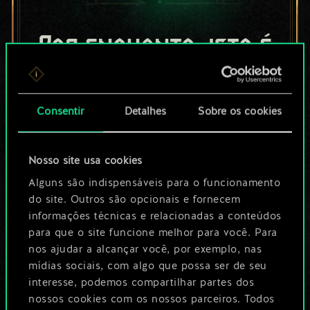
Por enquanto, isto é
apenas um conjunto
de cartas
Consentir
Detalhes
Sobre os cookies
compartilhado.
Nosso site usa cookies
No entanto, dá para
Alguns são indispensáveis para o funcionamento
ser muito mais!
do site. Outros são opcionais e fornecem
informações técnicas e relacionadas a conteúdos
para que o site funcione melhor para você. Para
Dê um nome para este baralho e crie
nos ajudar a alcançar você, por exemplo, nas
mídias sociais, com algo que possa ser de seu
um guia
interesse, podemos compartilhar partes dos
nossos cookies com os nossos parceiros. Todos