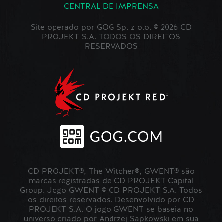
CENTRAL DE IMPRENSA
Site operado por GOG Sp. z o.o. © 2026 CD
PROJEKT S.A. TODOS OS DIREITOS
RESERVADOS
CD PROJEKT®, The Witcher®, GWENT® são
marcas registradas de CD PROJEKT Capital
Group. Jogo GWENT © CD PROJEKT S.A. Todos
os direitos reservados. Desenvolvido por CD
PROJEKT S.A. O jogo GWENT se baseia no
universo criado por Andrzej Sapkowski em sua