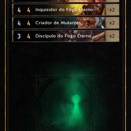
4
4
x
2
Inquisidor do Fogo Eterno
4
4
x
2
Criador de Mutantes
3
4
x
2
Discípulo do Fogo Eterno