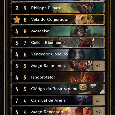
2
9
Philippa Eilhart
8
Vela do Conjurador
4
8
Moreelse
5
7
Gellert Bleinheim
4
6
Vendedor Obscuro
5
5
x
2
Mago Salamandra
4
5
Ignoprotetor
4
5
Clérigo da Rosa Ardente
7
4
x
2
Carniçal de Arena
4
4
x
2
Mago Renegado