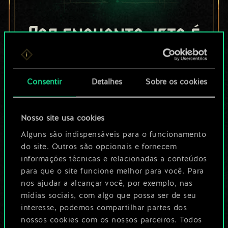
Por enquanto, isto é
apenas um conjunto
de cartas
Consentir
Detalhes
Sobre os cookies
compartilhado.
Nosso site usa cookies
No entanto, dá para
Alguns são indispensáveis para o funcionamento
ser muito mais!
do site. Outros são opcionais e fornecem
informações técnicas e relacionadas a conteúdos
para que o site funcione melhor para você. Para
Dê um nome para este baralho e crie
nos ajudar a alcançar você, por exemplo, nas
mídias sociais, com algo que possa ser de seu
um guia
interesse, podemos compartilhar partes dos
nossos cookies com os nossos parceiros. Todos