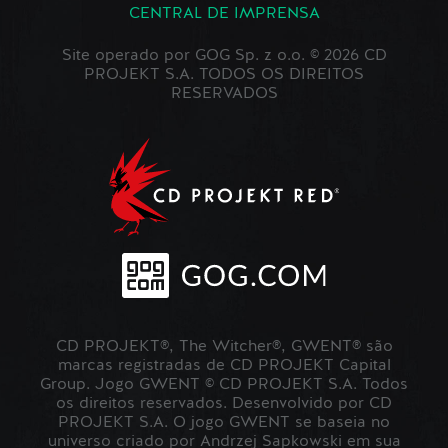
CENTRAL DE IMPRENSA
Site operado por GOG Sp. z o.o. © 2026 CD
PROJEKT S.A. TODOS OS DIREITOS
RESERVADOS
CD PROJEKT®, The Witcher®, GWENT® são
marcas registradas de CD PROJEKT Capital
Group. Jogo GWENT © CD PROJEKT S.A. Todos
os direitos reservados. Desenvolvido por CD
PROJEKT S.A. O jogo GWENT se baseia no
universo criado por Andrzej Sapkowski em sua