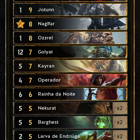
1
9
Jotunn
8
Naglfar
1
8
Ozzrel
12
7
Golyat
5
7
Kayran
4
7
Operador
6
6
Rainha da Noite
5
5
x
2
Nekurat
5
5
x
2
Barghest
2
5
x
2
Larva de Endriúga