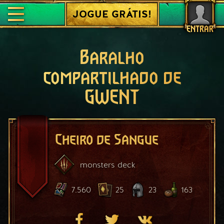
JOGUE GRÁTIS!
ENTRAR
Baralho
compartilhado de
GWENT
Cheiro de Sangue
monsters
deck
7.560
25
23
163