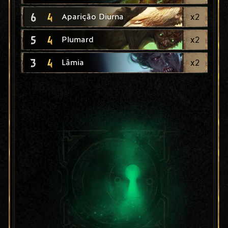
6
4
x
2
Aparição Diurna
5
4
x
2
Plumard
3
4
x
2
Lâmia