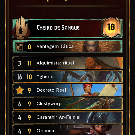
18
Cheiro de Sangue
0
Vantagem Tática
3
11
Alquimista: ritual
16
10
Yghern.
9
Decreto Real
6
9
Glustyworp
4
9
Caranthir Ar-Feiniel
4
9
Orianna