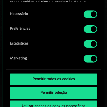
Editar baralho
esses cookies adicionais precisarão da sua
permissão, no entanto.
Seleção
Necessário
OU
de
Você encontrará todos os detalhes sobre o uso
consentimento
de cookies e poderá ajustar as suas preferências
Preferências
Navegue pelos baralhos da
no menu "Configurações" abaixo.
comunidade
Estatísticas
Marketing
Permitir todos os cookies
Permitir seleção
Utilizar apenas os cookies necessários