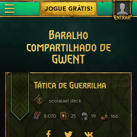
JOGUE GRÁTIS!
ENTRAR
Baralho
compartilhado de
GWENT
Tática de Guerrilha
scoiatael
deck
8.070
25
19
166