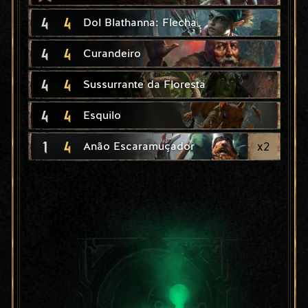
4
4
Dol Blathanna: Flecha
4
4
Curandeiro
4
4
Sussurrante da Floresta
4
4
Esquilo
1
4
x
2
Anão Escaramuçador