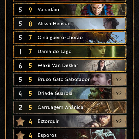
5
9
Vanadáin
5
8
Alissa Henson
5
7
O salgueiro-chorão
1
7
Dama do Lago
6
5
Maxii Van Dekkar
5
5
x
2
Bruxo Gato Sabotador
4
5
x
2
Dríade Guardiã
2
5
Carruagem Anânica
4
x
2
Extorquir
4
Esporos