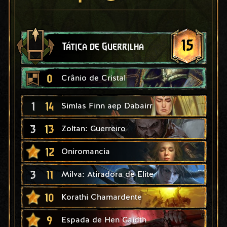
15
Tática de Guerrilha
0
Crânio de Cristal
1
14
Simlas Finn aep Dabairr
3
13
Zoltan: Guerreiro
12
Oniromancia
3
11
Milva: Atiradora de Elite
10
Korathi Chamardente
9
Espada de Hen Gaidth