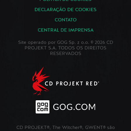
DECLARAÇÃO DE COOKIES
CONTATO
CENTRAL DE IMPRENSA
Site operado por GOG Sp. z o.o. © 2026 CD
PROJEKT S.A. TODOS OS DIREITOS
RESERVADOS
CD PROJEKT®, The Witcher®, GWENT® são