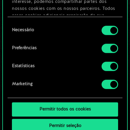
Dê um nome para este baralho e crie
interesse, podemos compartilhar partes dos
um guia
nossos cookies com os nossos parceiros. Todos
esses cookies adicionais precisarão da sua
permissão, no entanto.
Seleção
Editar baralho
Necessário
de
Você encontrará todos os detalhes sobre o uso
consentimento
OU
de cookies e poderá ajustar as suas preferências
Preferências
no menu "Configurações" abaixo.
Navegue pelos baralhos da
Estatísticas
comunidade
Marketing
Permitir todos os cookies
Permitir seleção