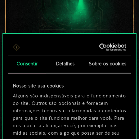
Por enquanto, isto é
apenas um conjunto
Consentir
Detalhes
Sobre os cookies
de cartas
Nosso site usa cookies
compartilhado.
Alguns são indispensáveis para o funcionamento
No entanto, dá para
do site. Outros são opcionais e fornecem
informações técnicas e relacionadas a conteúdos
ser muito mais!
para que o site funcione melhor para você. Para
nos ajudar a alcançar você, por exemplo, nas
mídias sociais, com algo que possa ser de seu