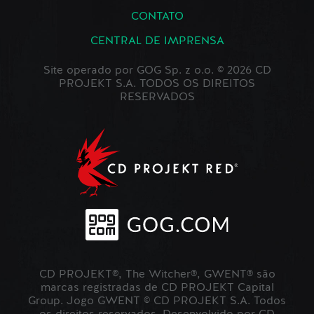
CONTATO
CENTRAL DE IMPRENSA
Site operado por GOG Sp. z o.o. © 2026 CD
PROJEKT S.A. TODOS OS DIREITOS
RESERVADOS
CD PROJEKT®, The Witcher®, GWENT® são
marcas registradas de CD PROJEKT Capital
Group. Jogo GWENT © CD PROJEKT S.A. Todos