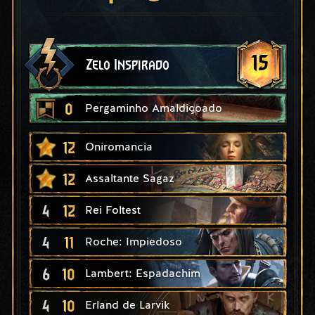
15
Zelo Inspirado
0
Pergaminho Amaldiçoado
12
Oniromancia
12
Assaltante Sagaz
4
12
Rei Foltest
4
11
Roche: Impiedoso
6
10
Lambert: Espadachim
4
10
Erland de Larvik