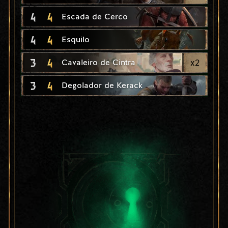
4
4
Escada de Cerco
4
4
Esquilo
3
4
x
2
Cavaleiro de Cintra
3
4
Degolador de Kerack