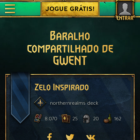
JOGUE GRÁTIS!
ENTRAR
Baralho
compartilhado de
GWENT
Zelo Inspirado
northernrealms
deck
8.070
25
20
162