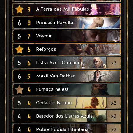
9
A Terra das Mil Fábulas
6
8
Princesa Pavetta
5
7
Voymir
6
Reforços
5
6
x
2
Listra Azul: Comando
6
5
Maxii Van Dekkar
4
Fumaça neles!
5
4
x
2
Ceifador lyriano
4
4
x
2
Batedor dos Listras Azuis
4
4
x
2
Pobre Fodida Infantaria