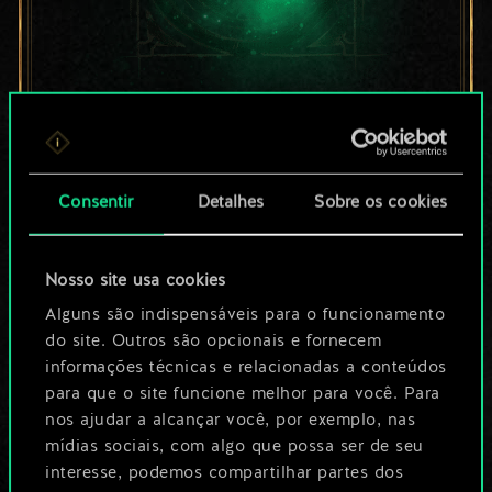
Por enquanto, isto é
apenas um conjunto
Consentir
Detalhes
Sobre os cookies
de cartas
compartilhado.
Nosso site usa cookies
No entanto, dá para
Alguns são indispensáveis para o funcionamento
do site. Outros são opcionais e fornecem
ser muito mais!
informações técnicas e relacionadas a conteúdos
para que o site funcione melhor para você. Para
nos ajudar a alcançar você, por exemplo, nas
Dê um nome para este baralho e crie
mídias sociais, com algo que possa ser de seu
interesse, podemos compartilhar partes dos
um guia