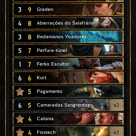
3
9
Graden
4
8
Aberrações do Salafrário
3
8
Redanianos Voadores
5
7
Perfura-túnel
1
7
Ferko Escultor
6
6
Kurt
5
Pagamento
6
5
x
2
Camaradas Sangrentos
4
Calúnia
4
x
2
Fisstech