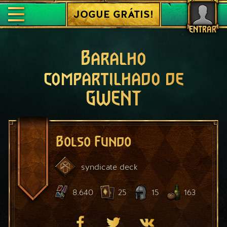
JOGUE GRÁTIS!
ENTRAR
Baralho
compartilhado de
GWENT
Bolso Fundo
syndicate
deck
8.640
25
15
163