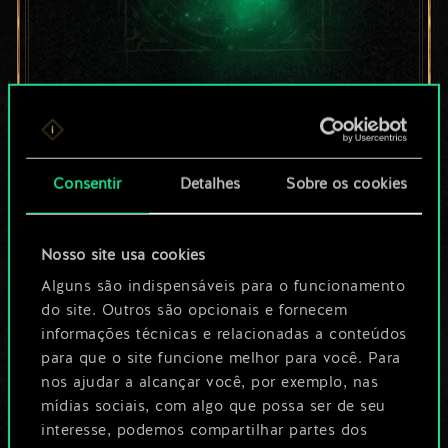
Por enquanto, isto é
apenas um conjunto
Consentir
Detalhes
Sobre os cookies
de cartas
compartilhado.
Nosso site usa cookies
No entanto, dá para
Alguns são indispensáveis para o funcionamento
do site. Outros são opcionais e fornecem
ser muito mais!
informações técnicas e relacionadas a conteúdos
para que o site funcione melhor para você. Para
nos ajudar a alcançar você, por exemplo, nas
Dê um nome para este baralho e crie
mídias sociais, com algo que possa ser de seu
interesse, podemos compartilhar partes dos
um guia