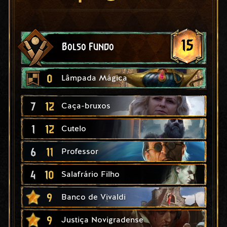
15
Bolso Fundo
0
Lâmpada Mágica
7
12
Caça-bruxos
1
12
Cutelo
6
11
Professor
4
10
Salafrário Filho
9
Banco de Vivaldi
9
Justiça Novigradense