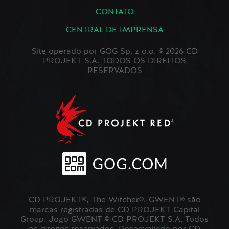
CONTATO
CENTRAL DE IMPRENSA
Site operado por GOG Sp. z o.o. © 2026 CD
PROJEKT S.A. TODOS OS DIREITOS
RESERVADOS
CD PROJEKT®, The Witcher®, GWENT® são
marcas registradas de CD PROJEKT Capital
Group. Jogo GWENT © CD PROJEKT S.A. Todos