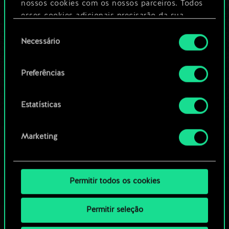
nossos cookies com os nossos parceiros. Todos
esses cookies adicionais precisarão da sua
Editar baralho
permissão, no entanto.
Seleção
Necessário
de
Você encontrará todos os detalhes sobre o uso
OU
consentimento
de cookies e poderá ajustar as suas preferências
Preferências
no menu "Configurações" abaixo.
Navegue pelos baralhos da
comunidade
Estatísticas
Marketing
Permitir todos os cookies
Permitir seleção