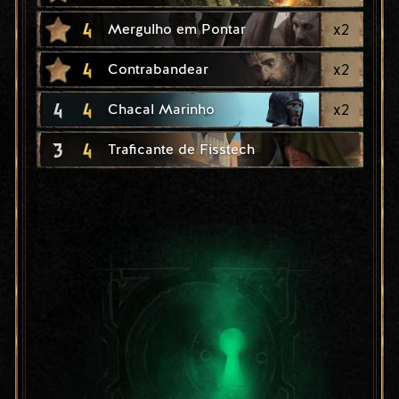
4
x
2
Mergulho em Pontar
4
x
2
Contrabandear
4
4
x
2
Chacal Marinho
3
4
Traficante de Fisstech