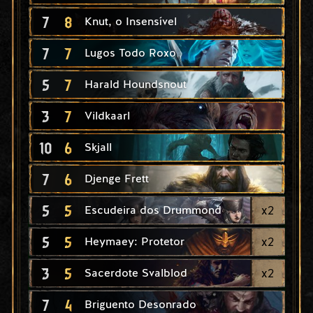
7
8
Knut, o Insensível
7
7
Lugos Todo Roxo
5
7
Harald Houndsnout
3
7
Vildkaarl
10
6
Skjall
7
6
Djenge Frett
5
5
x
2
Escudeira dos Drummond
5
5
x
2
Heymaey: Protetor
3
5
x
2
Sacerdote Svalblod
7
4
Briguento Desonrado