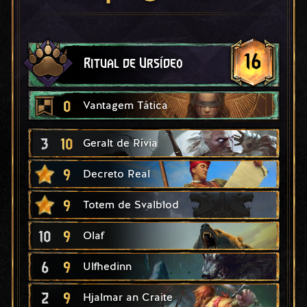
16
Ritual de Ursídeo
0
Vantagem Tática
3
10
Geralt de Rívia
9
Decreto Real
9
Totem de Svalblod
10
9
Olaf
6
9
Ulfhedinn
2
9
Hjalmar an Craite