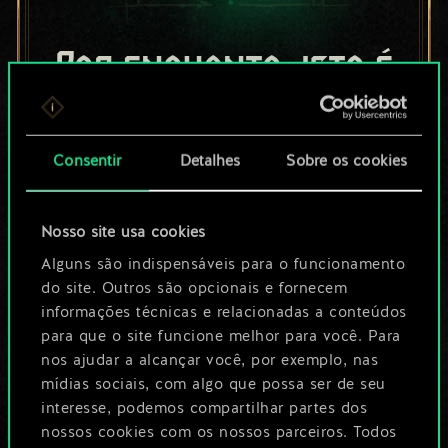
Por enquanto, isto é
apenas um conjunto
de cartas
Consentir
Detalhes
Sobre os cookies
compartilhado.
Nosso site usa cookies
No entanto, dá para
Alguns são indispensáveis para o funcionamento
ser muito mais!
do site. Outros são opcionais e fornecem
informações técnicas e relacionadas a conteúdos
para que o site funcione melhor para você. Para
Dê um nome para este baralho e crie
nos ajudar a alcançar você, por exemplo, nas
mídias sociais, com algo que possa ser de seu
um guia
interesse, podemos compartilhar partes dos
nossos cookies com os nossos parceiros. Todos