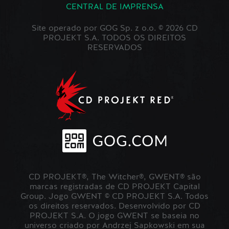
CENTRAL DE IMPRENSA
Site operado por GOG Sp. z o.o. © 2026 CD
PROJEKT S.A. TODOS OS DIREITOS
RESERVADOS
CD PROJEKT®, The Witcher®, GWENT® são
marcas registradas de CD PROJEKT Capital
Group. Jogo GWENT © CD PROJEKT S.A. Todos
os direitos reservados. Desenvolvido por CD
PROJEKT S.A. O jogo GWENT se baseia no
universo criado por Andrzej Sapkowski em sua