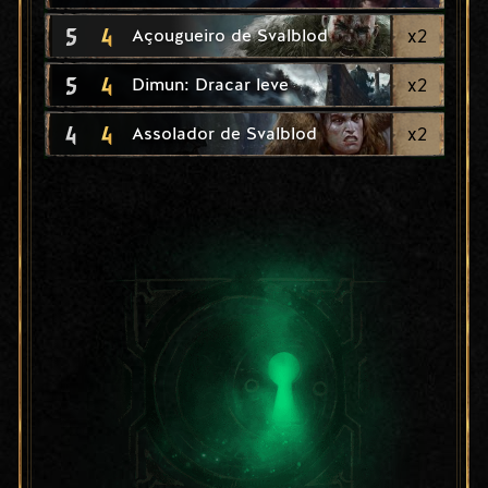
5
4
x
2
Açougueiro de Svalblod
5
4
x
2
Dimun: Dracar leve
4
4
x
2
Assolador de Svalblod