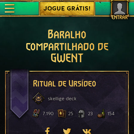
JOGUE GRÁTIS!
ENTRAR
Baralho
compartilhado de
GWENT
Ritual de Ursídeo
skellige
deck
7.190
25
23
154