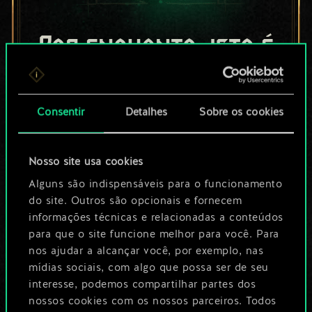
Por enquanto, isto é
apenas um conjunto
de cartas
Consentir
Detalhes
Sobre os cookies
compartilhado.
Nosso site usa cookies
No entanto, dá para
Alguns são indispensáveis para o funcionamento
ser muito mais!
do site. Outros são opcionais e fornecem
informações técnicas e relacionadas a conteúdos
para que o site funcione melhor para você. Para
Dê um nome para este baralho e crie
nos ajudar a alcançar você, por exemplo, nas
mídias sociais, com algo que possa ser de seu
um guia
interesse, podemos compartilhar partes dos
nossos cookies com os nossos parceiros. Todos