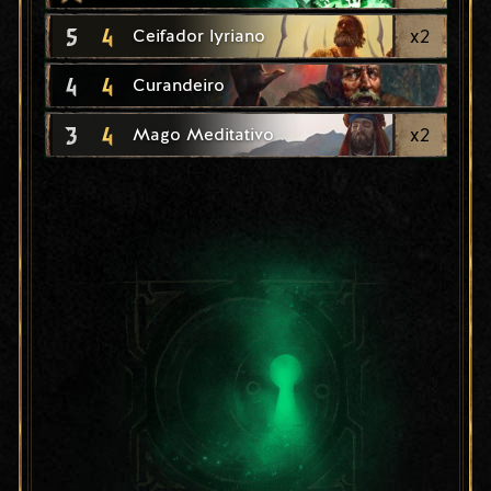
5
4
x
2
Ceifador lyriano
4
4
Curandeiro
3
4
x
2
Mago Meditativo