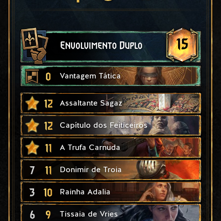
15
Envolvimento Duplo
0
Vantagem Tática
12
Assaltante Sagaz
12
Capítulo dos Feiticeiros
11
A Trufa Carnuda
7
11
Donimir de Troia
3
10
Rainha Adalia
6
9
Tissaia de Vries