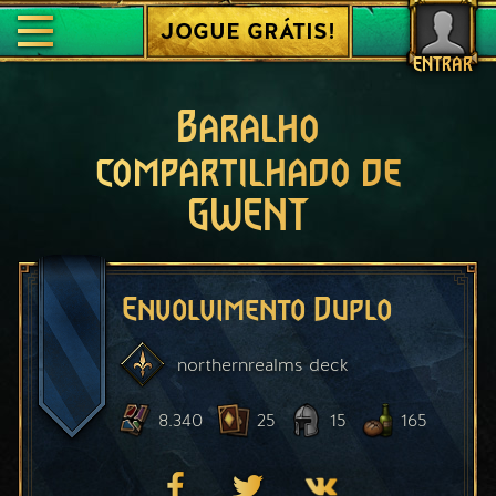
JOGUE GRÁTIS!
ENTRAR
Baralho
compartilhado de
GWENT
Envolvimento Duplo
northernrealms
deck
8.340
25
15
165