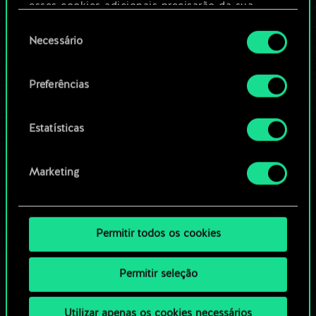
Editar baralho
esses cookies adicionais precisarão da sua
permissão, no entanto.
Seleção
Necessário
OU
de
Você encontrará todos os detalhes sobre o uso
consentimento
de cookies e poderá ajustar as suas preferências
Preferências
Navegue pelos baralhos da
no menu "Configurações" abaixo.
comunidade
Estatísticas
Marketing
Permitir todos os cookies
Permitir seleção
Utilizar apenas os cookies necessários