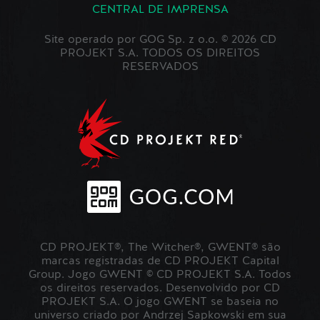
CENTRAL DE IMPRENSA
Site operado por GOG Sp. z o.o. © 2026 CD
PROJEKT S.A. TODOS OS DIREITOS
RESERVADOS
CD PROJEKT®, The Witcher®, GWENT® são
marcas registradas de CD PROJEKT Capital
Group. Jogo GWENT © CD PROJEKT S.A. Todos
os direitos reservados. Desenvolvido por CD
PROJEKT S.A. O jogo GWENT se baseia no
universo criado por Andrzej Sapkowski em sua