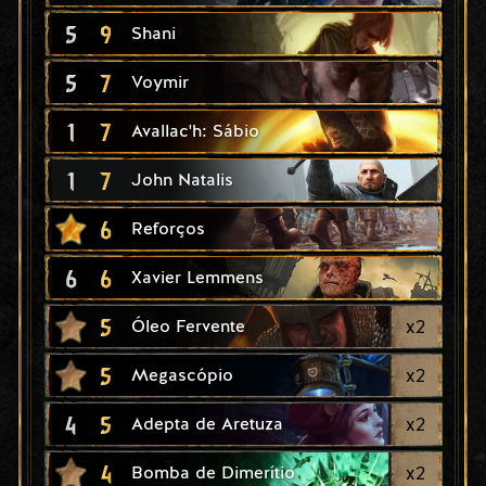
5
9
Shani
5
7
Voymir
1
7
Avallac'h: Sábio
1
7
John Natalis
6
Reforços
6
6
Xavier Lemmens
5
x
2
Óleo Fervente
5
x
2
Megascópio
4
5
x
2
Adepta de Aretuza
4
x
2
Bomba de Dimerítio