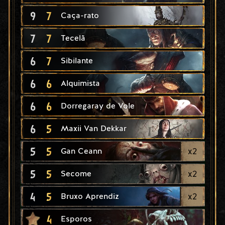
9
7
Caça-rato
7
7
Tecelã
6
7
Sibilante
6
6
Alquimista
6
6
Dorregaray de Vole
6
5
Maxii Van Dekkar
5
5
x
2
Gan Ceann
5
5
x
2
Secome
4
5
x
2
Bruxo Aprendiz
4
Esporos