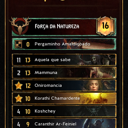
16
Força da Natureza
0
Pergaminho Amaldiçoado
11
13
Aquela que sabe
2
13
Mammuna
12
Oniromancia
10
Korathi Chamardente
4
10
Koshchey
4
9
Caranthir Ar-Feiniel