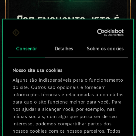
Por enquanto, isto é
apenas um conjunto
de cartas
Consentir
Detalhes
Sobre os cookies
compartilhado.
Nosso site usa cookies
No entanto, dá para
Alguns são indispensáveis para o funcionamento
ser muito mais!
do site. Outros são opcionais e fornecem
informações técnicas e relacionadas a conteúdos
para que o site funcione melhor para você. Para
Dê um nome para este baralho e crie
nos ajudar a alcançar você, por exemplo, nas
mídias sociais, com algo que possa ser de seu
um guia
interesse, podemos compartilhar partes dos
nossos cookies com os nossos parceiros. Todos