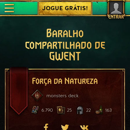
JOGUE GRÁTIS!
ENTRAR
Baralho
compartilhado de
GWENT
Força da Natureza
monsters
deck
6.790
25
22
163