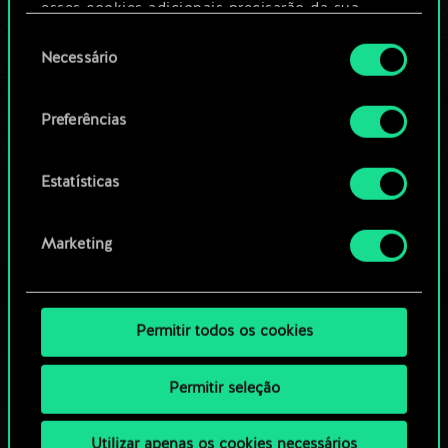
Editar baralho
esses cookies adicionais precisarão da sua
permissão, no entanto.
Seleção
Necessário
OU
de
Você encontrará todos os detalhes sobre o uso
consentimento
de cookies e poderá ajustar as suas preferências
Preferências
Navegue pelos baralhos da
no menu "Configurações" abaixo.
comunidade
Estatísticas
Marketing
Permitir todos os cookies
Permitir seleção
Utilizar apenas os cookies necessários