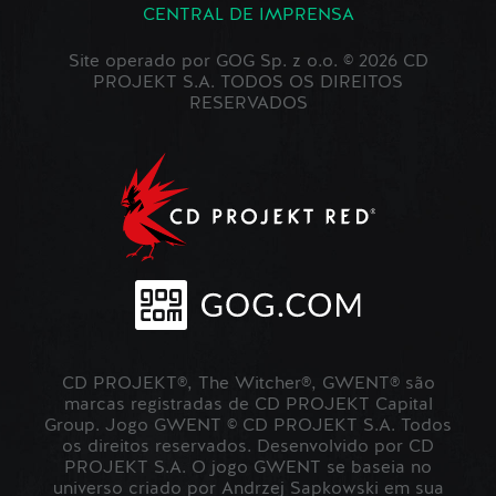
CENTRAL DE IMPRENSA
Site operado por GOG Sp. z o.o. © 2026 CD
PROJEKT S.A. TODOS OS DIREITOS
RESERVADOS
CD PROJEKT®, The Witcher®, GWENT® são
marcas registradas de CD PROJEKT Capital
Group. Jogo GWENT © CD PROJEKT S.A. Todos
os direitos reservados. Desenvolvido por CD
PROJEKT S.A. O jogo GWENT se baseia no
universo criado por Andrzej Sapkowski em sua