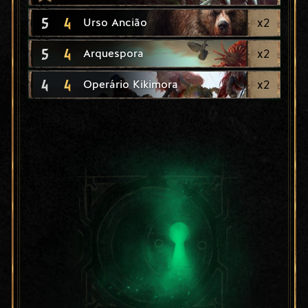
5
4
x
2
Urso Ancião
5
4
x
2
Arquespora
4
4
x
2
Operário Kikimora