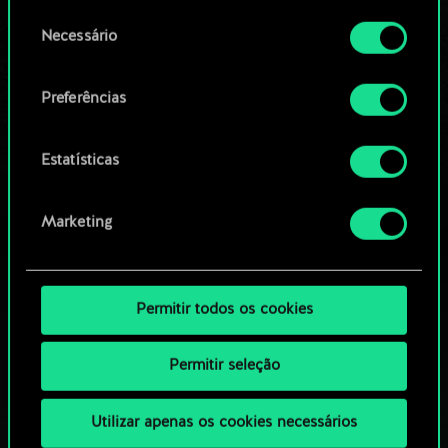
permissão, no entanto.
OU
Seleção
Necessário
de
Você encontrará todos os detalhes sobre o uso
consentimento
Navegue pelos baralhos da
de cookies e poderá ajustar as suas preferências
Preferências
no menu "Configurações" abaixo.
comunidade
Estatísticas
Marketing
Permitir todos os cookies
Permitir seleção
Utilizar apenas os cookies necessários