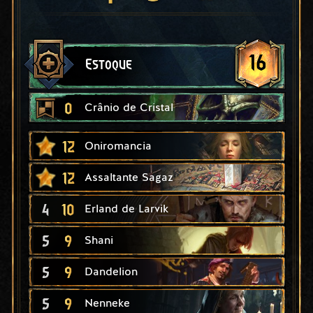
16
Estoque
0
Crânio de Cristal
12
Oniromancia
12
Assaltante Sagaz
4
10
Erland de Larvik
5
9
Shani
5
9
Dandelion
5
9
Nenneke