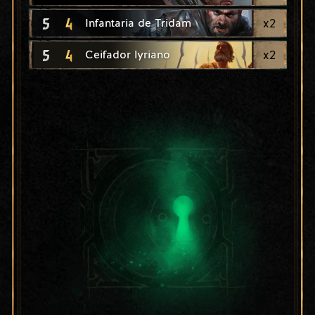
5
4
x
2
Infantaria de Tridam
5
4
x
2
Ceifador lyriano