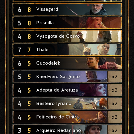
6
8
Vissegerd
5
8
Priscilla
4
8
Vysogota de Corvo
7
7
Thaler
6
5
Cucodalek
5
5
x
2
Kaedwen: Sargento
4
5
x
2
Adepta de Aretuza
4
5
x
2
Besteiro lyriano
4
5
x
2
Feiticeiro de Cintra
3
5
x
2
Arqueiro Redaniano