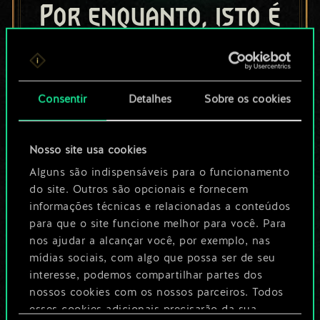
Por enquanto, isto é
apenas um conjunto
de cartas
Consentir
Detalhes
Sobre os cookies
compartilhado.
No entanto, dá para
Nosso site usa cookies
ser muito mais!
Alguns são indispensáveis para o funcionamento
do site. Outros são opcionais e fornecem
informações técnicas e relacionadas a conteúdos
para que o site funcione melhor para você. Para
Dê um nome para este baralho e crie
nos ajudar a alcançar você, por exemplo, nas
um guia
mídias sociais, com algo que possa ser de seu
interesse, podemos compartilhar partes dos
Editar baralho
nossos cookies com os nossos parceiros. Todos
esses cookies adicionais precisarão da sua