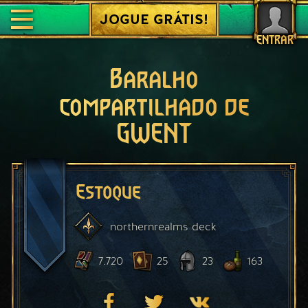
JOGUE GRÁTIS!
ENTRAR
Baralho
compartilhado de
GWENT
Estoque
northernrealms
deck
7.720
25
23
163