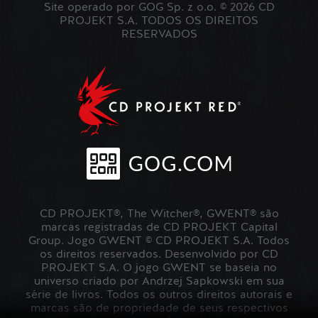
Site operado por GOG Sp. z o.o. © 2026 CD
PROJEKT S.A. TODOS OS DIREITOS
RESERVADOS
CD PROJEKT®, The Witcher®, GWENT® são
marcas registradas de CD PROJEKT Capital
Group. Jogo GWENT © CD PROJEKT S.A. Todos
os direitos reservados. Desenvolvido por CD
PROJEKT S.A. O jogo GWENT se baseia no
universo criado por Andrzej Sapkowski em sua
série de livros. Todos os outros direitos autorais e
marcas são de propriedade de seus respectivos