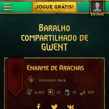
JOGUE GRÁTIS!
ENTRAR
Baralho
compartilhado de
GWENT
Enxame de Aracnas
monsters
deck
6.350
25
13
159