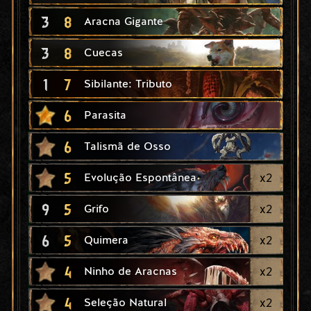
3
8
Aracna Gigante
3
8
Cuecas
1
7
Sibilante: Tributo
6
Parasita
6
Talismã de Osso
5
x
2
Evolução Espontânea
9
5
x
2
Grifo
6
5
x
2
Quimera
4
x
2
Ninho de Aracnas
4
x
2
Seleção Natural