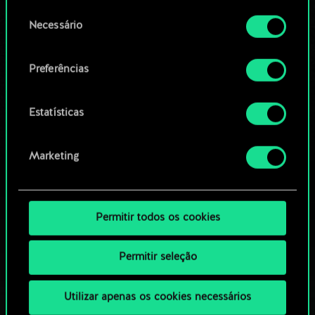
permissão, no entanto.
OU
Seleção
Necessário
de
Você encontrará todos os detalhes sobre o uso
consentimento
Navegue pelos baralhos da
de cookies e poderá ajustar as suas preferências
Preferências
no menu "Configurações" abaixo.
comunidade
Estatísticas
Marketing
Permitir todos os cookies
Permitir seleção
Utilizar apenas os cookies necessários