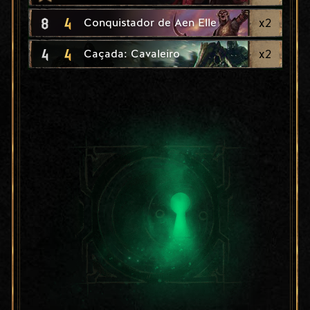
8
4
x
2
Conquistador de Aen Elle
4
4
x
2
Caçada: Cavaleiro