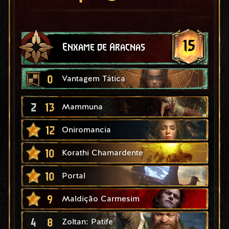
15
Enxame de Aracnas
0
Vantagem Tática
2
13
Mammuna
12
Oniromancia
10
Korathi Chamardente
10
Portal
9
Maldição Carmesim
4
8
Zoltan: Patife