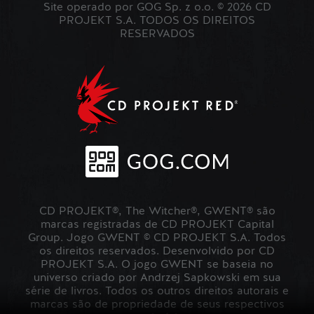
Site operado por GOG Sp. z o.o. © 2026 CD
PROJEKT S.A. TODOS OS DIREITOS
RESERVADOS
CD PROJEKT®, The Witcher®, GWENT® são
marcas registradas de CD PROJEKT Capital
Group. Jogo GWENT © CD PROJEKT S.A. Todos
os direitos reservados. Desenvolvido por CD
PROJEKT S.A. O jogo GWENT se baseia no
universo criado por Andrzej Sapkowski em sua
série de livros. Todos os outros direitos autorais e
marcas são de propriedade de seus respectivos