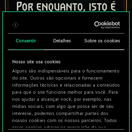
Por enquanto, isto é
apenas um conjunto
de cartas
Consentir
Detalhes
Sobre os cookies
compartilhado.
No entanto, dá para
Nosso site usa cookies
ser muito mais!
Alguns são indispensáveis para o funcionamento
do site. Outros são opcionais e fornecem
informações técnicas e relacionadas a conteúdos
para que o site funcione melhor para você. Para
Dê um nome para este baralho e crie
nos ajudar a alcançar você, por exemplo, nas
um guia
mídias sociais, com algo que possa ser de seu
interesse, podemos compartilhar partes dos
Editar baralho
nossos cookies com os nossos parceiros. Todos
esses cookies adicionais precisarão da sua