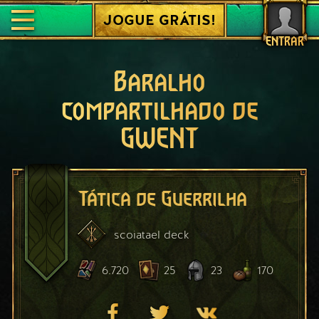
JOGUE GRÁTIS!
ENTRAR
Baralho
compartilhado de
GWENT
Tática de Guerrilha
scoiatael
deck
6.720
25
23
170