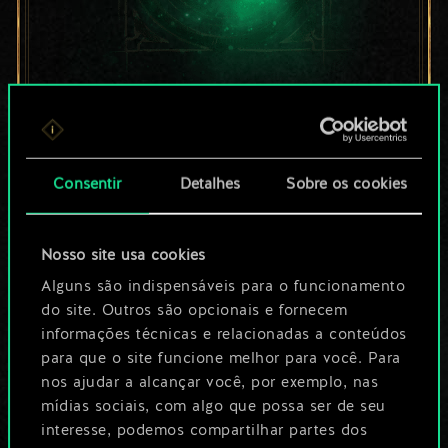
Por enquanto, isto é
apenas um conjunto
Consentir
Detalhes
Sobre os cookies
de cartas
compartilhado.
Nosso site usa cookies
No entanto, dá para
Alguns são indispensáveis para o funcionamento
do site. Outros são opcionais e fornecem
ser muito mais!
informações técnicas e relacionadas a conteúdos
para que o site funcione melhor para você. Para
nos ajudar a alcançar você, por exemplo, nas
Dê um nome para este baralho e crie
mídias sociais, com algo que possa ser de seu
interesse, podemos compartilhar partes dos
um guia