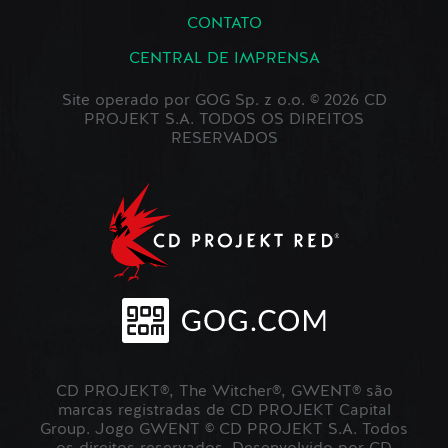
CONTATO
CENTRAL DE IMPRENSA
Site operado por GOG Sp. z o.o. © 2026 CD
PROJEKT S.A. TODOS OS DIREITOS
RESERVADOS
CD PROJEKT®, The Witcher®, GWENT® são
marcas registradas de CD PROJEKT Capital
Group. Jogo GWENT © CD PROJEKT S.A. Todos