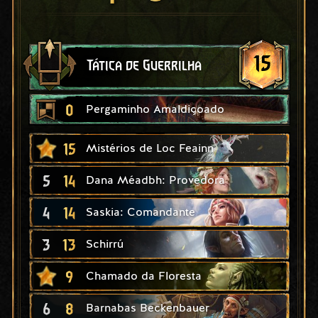
15
Tática de Guerrilha
0
Pergaminho Amaldiçoado
15
Mistérios de Loc Feainn
5
14
Dana Méadbh: Provedora
4
14
Saskia: Comandante
3
13
Schirrú
9
Chamado da Floresta
6
8
Barnabas Beckenbauer