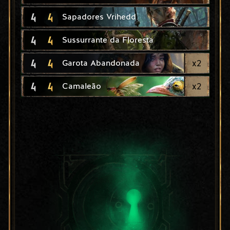
4
4
Sapadores Vrihedd
4
4
Sussurrante da Floresta
4
4
x
2
Garota Abandonada
4
4
x
2
Camaleão