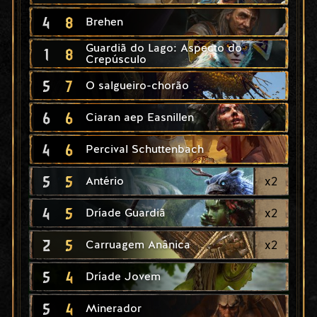
4
8
Brehen
Guardiã do Lago: Aspecto do
1
8
Crepúsculo
5
7
O salgueiro-chorão
6
6
Ciaran aep Easnillen
4
6
Percival Schuttenbach
5
5
x
2
Antério
4
5
x
2
Dríade Guardiã
2
5
x
2
Carruagem Anânica
5
4
Dríade Jovem
5
4
Minerador