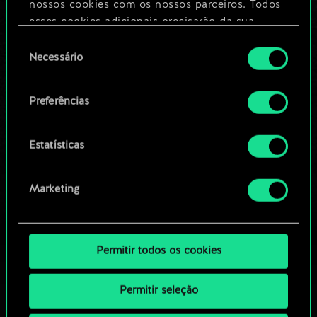
nossos cookies com os nossos parceiros. Todos
esses cookies adicionais precisarão da sua
Editar baralho
permissão, no entanto.
Seleção
Necessário
de
Você encontrará todos os detalhes sobre o uso
OU
consentimento
de cookies e poderá ajustar as suas preferências
Preferências
no menu "Configurações" abaixo.
Navegue pelos baralhos da
comunidade
Estatísticas
Marketing
Permitir todos os cookies
Permitir seleção