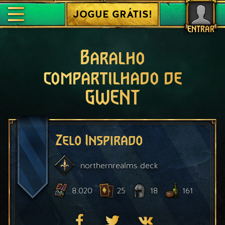
JOGUE GRÁTIS!
ENTRAR
Baralho
compartilhado de
GWENT
Zelo Inspirado
northernrealms
deck
8.020
25
18
161