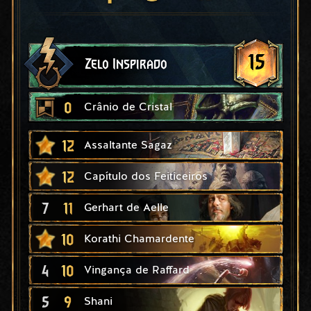
15
Zelo Inspirado
0
Crânio de Cristal
12
Assaltante Sagaz
12
Capítulo dos Feiticeiros
7
11
Gerhart de Aelle
10
Korathi Chamardente
4
10
Vingança de Raffard
5
9
Shani