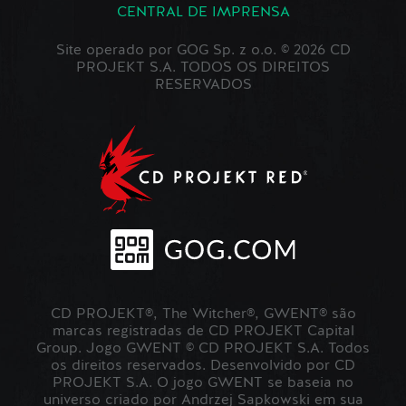
CENTRAL DE IMPRENSA
Site operado por GOG Sp. z o.o. © 2026 CD
PROJEKT S.A. TODOS OS DIREITOS
RESERVADOS
CD PROJEKT®, The Witcher®, GWENT® são
marcas registradas de CD PROJEKT Capital
Group. Jogo GWENT © CD PROJEKT S.A. Todos
os direitos reservados. Desenvolvido por CD
PROJEKT S.A. O jogo GWENT se baseia no
universo criado por Andrzej Sapkowski em sua