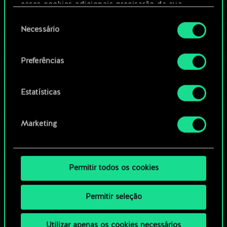
Editar baralho
esses cookies adicionais precisarão da sua
permissão, no entanto.
Seleção
Necessário
OU
de
Você encontrará todos os detalhes sobre o uso
consentimento
de cookies e poderá ajustar as suas preferências
Preferências
Navegue pelos baralhos da
no menu "Configurações" abaixo.
comunidade
Estatísticas
Marketing
Permitir todos os cookies
Permitir seleção
Utilizar apenas os cookies necessários