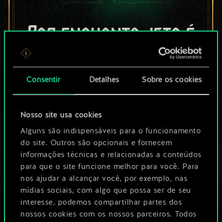
Por enquanto, isto é
apenas um conjunto
de cartas
Consentir
Detalhes
Sobre os cookies
compartilhado.
Nosso site usa cookies
No entanto, dá para
Alguns são indispensáveis para o funcionamento
ser muito mais!
do site. Outros são opcionais e fornecem
informações técnicas e relacionadas a conteúdos
para que o site funcione melhor para você. Para
Dê um nome para este baralho e crie
nos ajudar a alcançar você, por exemplo, nas
mídias sociais, com algo que possa ser de seu
um guia
interesse, podemos compartilhar partes dos
nossos cookies com os nossos parceiros. Todos