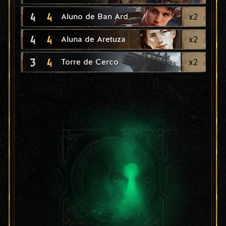
4
4
x
2
Aluno de Ban Ard
4
4
x
2
Aluna de Aretuza
3
4
x
2
Torre de Cerco