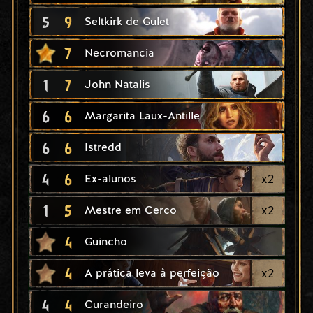
5
9
Seltkirk de Gulet
7
Necromancia
1
7
John Natalis
6
6
Margarita Laux-Antille
6
6
Istredd
4
6
x
2
Ex-alunos
1
5
x
2
Mestre em Cerco
4
Guincho
4
x
2
A prática leva à perfeição
4
4
Curandeiro