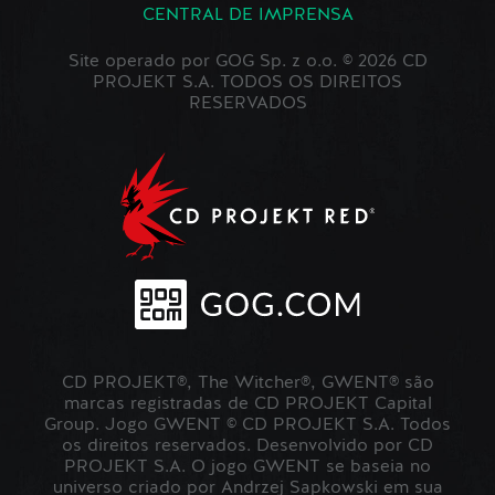
CENTRAL DE IMPRENSA
Site operado por GOG Sp. z o.o. © 2026 CD
PROJEKT S.A. TODOS OS DIREITOS
RESERVADOS
CD PROJEKT®, The Witcher®, GWENT® são
marcas registradas de CD PROJEKT Capital
Group. Jogo GWENT © CD PROJEKT S.A. Todos
os direitos reservados. Desenvolvido por CD
PROJEKT S.A. O jogo GWENT se baseia no
universo criado por Andrzej Sapkowski em sua