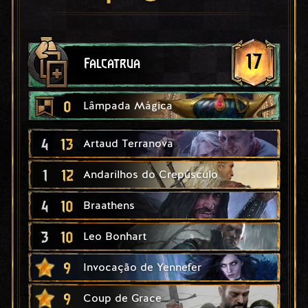
17
Falcatrua
0
Lâmpada Mágica
4
13
Artaud Terranova
1
12
Andarilhos do Crepúsculo
4
10
Braathens
3
10
Leo Bonhart
9
Invocação de Yennefer
9
Coup de Grace