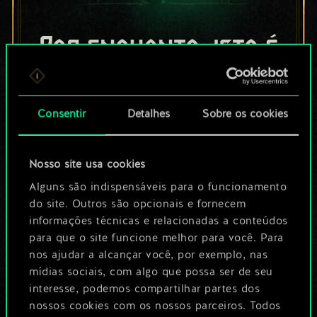
Por enquanto, isto é
apenas um conjunto
de cartas
Consentir
Detalhes
Sobre os cookies
compartilhado.
Nosso site usa cookies
No entanto, dá para
Alguns são indispensáveis para o funcionamento
ser muito mais!
do site. Outros são opcionais e fornecem
informações técnicas e relacionadas a conteúdos
para que o site funcione melhor para você. Para
Dê um nome para este baralho e crie
nos ajudar a alcançar você, por exemplo, nas
mídias sociais, com algo que possa ser de seu
um guia
interesse, podemos compartilhar partes dos
nossos cookies com os nossos parceiros. Todos