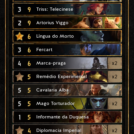
3
9
Triss: Telecinese
2
9
Artorius Viggo
6
Língua do Morto
3
6
Fercart
4
6
x
2
Marca-praga
5
x
2
Remédio Experimental
5
5
Cavalaria Alba
5
5
x
2
Mago Torturador
1
5
Informante da Duquesa
4
x
2
Diplomacia Imperial