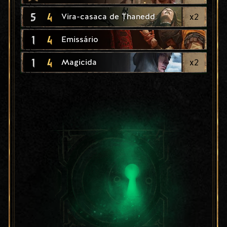
5
4
x
2
Vira-casaca de Thanedd
1
4
Emissário
1
4
x
2
Magicida