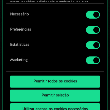
Editar baralho
esses cookies adicionais precisarão da sua
permissão, no entanto.
Seleção
Necessário
OU
de
Você encontrará todos os detalhes sobre o uso
consentimento
de cookies e poderá ajustar as suas preferências
Preferências
Navegue pelos baralhos da
no menu "Configurações" abaixo.
comunidade
Estatísticas
Marketing
Permitir todos os cookies
Permitir seleção
Utilizar apenas os cookies necessários