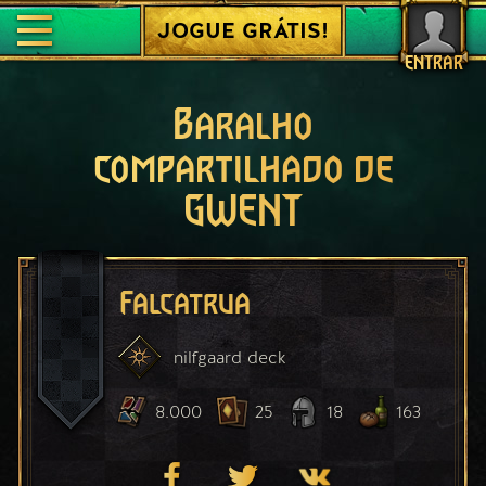
JOGUE GRÁTIS!
ENTRAR
Baralho
compartilhado de
GWENT
Falcatrua
nilfgaard
deck
8.000
25
18
163