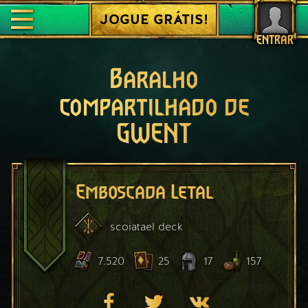
JOGUE GRÁTIS!
ENTRAR
Baralho
compartilhado de
GWENT
Emboscada Letal
scoiatael
deck
7.520
25
17
157