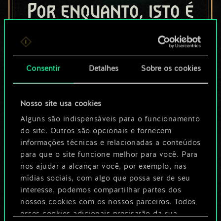
Por enquanto, isto é
apenas um conjunto
de cartas
Consentir
Detalhes
Sobre os cookies
compartilhado.
No entanto, dá para
Nosso site usa cookies
ser muito mais!
Alguns são indispensáveis para o funcionamento
do site. Outros são opcionais e fornecem
informações técnicas e relacionadas a conteúdos
para que o site funcione melhor para você. Para
Dê um nome para este baralho e crie
nos ajudar a alcançar você, por exemplo, nas
um guia
mídias sociais, com algo que possa ser de seu
interesse, podemos compartilhar partes dos
Editar baralho
nossos cookies com os nossos parceiros. Todos
esses cookies adicionais precisarão da sua