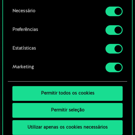
permissão, no entanto.
OU
Seleção
Necessário
de
Você encontrará todos os detalhes sobre o uso
consentimento
Navegue pelos baralhos da
de cookies e poderá ajustar as suas preferências
Preferências
no menu "Configurações" abaixo.
comunidade
Estatísticas
Marketing
Permitir todos os cookies
Permitir seleção
Utilizar apenas os cookies necessários