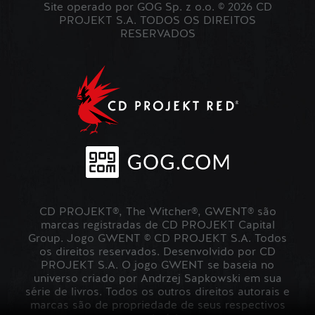
Site operado por GOG Sp. z o.o. © 2026 CD
PROJEKT S.A. TODOS OS DIREITOS
RESERVADOS
CD PROJEKT®, The Witcher®, GWENT® são
marcas registradas de CD PROJEKT Capital
Group. Jogo GWENT © CD PROJEKT S.A. Todos
os direitos reservados. Desenvolvido por CD
PROJEKT S.A. O jogo GWENT se baseia no
universo criado por Andrzej Sapkowski em sua
série de livros. Todos os outros direitos autorais e
marcas são de propriedade de seus respectivos