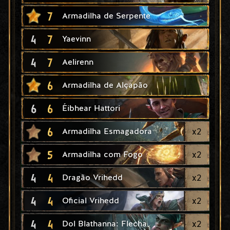
7
Armadilha de Serpente
4
7
Yaevinn
4
7
Aelirenn
6
Armadilha de Alçapão
6
6
Éibhear Hattori
6
x
2
Armadilha Esmagadora
5
x
2
Armadilha com Fogo
4
4
x
2
Dragão Vrihedd
4
4
x
2
Oficial Vrihedd
4
4
x
2
Dol Blathanna: Flecha