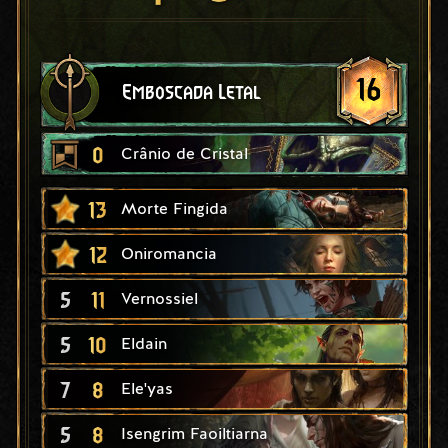
16
Emboscada Letal
0
Crânio de Cristal
13
Morte Fingida
12
Oniromancia
5
11
Vernossiel
5
10
Eldain
7
8
Ele'yas
5
8
Isengrim Faoiltiarna