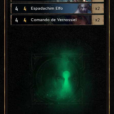
4
4
x
2
Espadachim Elfo
4
4
x
2
Comando de Vernossiel