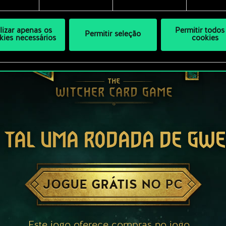
ilizar apenas os
Permitir todos
Permitir seleção
kies necessários
cookies
 TAL UMA RODADA DE GW
JOGUE GRÁTIS NO PC
Este jogo oferece compras no jogo