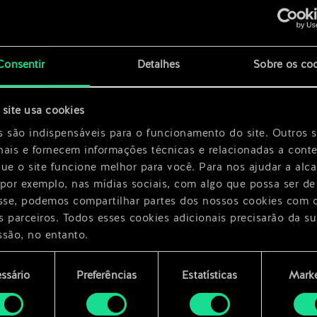
x
2
x
2
Consentir
Detalhes
Sobre os co
x
2
site usa cookies
s são indispensáveis para o funcionamento do site. Outros 
nais e fornecem informações técnicas e relacionadas a cont
que o site funcione melhor para você. Para nos ajudar a alc
 por exemplo, nas mídias sociais, com algo que possa ser de
esse, podemos compartilhar partes dos nossos cookies com 
s parceiros. Todos esses cookies adicionais precisarão da su
ssão, no entanto.
encontrará todos os detalhes sobre o uso de cookies e pode
ssário
Preferências
Estatísticas
Marke
ar as suas preferências no menu "Configurações" abaixo.
mento