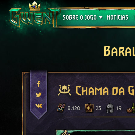
Suporte
SOBRE O JOGO
NOTÍCIAS
Bara
Chama da G
8.120
25
19