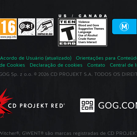
Acordo de Usuário (atualizado)
Orientações para Conteúd
 de Cookies
Declaração de cookies
Contato
Central de 
r GOG Sp. z o.o. © 2026 CD PROJEKT S.A. TODOS OS DIR
itcher®, GWENT® são marcas registradas de CD PROJEKT 