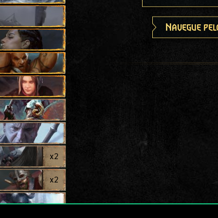
Navegue pel
x
2
x
2