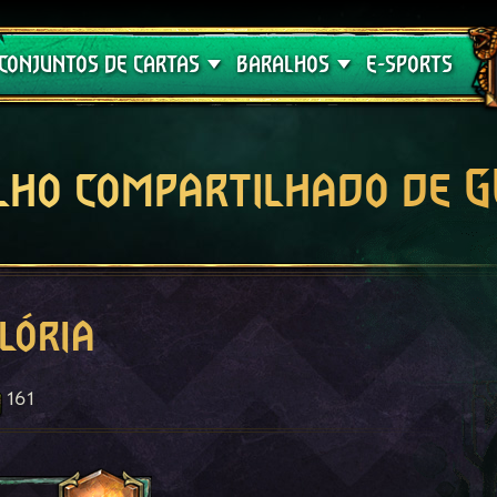
Crimson Curse
Guia de Baralhos
CONJUNTOS DE CARTAS
BARALHOS
E-SPORTS
lho compartilhado de 
lória
161