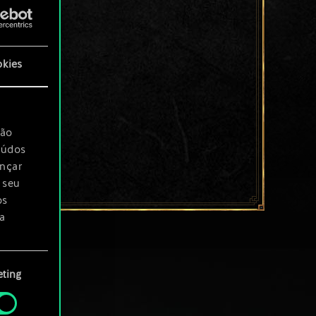
okies
são
eúdos
ançar
 seu
os
a
rá
ting