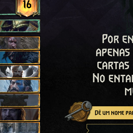
16
Por en
apenas
cartas
No enta
m
Dê um nome par