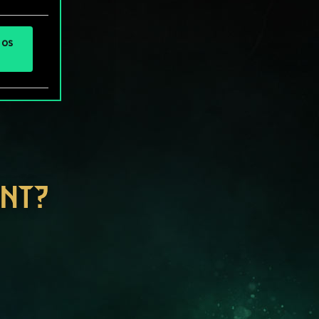
 os
ENT?