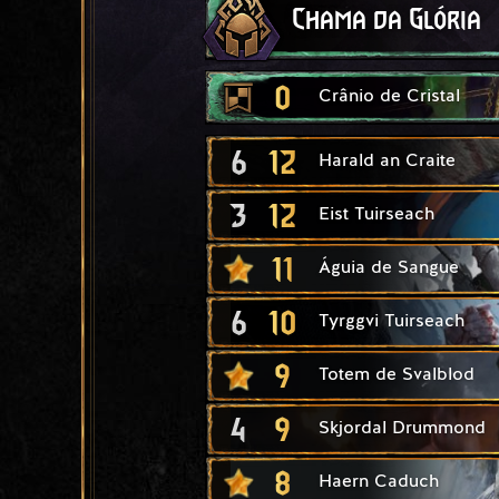
Chama da Glória
0
Crânio de Cristal
6
12
Harald an Craite
3
12
Eist Tuirseach
11
Águia de Sangue
6
10
Tyrggvi Tuirseach
9
Totem de Svalblod
4
9
Skjordal Drummond
8
Haern Caduch