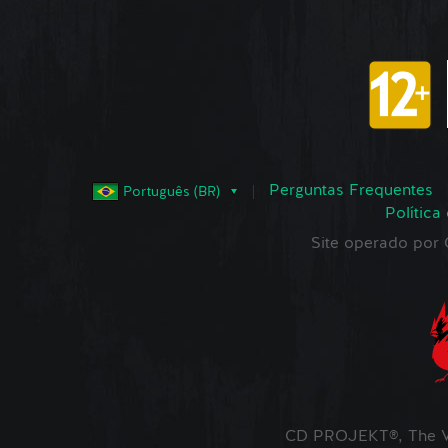
Perguntas Frequentes
Português (BR)
Política
Site operado po
CD PROJEKT®, The W