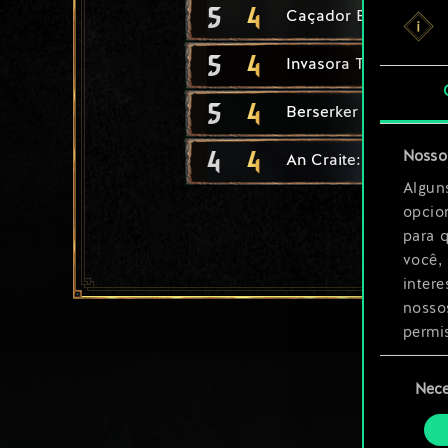
5
4
Caçador Brokvar
5
4
Invasora Tuirseach
5
4
Berserker Drummond
4
4
Nosso 
An Craite: Saqueador
Algun
opcio
para 
você,
inter
nosso
permi
Seleção
Você 
Nece
de
ajust
consenti