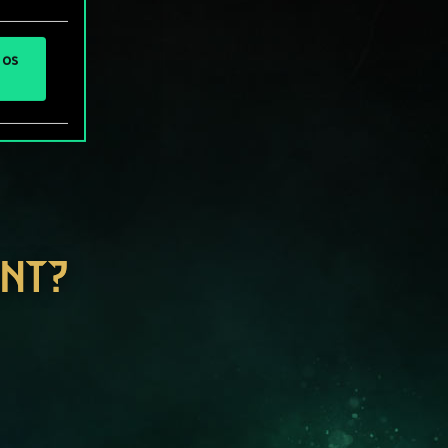
 os
ENT?