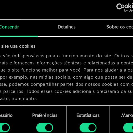
eição
x
2
Consentir
Detalhes
Sobre os co
x
2
site usa cookies
x
2
s são indispensáveis para o funcionamento do site. Outros 
nais e fornecem informações técnicas e relacionadas a cont
que o site funcione melhor para você. Para nos ajudar a alc
 por exemplo, nas mídias sociais, com algo que possa ser de
esse, podemos compartilhar partes dos nossos cookies com 
s parceiros. Todos esses cookies adicionais precisarão da su
ssão, no entanto.
encontrará todos os detalhes sobre o uso de cookies e pode
ssário
Preferências
Estatísticas
Marke
ar as suas preferências no menu "Configurações" abaixo.
mento