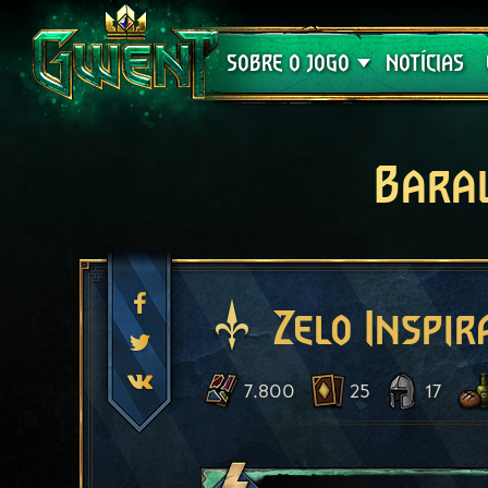
Suporte
SOBRE O JOGO
NOTÍCIAS
Bara
Zelo Inspir
7.800
25
17