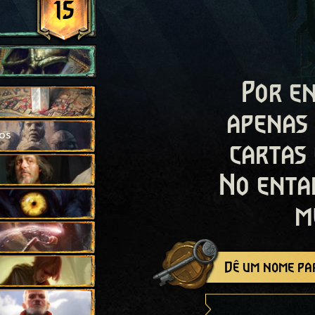
15
Por en
apenas
ros
cartas
No enta
m
Dê um nome par