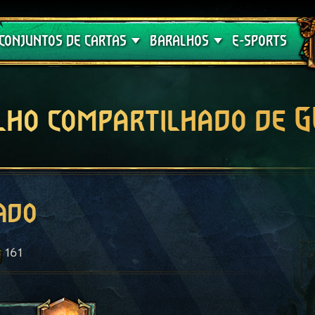
Crimson Curse
Guia de Baralhos
CONJUNTOS DE CARTAS
BARALHOS
E-SPORTS
lho compartilhado de 
ado
161