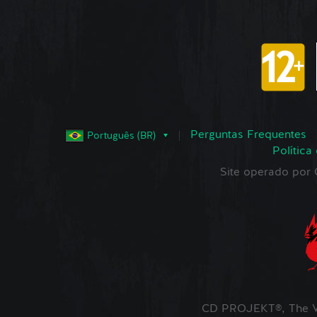
Perguntas Frequentes
Português (BR)
Política
Site operado po
CD PROJEKT®, The W