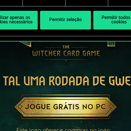
ilizar apenas os
Permitir todos
Permitir seleção
kies necessários
cookies
 TAL UMA RODADA DE GW
JOGUE GRÁTIS NO PC
Este jogo oferece compras no jogo