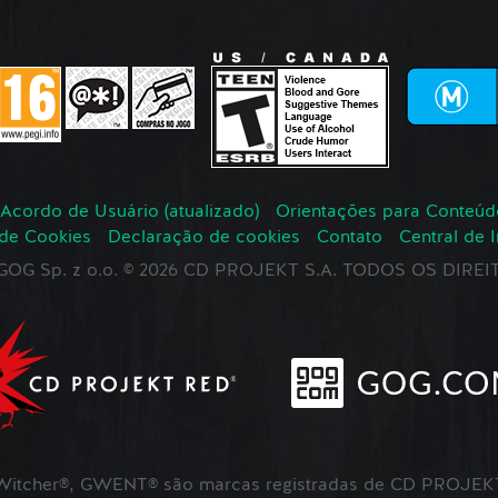
Acordo de Usuário (atualizado)
Orientações para Conteúd
 de Cookies
Declaração de cookies
Contato
Central de 
r GOG Sp. z o.o. © 2026 CD PROJEKT S.A. TODOS OS DIR
itcher®, GWENT® são marcas registradas de CD PROJEKT 