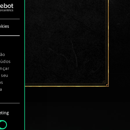
okies
são
eúdos
ançar
 seu
os
a
rá
ting