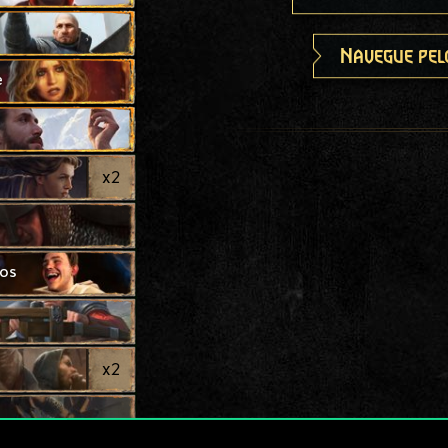
Navegue pel
e
x
2
ços
x
2