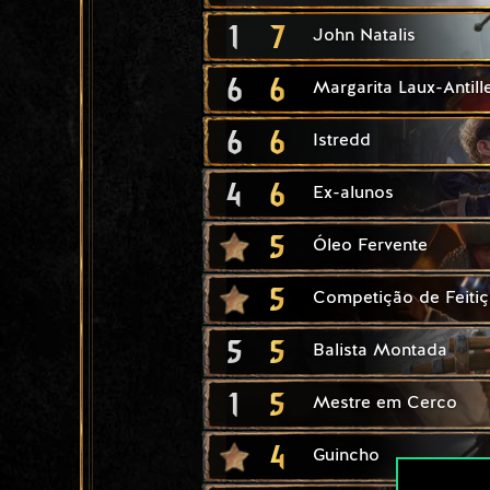
1
7
John Natalis
6
6
Margarita Laux-Antill
6
6
Istredd
4
6
Ex-alunos
5
Óleo Fervente
5
Competição de Feiti
5
5
Balista Montada
1
5
Mestre em Cerco
4
Guincho