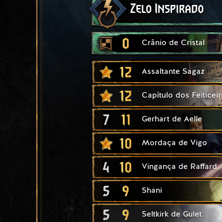
Zelo Inspirado
0
Crânio de Cristal
12
Assaltante Sagaz
12
Capítulo dos Feiticei
7
11
Gerhart de Aelle
10
Mordaça de Vigo
4
10
Vingança de Raffard
5
9
Shani
5
9
Seltkirk de Gulet