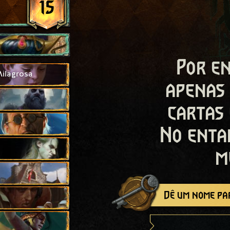
15
Por en
ilagrosa
apenas
cartas
No enta
m
Dê um nome par