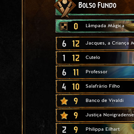
Bolso Fundo
0
Lâmpada Mágica
6
12
Jacques, a Criança M
1
12
Cutelo
6
11
Professor
4
10
Salafrário Filho
9
Banco de Vivaldi
9
Justiça Novigradense
2
9
Philippa Eilhart