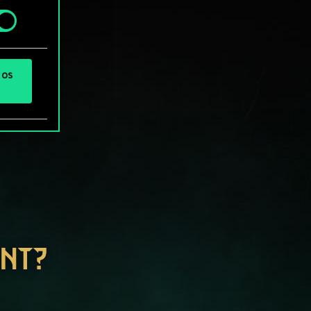
 os
ENT?