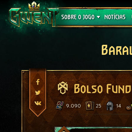
Suporte
SOBRE O JOGO
NOTÍCIAS
Bara
Bolso Fund
9.090
25
14