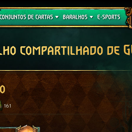
Crimson Curse
Guia de Baralhos
CONJUNTOS DE CARTAS
BARALHOS
E-SPORTS
lho compartilhado de 
o
161