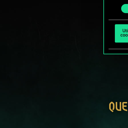
ajust
consenti
Ut
coo
QUE