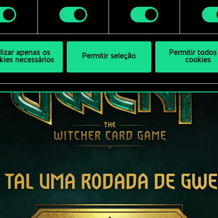
ar as suas preferências no menu "Configurações" abaixo.
mento
ilizar apenas os
Permitir todos
Permitir seleção
kies necessários
cookies
 TAL UMA RODADA DE GW