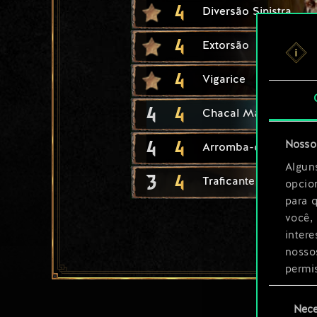
4
Diversão Sinistra
4
Extorsão
4
Vigarice
4
4
Chacal Marinho
4
4
Nosso 
Arromba-cofres Anan
Algun
3
4
Traficante de Fisstec
opcio
para 
você,
inter
nosso
permi
Seleção
Você 
Nece
de