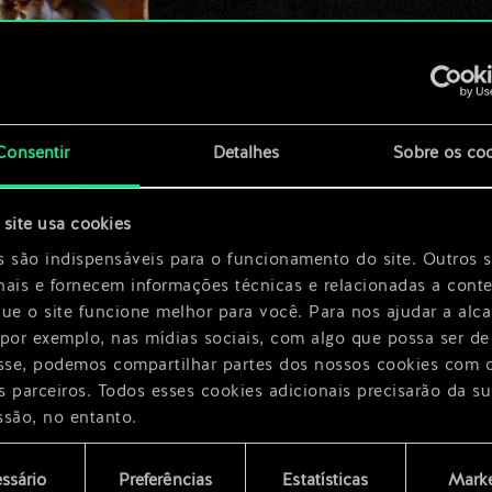
Consentir
Detalhes
Sobre os co
x
2
site usa cookies
ico
s são indispensáveis para o funcionamento do site. Outros 
h
nais e fornecem informações técnicas e relacionadas a cont
que o site funcione melhor para você. Para nos ajudar a alc
 por exemplo, nas mídias sociais, com algo que possa ser de
esse, podemos compartilhar partes dos nossos cookies com 
s parceiros. Todos esses cookies adicionais precisarão da su
ssão, no entanto.
encontrará todos os detalhes sobre o uso de cookies e pode
ssário
Preferências
Estatísticas
Marke