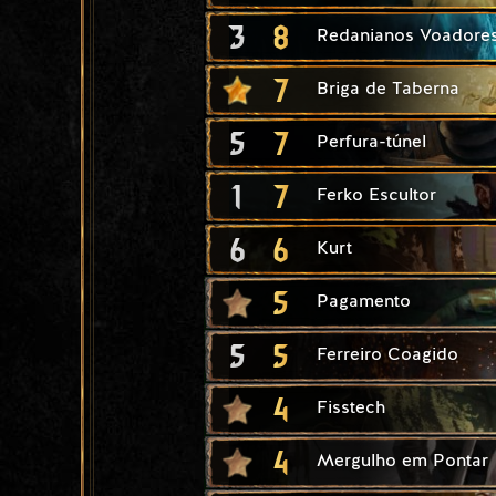
3
8
Redanianos Voadore
7
Briga de Taberna
5
7
Perfura-túnel
1
7
Ferko Escultor
6
6
Kurt
5
Pagamento
5
5
Ferreiro Coagido
4
Fisstech
4
Mergulho em Pontar