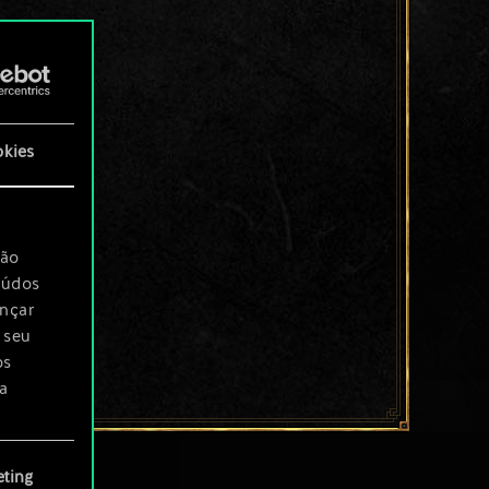
okies
são
eúdos
ançar
 seu
os
a
rá
ting