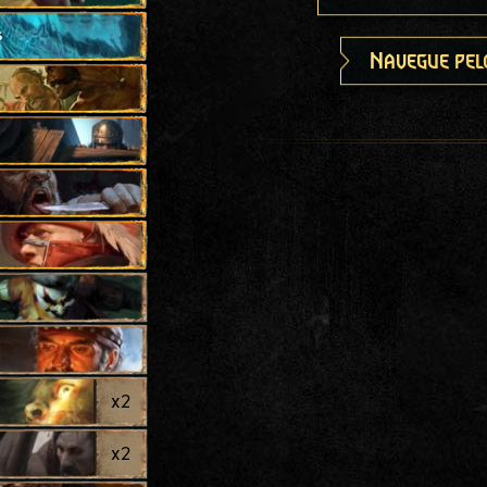
s
Navegue pel
x
2
x
2