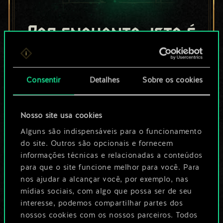
Por enquanto, isto é
apenas um conjunto
de cartas
Consentir
Detalhes
Sobre os cookies
compartilhado.
Nosso site usa cookies
No entanto, dá para
Alguns são indispensáveis para o funcionamento
ser muito mais!
do site. Outros são opcionais e fornecem
informações técnicas e relacionadas a conteúdos
para que o site funcione melhor para você. Para
Dê um nome para este baralho e crie
nos ajudar a alcançar você, por exemplo, nas
mídias sociais, com algo que possa ser de seu
um guia
interesse, podemos compartilhar partes dos
nossos cookies com os nossos parceiros. Todos