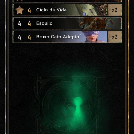
4
x
2
Ciclo da Vida
4
4
Esquilo
4
4
x
2
Bruxo Gato Adepto