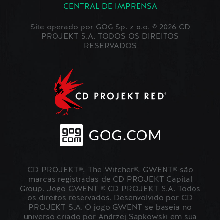
CENTRAL DE IMPRENSA
Site operado por GOG Sp. z o.o. © 2026 CD
PROJEKT S.A. TODOS OS DIREITOS
RESERVADOS
CD PROJEKT®, The Witcher®, GWENT® são
marcas registradas de CD PROJEKT Capital
Group. Jogo GWENT © CD PROJEKT S.A. Todos
os direitos reservados. Desenvolvido por CD
PROJEKT S.A. O jogo GWENT se baseia no
universo criado por Andrzej Sapkowski em sua