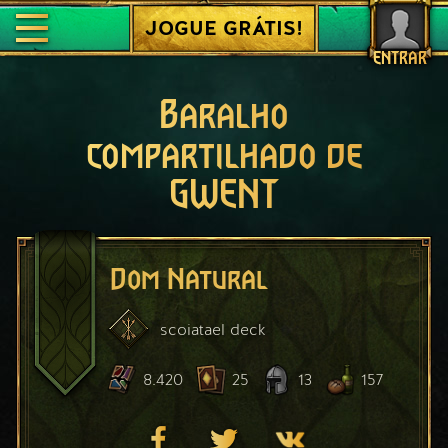
JOGUE GRÁTIS!
ENTRAR
Baralho
compartilhado de
GWENT
Dom Natural
scoiatael
deck
8.420
25
13
157