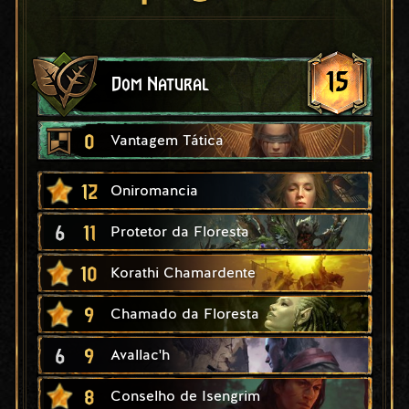
15
Dom Natural
0
Vantagem Tática
12
Oniromancia
6
11
Protetor da Floresta
10
Korathi Chamardente
9
Chamado da Floresta
6
9
Avallac'h
8
Conselho de Isengrim