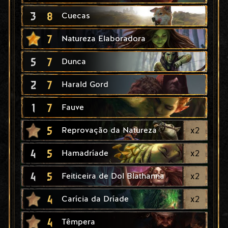
3
8
Cuecas
7
Natureza Elaboradora
5
7
Dunca
2
7
Harald Gord
1
7
Fauve
5
x
2
Reprovação da Natureza
4
5
x
2
Hamadríade
4
5
x
2
Feiticeira de Dol Blathanna
4
x
2
Carícia da Dríade
4
Têmpera