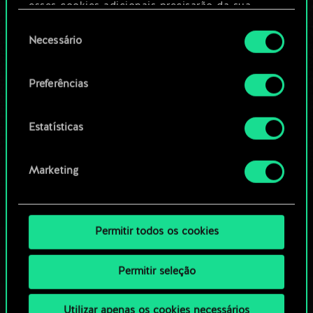
Editar baralho
esses cookies adicionais precisarão da sua
permissão, no entanto.
Seleção
Necessário
OU
de
Você encontrará todos os detalhes sobre o uso
consentimento
de cookies e poderá ajustar as suas preferências
Preferências
Navegue pelos baralhos da
no menu "Configurações" abaixo.
comunidade
Estatísticas
Marketing
Permitir todos os cookies
Permitir seleção
Utilizar apenas os cookies necessários