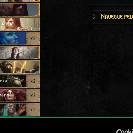
Navegue pel
thanna
x
2
eza
x
2
thanna
x
2
x
2
x
2