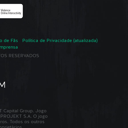
o de Fãs
Política de Privacidade (atualizada)
Imprensa
EITOS RESERVADOS
Capital Group. Jogo
 PROJEKT S.A. O jogo
ros. Todos os outros
prietários.