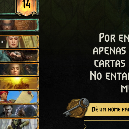
14
Por en
irr
apenas
cartas
No enta
m
Dê um nome par