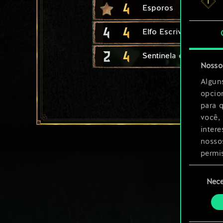
4
Esporos
4
4
Elfo Escrivão
2
4
Sentinela de Brokilon
Nosso 
Algun
opcio
para 
você,
inter
nosso
permi
Seleção
Você 
Nece
de
ajust
consenti