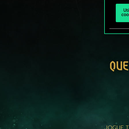
Ut
coo
QUE
JOGUE 