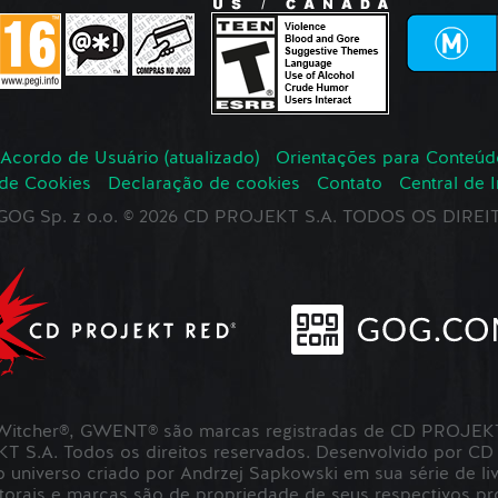
Acordo de Usuário (atualizado)
Orientações para Conteúd
 de Cookies
Declaração de cookies
Contato
Central de 
r GOG Sp. z o.o. © 2026 CD PROJEKT S.A. TODOS OS DIR
itcher®, GWENT® são marcas registradas de CD PROJEKT 
S.A. Todos os direitos reservados. Desenvolvido por CD
universo criado por Andrzej Sapkowski em sua série de liv
utorais e marcas são de propriedade de seus respectivos pro