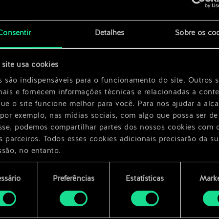
Consentir
Detalhes
Sobre os co
x
2
site usa cookies
s são indispensáveis para o funcionamento do site. Outros 
nais e fornecem informações técnicas e relacionadas a cont
que o site funcione melhor para você. Para nos ajudar a alc
 por exemplo, nas mídias sociais, com algo que possa ser de
esse, podemos compartilhar partes dos nossos cookies com 
s parceiros. Todos esses cookies adicionais precisarão da su
ssão, no entanto.
encontrará todos os detalhes sobre o uso de cookies e pode
ssário
Preferências
Estatísticas
Marke
ar as suas preferências no menu "Configurações" abaixo.
mento