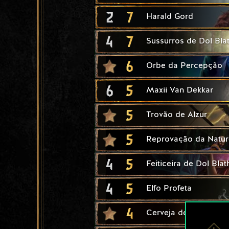
2
7
Harald Gord
4
7
Sussurros de Dol Bla
6
Orbe da Percepção
6
5
Maxii Van Dekkar
5
Trovão de Alzur
5
Reprovação da Natur
4
5
Feiticeira de Dol Bla
4
5
Elfo Profeta
4
Cerveja de Mahakam