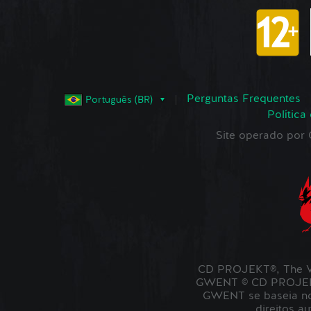
Perguntas Frequentes
Português (BR)
Política
Site operado po
CD PROJEKT®, The W
GWENT © CD PROJEKT 
GWENT se baseia no 
direitos a