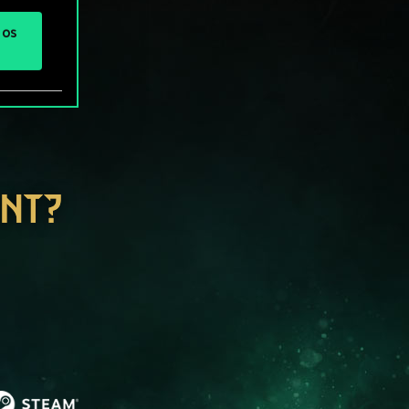
 os
ENT?