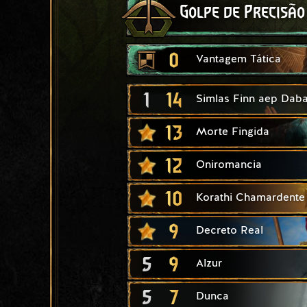
Golpe de Precisão
0
Vantagem Tática
1
14
Simlas Finn aep Daba
13
Morte Fingida
12
Oniromancia
10
Korathi Chamardente
9
Decreto Real
5
9
Alzur
5
7
Dunca