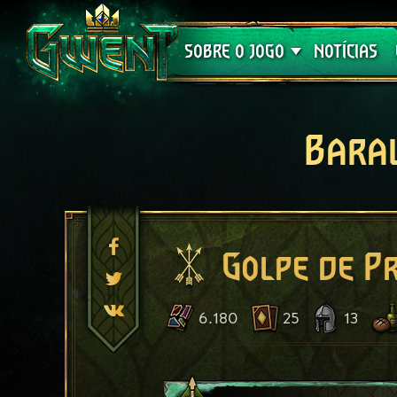
Suporte
SOBRE O JOGO
NOTÍCIAS
Bara
Golpe de P
6.180
25
13