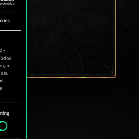
okies
são
eúdos
ançar
 seu
os
a
rá
ting