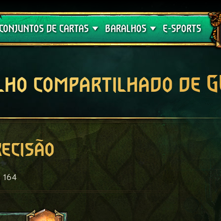
Crimson Curse
Guia de Baralhos
CONJUNTOS DE CARTAS
BARALHOS
E-SPORTS
lho compartilhado de 
recisão
164