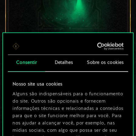
Por enquanto, isto é
apenas um conjunto
Consentir
Detalhes
Sobre os cookies
de cartas
Nosso site usa cookies
compartilhado.
Alguns são indispensáveis para o funcionamento
No entanto, dá para
do site. Outros são opcionais e fornecem
informações técnicas e relacionadas a conteúdos
ser muito mais!
para que o site funcione melhor para você. Para
nos ajudar a alcançar você, por exemplo, nas
mídias sociais, com algo que possa ser de seu