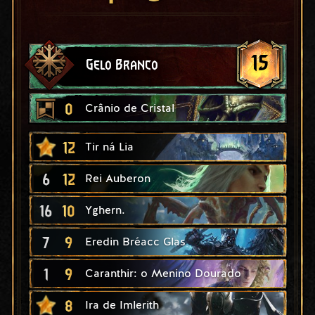
15
Gelo Branco
0
Crânio de Cristal
12
Tir ná Lia
6
12
Rei Auberon
16
10
Yghern.
7
9
Eredin Bréacc Glas
1
9
Caranthir: o Menino Dourado
8
Ira de Imlerith