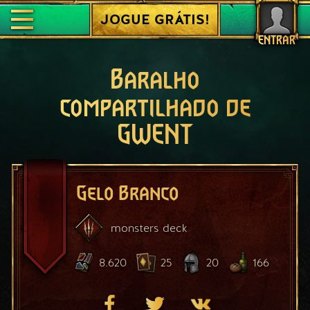
JOGUE GRÁTIS!
ENTRAR
Baralho
compartilhado de
GWENT
Gelo Branco
monsters
deck
8.620
25
20
166