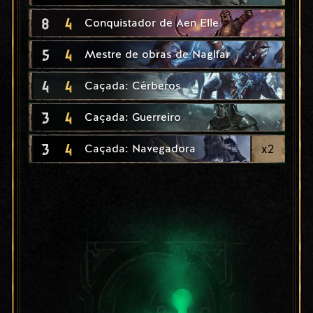
8
4
Conquistador de Aen Elle
5
4
Mestre de obras de Naglfar
4
4
Caçada: Cérberos
3
4
Caçada: Guerreiro
3
4
x
2
Caçada: Navegadora