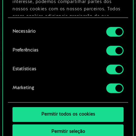
Dê um nome para este baralho e crie
interesse, podemos compartilhar partes dos
um guia
nossos cookies com os nossos parceiros. Todos
esses cookies adicionais precisarão da sua
permissão, no entanto.
Seleção
Editar baralho
Necessário
de
Você encontrará todos os detalhes sobre o uso
consentimento
OU
de cookies e poderá ajustar as suas preferências
Preferências
no menu "Configurações" abaixo.
Navegue pelos baralhos da
Estatísticas
comunidade
Marketing
Permitir todos os cookies
Permitir seleção