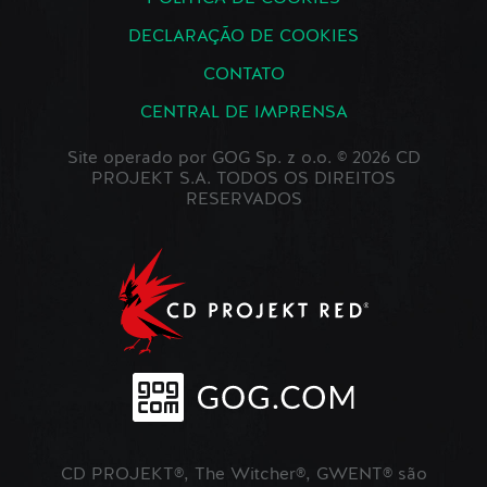
DECLARAÇÃO DE COOKIES
CONTATO
CENTRAL DE IMPRENSA
Site operado por GOG Sp. z o.o. © 2026 CD
PROJEKT S.A. TODOS OS DIREITOS
RESERVADOS
CD PROJEKT®, The Witcher®, GWENT® são