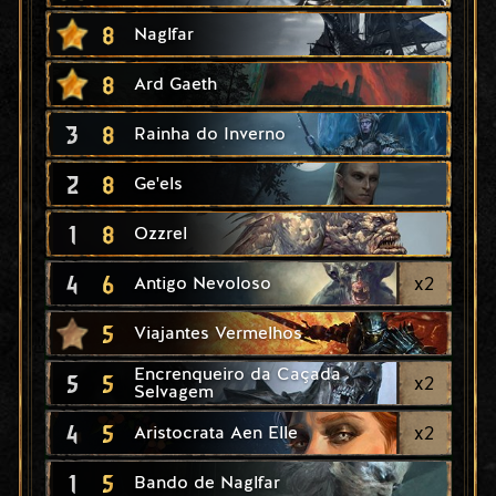
8
Naglfar
8
Ard Gaeth
3
8
Rainha do Inverno
2
8
Ge'els
1
8
Ozzrel
4
6
x
2
Antigo Nevoloso
5
Viajantes Vermelhos
Encrenqueiro da Caçada
5
5
x
2
Selvagem
4
5
x
2
Aristocrata Aen Elle
1
5
Bando de Naglfar