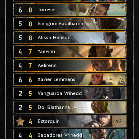
6
8
Toruviel
5
8
Isengrim Faoiltiarna
5
8
Alissa Henson
4
7
Yaevinn
4
7
Aelirenn
6
6
Xavier Lemmens
2
5
Vanguarda Vrihedd
2
5
Dol Blathanna: Arco
4
x
2
Extorquir
4
4
Sapadores Vrihedd