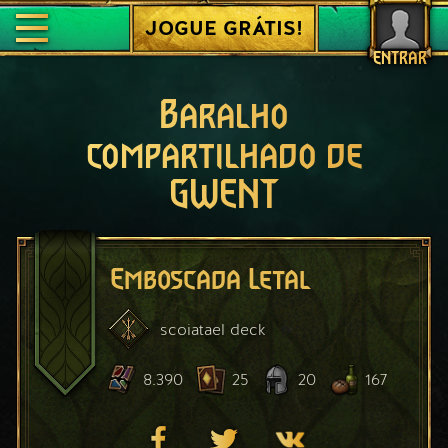
JOGUE GRÁTIS!
ENTRAR
Baralho
compartilhado de
GWENT
Emboscada Letal
scoiatael
deck
8.390
25
20
167