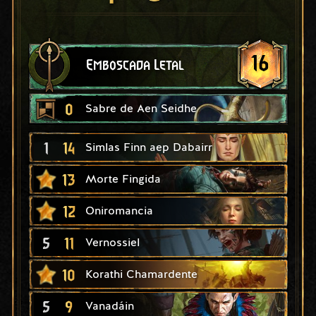
16
Emboscada Letal
0
Sabre de Aen Seidhe
1
14
Simlas Finn aep Dabairr
13
Morte Fingida
12
Oniromancia
5
11
Vernossiel
10
Korathi Chamardente
5
9
Vanadáin