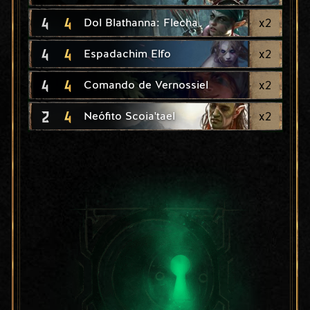
4
4
x
2
Dol Blathanna: Flecha
4
4
x
2
Espadachim Elfo
4
4
x
2
Comando de Vernossiel
2
4
x
2
Neófito Scoia'tael