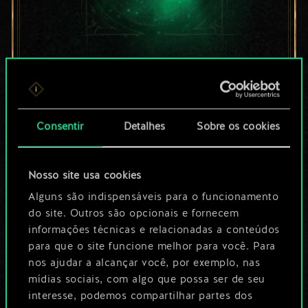
Por enquanto, isto é
apenas um conjunto
Consentir
Detalhes
Sobre os cookies
de cartas
compartilhado.
Nosso site usa cookies
No entanto, dá para
Alguns são indispensáveis para o funcionamento
do site. Outros são opcionais e fornecem
ser muito mais!
informações técnicas e relacionadas a conteúdos
para que o site funcione melhor para você. Para
nos ajudar a alcançar você, por exemplo, nas
Dê um nome para este baralho e crie
mídias sociais, com algo que possa ser de seu
interesse, podemos compartilhar partes dos
um guia