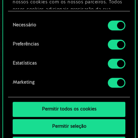
nossos cookies com os nossos parceiros. Todos
esses cookies adicionais precisarão da sua
Editar baralho
permissão, no entanto.
Seleção
Necessário
de
Você encontrará todos os detalhes sobre o uso
OU
consentimento
de cookies e poderá ajustar as suas preferências
Preferências
no menu "Configurações" abaixo.
Navegue pelos baralhos da
comunidade
Estatísticas
Marketing
Permitir todos os cookies
Permitir seleção