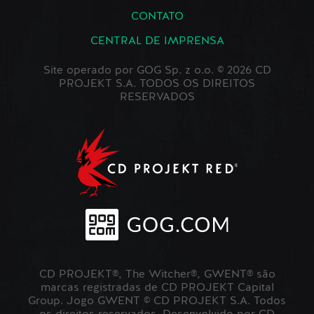
CONTATO
CENTRAL DE IMPRENSA
Site operado por GOG Sp. z o.o. © 2026 CD
PROJEKT S.A. TODOS OS DIREITOS
RESERVADOS
CD PROJEKT®, The Witcher®, GWENT® são
marcas registradas de CD PROJEKT Capital
Group. Jogo GWENT © CD PROJEKT S.A. Todos