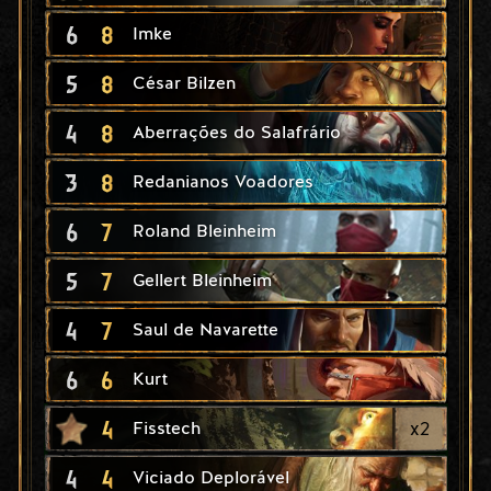
6
8
Imke
5
8
César Bilzen
4
8
Aberrações do Salafrário
3
8
Redanianos Voadores
6
7
Roland Bleinheim
5
7
Gellert Bleinheim
4
7
Saul de Navarette
6
6
Kurt
4
x
2
Fisstech
4
4
Viciado Deplorável