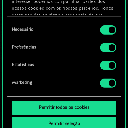
Dê um nome para este baralho e crie
interesse, podemos compartilhar partes dos
um guia
nossos cookies com os nossos parceiros. Todos
esses cookies adicionais precisarão da sua
permissão, no entanto.
Seleção
Editar baralho
Necessário
de
Você encontrará todos os detalhes sobre o uso
consentimento
OU
de cookies e poderá ajustar as suas preferências
Preferências
no menu "Configurações" abaixo.
Navegue pelos baralhos da
Estatísticas
comunidade
Marketing
Permitir todos os cookies
Permitir seleção