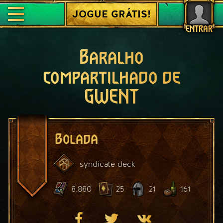
JOGUE GRÁTIS!
ENTRAR
Baralho
compartilhado de
GWENT
Bolada
syndicate
deck
8.880
25
21
161