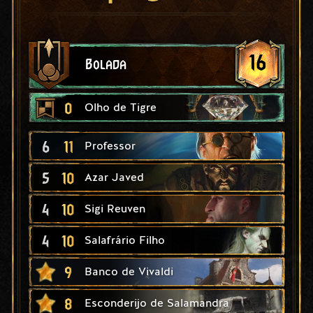
16
Bolada
0
Olho de Tigre
6
11
Professor
5
10
Azar Javed
4
10
Sigi Reuven
4
10
Salafrário Filho
9
Banco de Vivaldi
8
Esconderijo de Salamandra