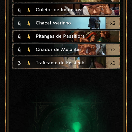
4
4
Coletor de Impostos
4
4
x
2
Chacal Marinho
4
4
Pitangas de Passiflora
4
4
x
2
Criador de Mutantes
3
4
x
2
Traficante de Fisstech