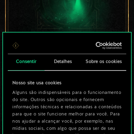
Por enquanto, isto é
apenas um conjunto
Consentir
Detalhes
Sobre os cookies
de cartas
Nosso site usa cookies
compartilhado.
Alguns são indispensáveis para o funcionamento
No entanto, dá para
do site. Outros são opcionais e fornecem
informações técnicas e relacionadas a conteúdos
ser muito mais!
para que o site funcione melhor para você. Para
nos ajudar a alcançar você, por exemplo, nas
mídias sociais, com algo que possa ser de seu