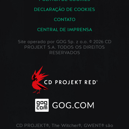
DECLARAÇÃO DE COOKIES
CONTATO
CENTRAL DE IMPRENSA
Site operado por GOG Sp. z o.o. © 2026 CD
PROJEKT S.A. TODOS OS DIREITOS
RESERVADOS
CD PROJEKT®, The Witcher®, GWENT® são