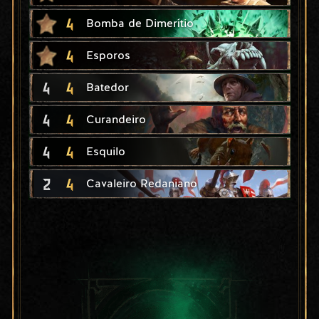
4
Bomba de Dimerítio
4
Esporos
4
4
Batedor
4
4
Curandeiro
4
4
Esquilo
2
4
Cavaleiro Redaniano