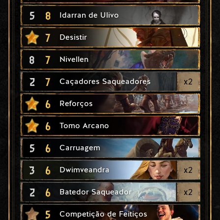
5
8
Idarran de Ulivo
7
Desistir
8
7
Nivellen
2
7
x
2
Caçadores Saqueadores
6
Reforços
6
Tomo Arcano
5
6
Carruagem
3
6
x
2
Dwimveandra
2
6
x
2
Batedor Saqueador
5
Competição de Feitiços