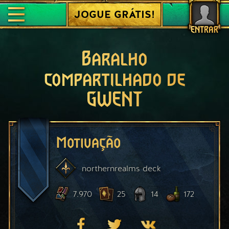
JOGUE GRÁTIS!
ENTRAR
Baralho
compartilhado de
GWENT
Motivação
northernrealms
deck
7.970
25
14
172