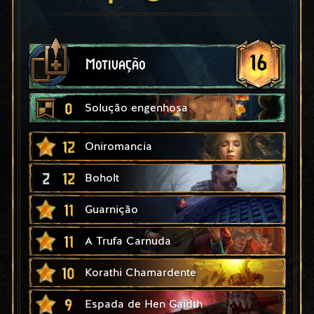
16
Motivação
0
Solução engenhosa
12
Oniromancia
2
12
Boholt
11
Guarnição
11
A Trufa Carnuda
10
Korathi Chamardente
9
Espada de Hen Gaidth