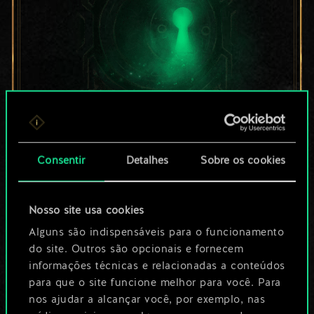
Por enquanto, isto é
Consentir
Detalhes
Sobre os cookies
apenas um conjunto
de cartas
Nosso site usa cookies
compartilhado.
Alguns são indispensáveis para o funcionamento
do site. Outros são opcionais e fornecem
No entanto, dá para
informações técnicas e relacionadas a conteúdos
para que o site funcione melhor para você. Para
ser muito mais!
nos ajudar a alcançar você, por exemplo, nas