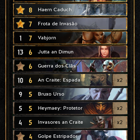
8
Haern Caduch
7
Frota de Invasão
1
7
Vabjorn
13
6
Jutta an Dimun
6
Guerra dos Clãs
10
6
x
2
An Craite: Espada
9
5
Bruxo Urso
5
5
x
2
Heymaey: Protetor
4
5
x
2
Invasores an Craite
4
Golpe Estripador