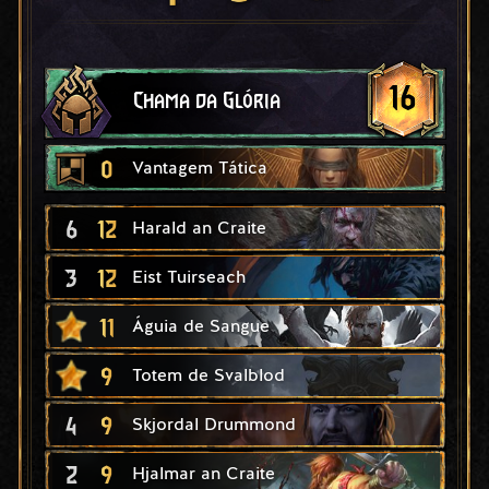
16
Chama da Glória
0
Vantagem Tática
6
12
Harald an Craite
3
12
Eist Tuirseach
11
Águia de Sangue
9
Totem de Svalblod
4
9
Skjordal Drummond
2
9
Hjalmar an Craite