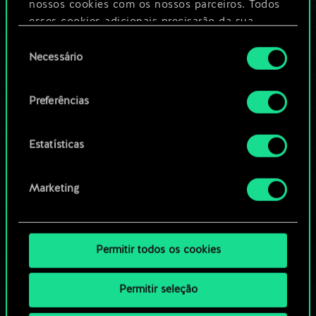
nossos cookies com os nossos parceiros. Todos
esses cookies adicionais precisarão da sua
Editar baralho
permissão, no entanto.
Seleção
Necessário
de
Você encontrará todos os detalhes sobre o uso
OU
consentimento
de cookies e poderá ajustar as suas preferências
Preferências
no menu "Configurações" abaixo.
Navegue pelos baralhos da
comunidade
Estatísticas
Marketing
Permitir todos os cookies
Permitir seleção