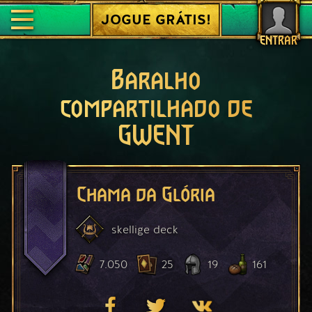
JOGUE GRÁTIS!
ENTRAR
Baralho
compartilhado de
GWENT
Chama da Glória
skellige
deck
7.050
25
19
161