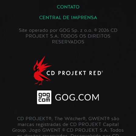
CONTATO
CENTRAL DE IMPRENSA
Site operado por GOG Sp. z o.o. © 2026 CD
PROJEKT S.A. TODOS OS DIREITOS
RESERVADOS
CD PROJEKT®, The Witcher®, GWENT® são
marcas registradas de CD PROJEKT Capital
Group. Jogo GWENT © CD PROJEKT S.A. Todos