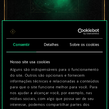
Por enquanto, isto é
apenas um conjunto
Consentir
Detalhes
Sobre os cookies
de cartas
compartilhado.
Nosso site usa cookies
No entanto, dá para
Alguns são indispensáveis para o funcionamento
do site. Outros são opcionais e fornecem
ser muito mais!
informações técnicas e relacionadas a conteúdos
para que o site funcione melhor para você. Para
nos ajudar a alcançar você, por exemplo, nas
Dê um nome para este baralho e crie
mídias sociais, com algo que possa ser de seu
interesse, podemos compartilhar partes dos
um guia