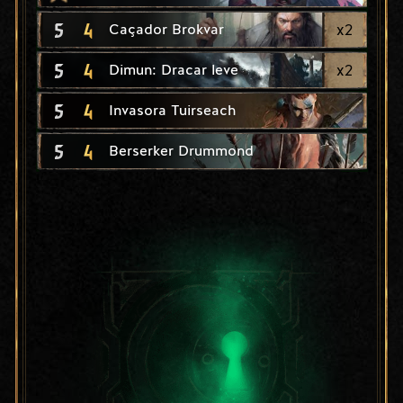
5
4
x
2
Caçador Brokvar
5
4
x
2
Dimun: Dracar leve
5
4
Invasora Tuirseach
5
4
Berserker Drummond