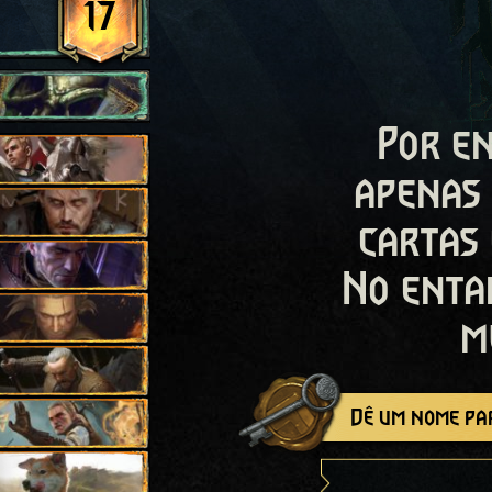
17
Por en
apenas
cartas
No enta
m
Dê um nome par