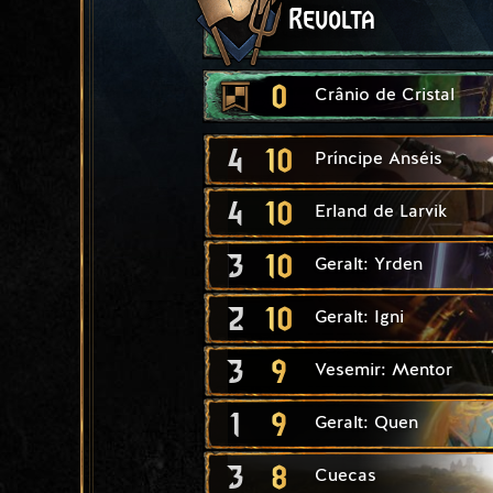
Revolta
0
Crânio de Cristal
4
10
Príncipe Anséis
4
10
Erland de Larvik
3
10
Geralt: Yrden
2
10
Geralt: Igni
3
9
Vesemir: Mentor
1
9
Geralt: Quen
3
8
Cuecas