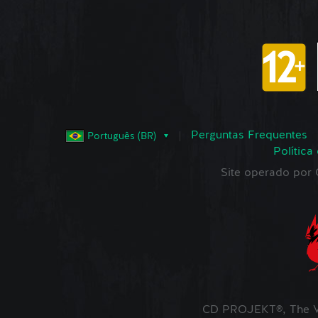
Perguntas Frequentes
Português (BR)
Política
Site operado po
CD PROJEKT®, The W