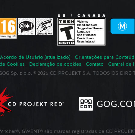
Acordo de Usuário (atualizado)
Orientações para Conteúd
 de Cookies
Declaração de cookies
Contato
Central de 
r GOG Sp. z o.o. © 2026 CD PROJEKT S.A. TODOS OS DIR
itcher®, GWENT® são marcas registradas de CD PROJEKT 