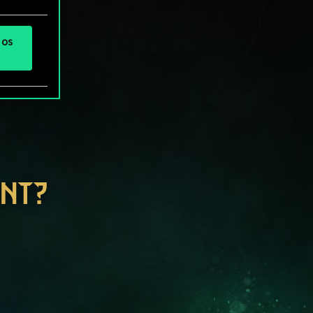
 os
ENT?