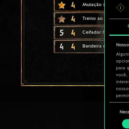
4
Mutação seletiva
4
Treino ao Alvo
5
4
Ceifador lyriano
4
4
Nosso 
Bandeira de Dun
Algun
opcio
para 
você,
inter
nosso
permi
Seleção
Você 
Nece
de
ajust
consenti