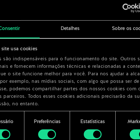
Consentir
Detalhes
Sobre os co
x
2
site usa cookies
x
2
s são indispensáveis para o funcionamento do site. Outros 
nais e fornecem informações técnicas e relacionadas a cont
que o site funcione melhor para você. Para nos ajudar a alc
 por exemplo, nas mídias sociais, com algo que possa ser de
esse, podemos compartilhar partes dos nossos cookies com 
s parceiros. Todos esses cookies adicionais precisarão da su
ssão, no entanto.
encontrará todos os detalhes sobre o uso de cookies e pode
ssário
Preferências
Estatísticas
Marke
ar as suas preferências no menu "Configurações" abaixo.
mento