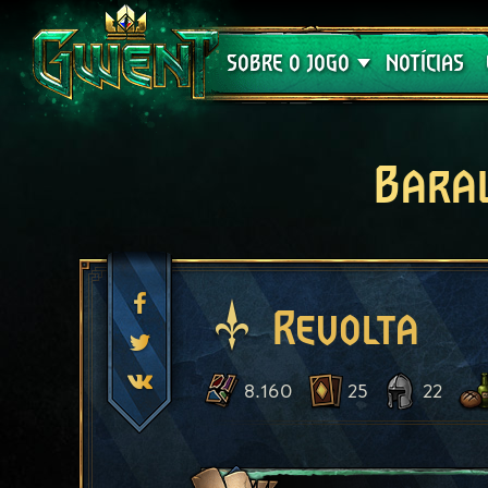
Suporte
SOBRE O JOGO
NOTÍCIAS
Bara
Revolta
8.160
25
22