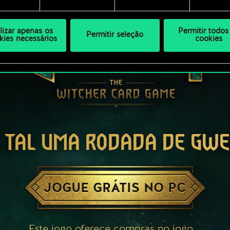
ilizar apenas os
Permitir todos
Permitir seleção
kies necessários
cookies
 TAL UMA RODADA DE GW
JOGUE GRÁTIS NO PC
Este jogo oferece compras no jogo