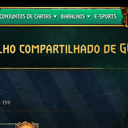
Crimson Curse
Guia de Baralhos
CONJUNTOS DE CARTAS
BARALHOS
E-SPORTS
lho compartilhado de 
159