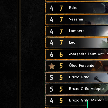
4
7
Eskel
4
7
Vesemir
4
7
Lambert
4
7
Leo
6
6
Margarita Laux-Antill
5
Óleo Fervente
5
5
Bruxo Grifo
5
5
Bruxo Grifo Adepto
4
5
Bruxo Grifo Mentor