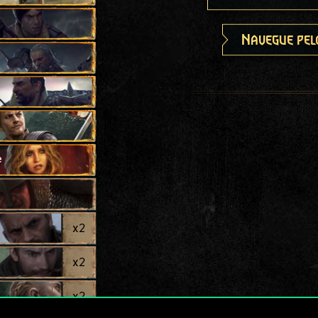
Navegue pel
e
x
2
x
2
x
2