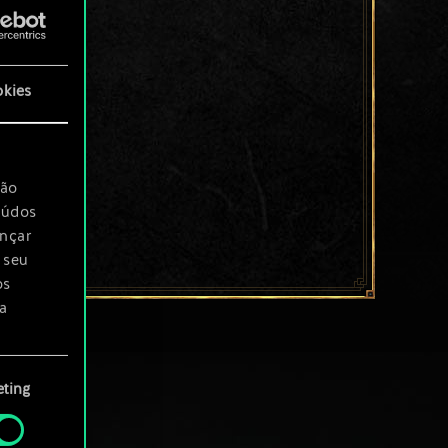
okies
são
eúdos
ançar
 seu
os
a
rá
ting