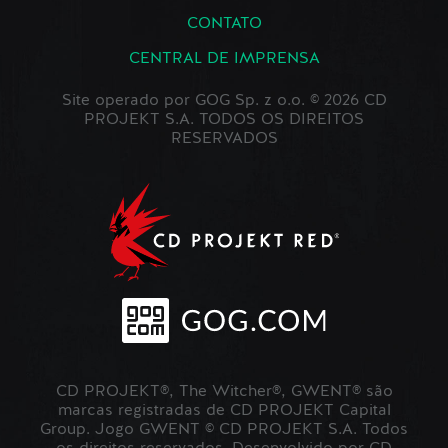
CONTATO
CENTRAL DE IMPRENSA
Site operado por GOG Sp. z o.o. © 2026 CD
PROJEKT S.A. TODOS OS DIREITOS
RESERVADOS
CD PROJEKT®, The Witcher®, GWENT® são
marcas registradas de CD PROJEKT Capital
Group. Jogo GWENT © CD PROJEKT S.A. Todos