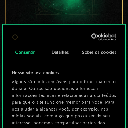
Por enquanto, isto é
apenas um conjunto
Consentir
Detalhes
Sobre os cookies
de cartas
compartilhado.
Nosso site usa cookies
No entanto, dá para
Alguns são indispensáveis para o funcionamento
do site. Outros são opcionais e fornecem
ser muito mais!
informações técnicas e relacionadas a conteúdos
para que o site funcione melhor para você. Para
nos ajudar a alcançar você, por exemplo, nas
Dê um nome para este baralho e crie
mídias sociais, com algo que possa ser de seu
interesse, podemos compartilhar partes dos
um guia