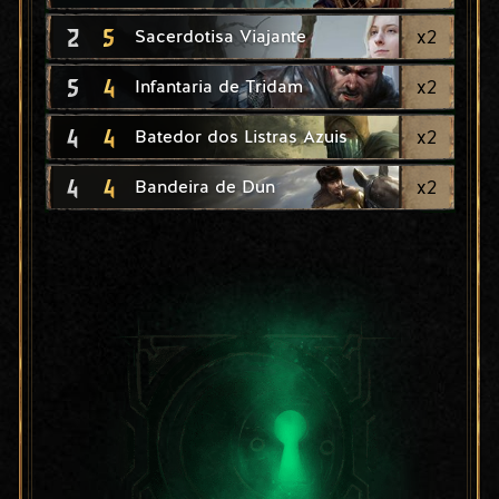
2
5
x
2
Sacerdotisa Viajante
5
4
x
2
Infantaria de Tridam
4
4
x
2
Batedor dos Listras Azuis
4
4
x
2
Bandeira de Dun