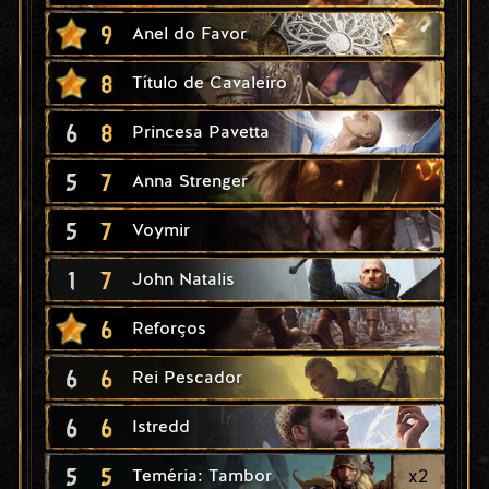
9
Anel do Favor
8
Título de Cavaleiro
6
8
Princesa Pavetta
5
7
Anna Strenger
5
7
Voymir
1
7
John Natalis
6
Reforços
6
6
Rei Pescador
6
6
Istredd
5
5
x
2
Teméria: Tambor