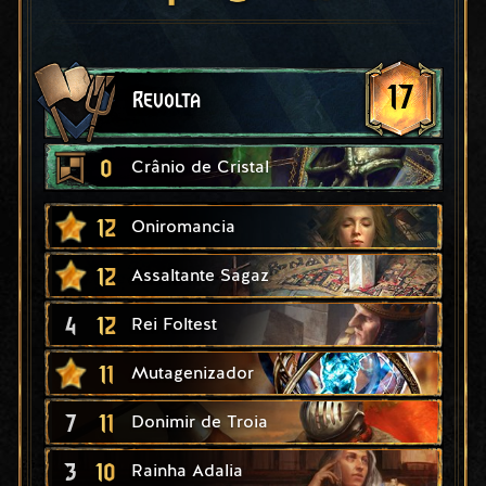
17
Revolta
0
Crânio de Cristal
12
Oniromancia
12
Assaltante Sagaz
4
12
Rei Foltest
11
Mutagenizador
7
11
Donimir de Troia
3
10
Rainha Adalia