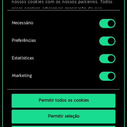
nossos cookies com os nossos parceiros. Todos
esses cookies adicionais precisarão da sua
Editar baralho
permissão, no entanto.
Seleção
Necessário
de
Você encontrará todos os detalhes sobre o uso
OU
consentimento
de cookies e poderá ajustar as suas preferências
Preferências
no menu "Configurações" abaixo.
Navegue pelos baralhos da
comunidade
Estatísticas
Marketing
Permitir todos os cookies
Permitir seleção