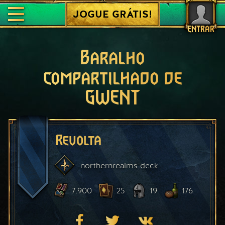
JOGUE GRÁTIS!
ENTRAR
Baralho
compartilhado de
GWENT
Revolta
northernrealms
deck
7.900
25
19
176