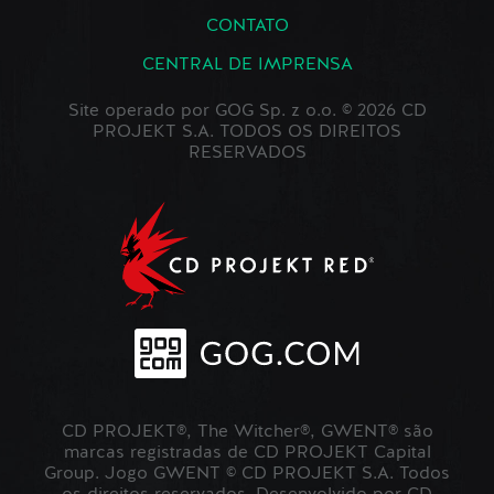
CONTATO
CENTRAL DE IMPRENSA
Site operado por GOG Sp. z o.o. © 2026 CD
PROJEKT S.A. TODOS OS DIREITOS
RESERVADOS
CD PROJEKT®, The Witcher®, GWENT® são
marcas registradas de CD PROJEKT Capital
Group. Jogo GWENT © CD PROJEKT S.A. Todos