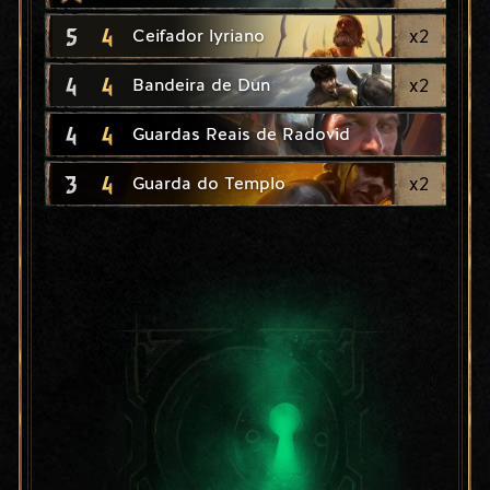
5
4
x
2
Ceifador lyriano
4
4
x
2
Bandeira de Dun
4
4
Guardas Reais de Radovid
3
4
x
2
Guarda do Templo