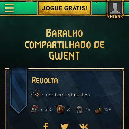
JOGUE GRÁTIS!
ENTRAR
Baralho
compartilhado de
GWENT
Revolta
northernrealms
deck
6.350
25
18
159