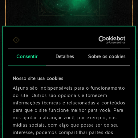
Por enquanto, isto é
apenas um conjunto
Consentir
Detalhes
Sobre os cookies
de cartas
compartilhado.
Nosso site usa cookies
No entanto, dá para
Alguns são indispensáveis para o funcionamento
do site. Outros são opcionais e fornecem
ser muito mais!
informações técnicas e relacionadas a conteúdos
para que o site funcione melhor para você. Para
nos ajudar a alcançar você, por exemplo, nas
Dê um nome para este baralho e crie
mídias sociais, com algo que possa ser de seu
interesse, podemos compartilhar partes dos
um guia