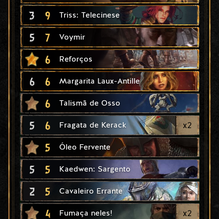
3
9
Triss: Telecinese
5
7
Voymir
6
Reforços
6
6
Margarita Laux-Antille
6
Talismã de Osso
5
6
x
2
Fragata de Kerack
5
Óleo Fervente
5
5
Kaedwen: Sargento
2
5
Cavaleiro Errante
4
x
2
Fumaça neles!