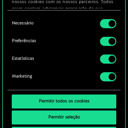
nossos cookies com os nossos parceiros. Todos
esses cookies adicionais precisarão da sua
Editar baralho
permissão, no entanto.
Seleção
Necessário
de
Você encontrará todos os detalhes sobre o uso
OU
consentimento
de cookies e poderá ajustar as suas preferências
Preferências
no menu "Configurações" abaixo.
Navegue pelos baralhos da
comunidade
Estatísticas
Marketing
Permitir todos os cookies
Permitir seleção