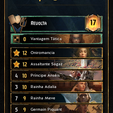
17
Revolta
0
Vantagem Tática
12
Oniromancia
12
Assaltante Sagaz
4
10
Príncipe Anséis
3
10
Rainha Adalia
7
9
Rainha Meve
5
9
Germain Piquant