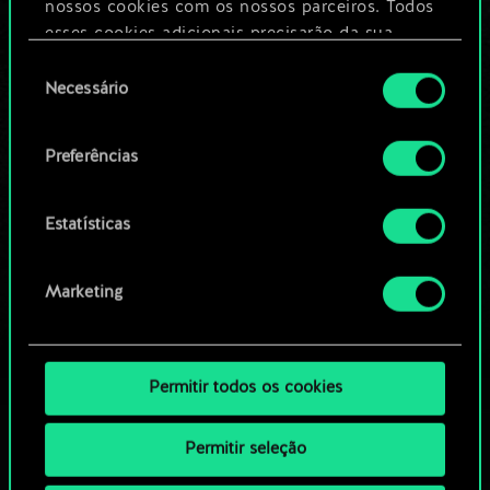
nossos cookies com os nossos parceiros. Todos
esses cookies adicionais precisarão da sua
Editar baralho
permissão, no entanto.
Seleção
Necessário
de
Você encontrará todos os detalhes sobre o uso
OU
consentimento
de cookies e poderá ajustar as suas preferências
Preferências
no menu "Configurações" abaixo.
Navegue pelos baralhos da
comunidade
Estatísticas
Marketing
Permitir todos os cookies
Permitir seleção