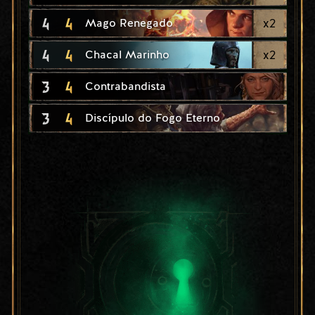
4
4
x
2
Mago Renegado
4
4
x
2
Chacal Marinho
3
4
Contrabandista
3
4
Discípulo do Fogo Eterno