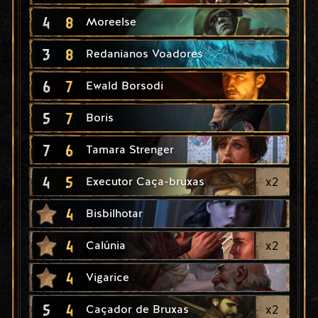
4
8
Moreelse
3
8
Redanianos Voadores
6
7
Ewald Borsodi
5
7
Boris
7
6
Tamara Strenger
4
5
x
2
Executor Caça-bruxas
4
Bisbilhotar
4
x
2
Calúnia
4
Vigarice
5
4
x
2
Caçador de Bruxas