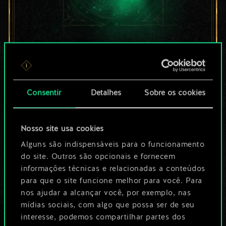
Por enquanto, isto é
apenas um conjunto
Consentir
Detalhes
Sobre os cookies
de cartas
compartilhado.
Nosso site usa cookies
No entanto, dá para
Alguns são indispensáveis para o funcionamento
do site. Outros são opcionais e fornecem
ser muito mais!
informações técnicas e relacionadas a conteúdos
para que o site funcione melhor para você. Para
nos ajudar a alcançar você, por exemplo, nas
Dê um nome para este baralho e crie
mídias sociais, com algo que possa ser de seu
interesse, podemos compartilhar partes dos
um guia