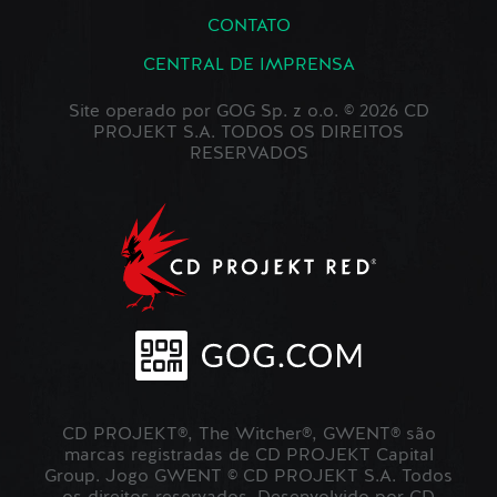
CONTATO
CENTRAL DE IMPRENSA
Site operado por GOG Sp. z o.o. © 2026 CD
PROJEKT S.A. TODOS OS DIREITOS
RESERVADOS
CD PROJEKT®, The Witcher®, GWENT® são
marcas registradas de CD PROJEKT Capital
Group. Jogo GWENT © CD PROJEKT S.A. Todos