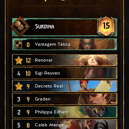
15
Surdina
0
Vantagem Tática
12
Renovar
4
10
Sigi Reuven
9
Decreto Real
3
9
Graden
2
9
Philippa Eilhart
5
8
Caleb Menge