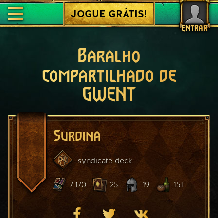
JOGUE GRÁTIS!
ENTRAR
Baralho
compartilhado de
GWENT
Surdina
syndicate
deck
7.170
25
19
151