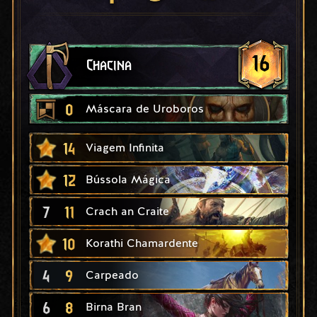
16
Chacina
0
Máscara de Uroboros
14
Viagem Infinita
12
Bússola Mágica
7
11
Crach an Craite
10
Korathi Chamardente
4
9
Carpeado
6
8
Birna Bran