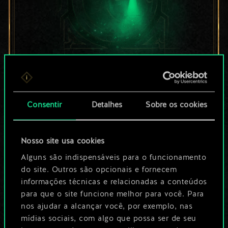
Por enquanto, isto é
apenas um conjunto
Consentir
Detalhes
Sobre os cookies
de cartas
Nosso site usa cookies
compartilhado.
Alguns são indispensáveis para o funcionamento
No entanto, dá para
do site. Outros são opcionais e fornecem
informações técnicas e relacionadas a conteúdos
ser muito mais!
para que o site funcione melhor para você. Para
nos ajudar a alcançar você, por exemplo, nas
mídias sociais, com algo que possa ser de seu