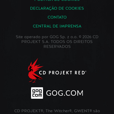
DECLARAÇÃO DE COOKIES
CONTATO
CENTRAL DE IMPRENSA
Site operado por GOG Sp. z o.o. © 2026 CD
PROJEKT S.A. TODOS OS DIREITOS
RESERVADOS
CD PROJEKT®, The Witcher®, GWENT® são