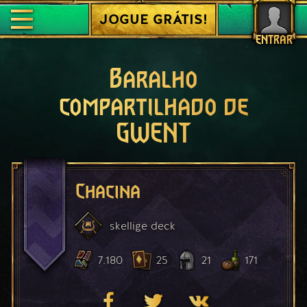
JOGUE GRÁTIS!
ENTRAR
Baralho
compartilhado de
GWENT
Chacina
skellige
deck
7.180
25
21
171