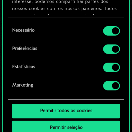
Dê um nome para este baralho e crie
interesse, podemos compartilhar partes dos
um guia
nossos cookies com os nossos parceiros. Todos
esses cookies adicionais precisarão da sua
permissão, no entanto.
Seleção
Editar baralho
Necessário
de
Você encontrará todos os detalhes sobre o uso
consentimento
OU
de cookies e poderá ajustar as suas preferências
Preferências
no menu "Configurações" abaixo.
Navegue pelos baralhos da
Estatísticas
comunidade
Marketing
Permitir todos os cookies
Permitir seleção