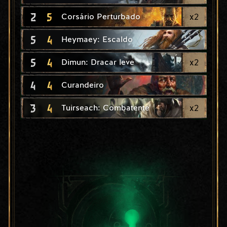
2
5
x
2
Corsário Perturbado
5
4
Heymaey: Escaldo
5
4
x
2
Dimun: Dracar leve
4
4
Curandeiro
3
4
x
2
Tuirseach: Combatente