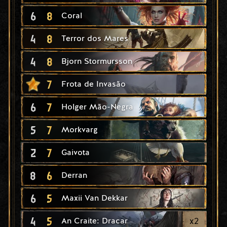
6
8
Coral
4
8
Terror dos Mares
4
8
Bjorn Stormursson
7
Frota de Invasão
6
7
Holger Mão-Negra
5
7
Morkvarg
2
7
Gaivota
8
6
Derran
6
5
Maxii Van Dekkar
4
5
x
2
An Craite: Dracar