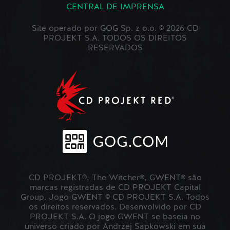
CENTRAL DE IMPRENSA
Site operado por GOG Sp. z o.o. © 2026 CD
PROJEKT S.A. TODOS OS DIREITOS
RESERVADOS
CD PROJEKT®, The Witcher®, GWENT® são
marcas registradas de CD PROJEKT Capital
Group. Jogo GWENT © CD PROJEKT S.A. Todos
os direitos reservados. Desenvolvido por CD
PROJEKT S.A. O jogo GWENT se baseia no
universo criado por Andrzej Sapkowski em sua