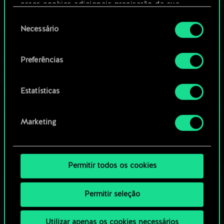
Editar baralho
esses cookies adicionais precisarão da sua
permissão, no entanto.
Seleção
Necessário
OU
de
Você encontrará todos os detalhes sobre o uso
consentimento
de cookies e poderá ajustar as suas preferências
Preferências
Navegue pelos baralhos da
no menu "Configurações" abaixo.
comunidade
Estatísticas
Marketing
Permitir todos os cookies
Permitir seleção
Utilizar apenas os cookies necessários