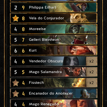
2
9
Philippa Eilhart
8
Vela do Conjurador
4
8
Moreelse
5
7
Gellert Bleinheim
6
6
Kurt
4
6
x
2
Vendedor Obscuro
5
5
x
2
Mago Salamandra
4
x
2
Fisstech
4
Encanador do Anoitecer
4
4
Mago Renegado