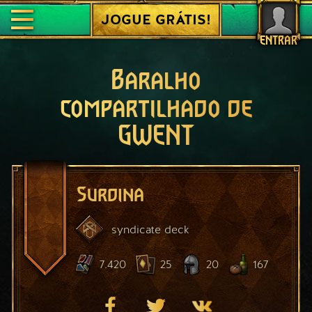
JOGUE GRÁTIS!
ENTRAR
Baralho
compartilhado de
GWENT
Surdina
syndicate
deck
7.420
25
20
167