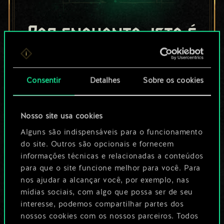
Por enquanto, isto é
apenas um conjunto
de cartas
Consentir
Detalhes
Sobre os cookies
compartilhado.
Nosso site usa cookies
No entanto, dá para
Alguns são indispensáveis para o funcionamento
ser muito mais!
do site. Outros são opcionais e fornecem
informações técnicas e relacionadas a conteúdos
para que o site funcione melhor para você. Para
Dê um nome para este baralho e crie
nos ajudar a alcançar você, por exemplo, nas
mídias sociais, com algo que possa ser de seu
um guia
interesse, podemos compartilhar partes dos
nossos cookies com os nossos parceiros. Todos