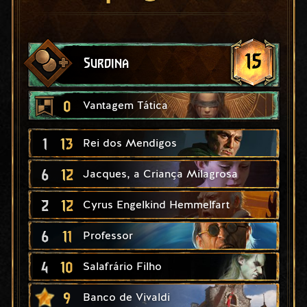
15
Surdina
0
Vantagem Tática
1
13
Rei dos Mendigos
6
12
Jacques, a Criança Milagrosa
2
12
Cyrus Engelkind Hemmelfart
6
11
Professor
4
10
Salafrário Filho
9
Banco de Vivaldi