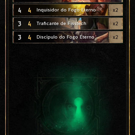
4
4
x
2
Inquisidor do Fogo Eterno
3
4
x
2
Traficante de Fisstech
3
4
x
2
Discípulo do Fogo Eterno