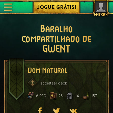
JOGUE GRÁTIS!
ENTRAR
Baralho
compartilhado de
GWENT
Dom Natural
scoiatael
deck
6.930
25
14
157