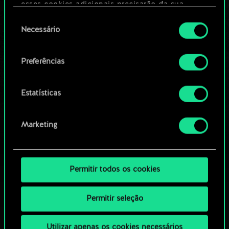
Editar baralho
esses cookies adicionais precisarão da sua
permissão, no entanto.
Seleção
Necessário
OU
de
Você encontrará todos os detalhes sobre o uso
consentimento
de cookies e poderá ajustar as suas preferências
Preferências
Navegue pelos baralhos da
no menu "Configurações" abaixo.
comunidade
Estatísticas
Marketing
Permitir todos os cookies
Permitir seleção
Utilizar apenas os cookies necessários