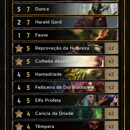
5
7
Dunca
2
7
Harald Gord
1
7
Fauve
5
x
2
Reprovação da Natureza
5
x
2
Colheita Abundante
4
5
x
2
Hamadríade
4
5
x
2
Feiticeira de Dol Blathanna
4
5
Elfo Profeta
4
x
2
Carícia da Dríade
4
x
2
Têmpera