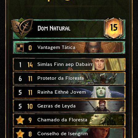
15
Dom Natural
0
Vantagem Tática
1
14
Simlas Finn aep Dabairr
6
11
Protetor da Floresta
5
11
Rainha Eithné Jovem
5
10
Gezras de Leyda
9
Chamado da Floresta
8
Conselho de Isengrim