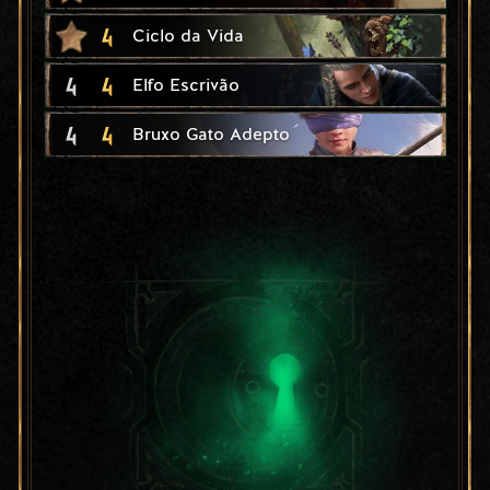
4
Ciclo da Vida
4
4
Elfo Escrivão
4
4
Bruxo Gato Adepto