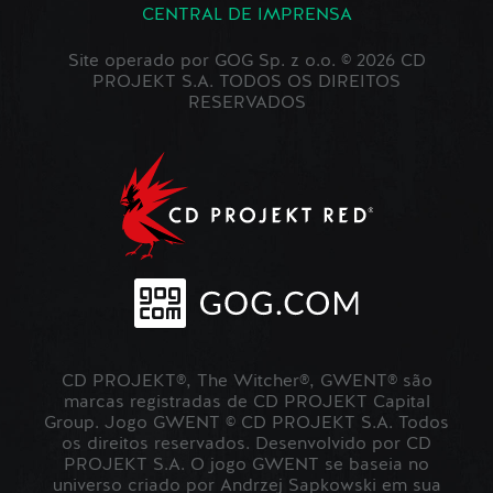
CENTRAL DE IMPRENSA
Site operado por GOG Sp. z o.o. © 2026 CD
PROJEKT S.A. TODOS OS DIREITOS
RESERVADOS
CD PROJEKT®, The Witcher®, GWENT® são
marcas registradas de CD PROJEKT Capital
Group. Jogo GWENT © CD PROJEKT S.A. Todos
os direitos reservados. Desenvolvido por CD
PROJEKT S.A. O jogo GWENT se baseia no
universo criado por Andrzej Sapkowski em sua