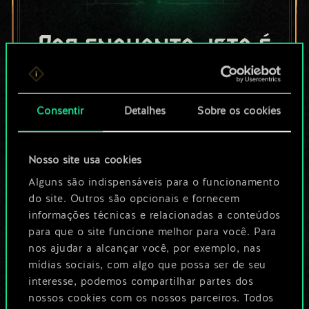
Por enquanto, isto é
apenas um conjunto
de cartas
Consentir
Detalhes
Sobre os cookies
compartilhado.
Nosso site usa cookies
No entanto, dá para
Alguns são indispensáveis para o funcionamento
ser muito mais!
do site. Outros são opcionais e fornecem
informações técnicas e relacionadas a conteúdos
para que o site funcione melhor para você. Para
Dê um nome para este baralho e crie
nos ajudar a alcançar você, por exemplo, nas
mídias sociais, com algo que possa ser de seu
um guia
interesse, podemos compartilhar partes dos
nossos cookies com os nossos parceiros. Todos