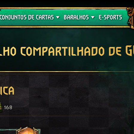
Crimson Curse
Guia de Baralhos
CONJUNTOS DE CARTAS
BARALHOS
E-SPORTS
lho compartilhado de 
ica
168