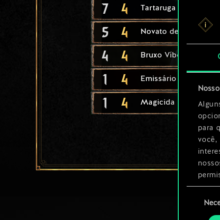
7
4
Tartaruga Ard Feainn
5
4
Novato de Vicovaro
4
4
Bruxo Víbora Adepto
1
4
Emissário
Nosso 
1
4
Magicida
Algun
opcio
para 
você,
inter
nosso
permi
Seleção
Você 
Nece
de
ajust
consenti