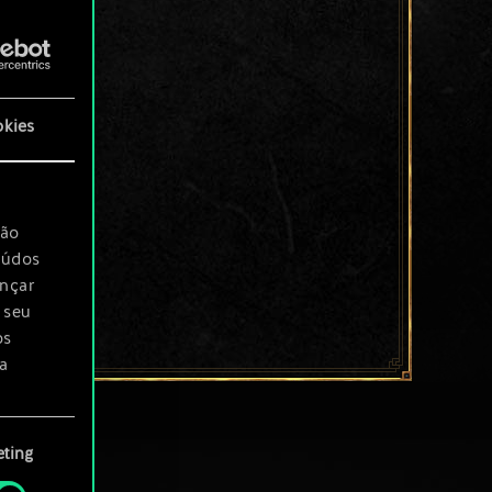
okies
são
eúdos
ançar
 seu
os
a
rá
ting