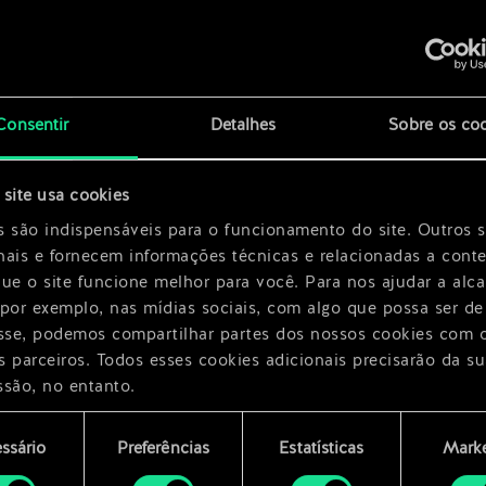
x
2
x
2
Consentir
Detalhes
Sobre os co
site usa cookies
x
2
s são indispensáveis para o funcionamento do site. Outros 
nais e fornecem informações técnicas e relacionadas a cont
que o site funcione melhor para você. Para nos ajudar a alc
 por exemplo, nas mídias sociais, com algo que possa ser de
esse, podemos compartilhar partes dos nossos cookies com 
s parceiros. Todos esses cookies adicionais precisarão da su
ssão, no entanto.
encontrará todos os detalhes sobre o uso de cookies e pode
ssário
Preferências
Estatísticas
Marke
ar as suas preferências no menu "Configurações" abaixo.
mento