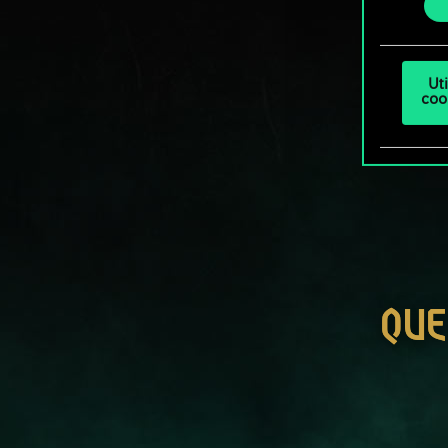
Ut
coo
QUE