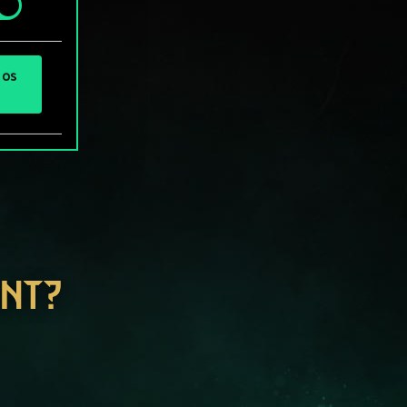
 os
ENT?