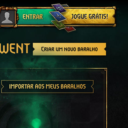
Sair
JOGUE GRÁTIS!
ENTRAR
GWENT
Criar um novo baralho
IMPORTAR AOS MEUS BARALHOS