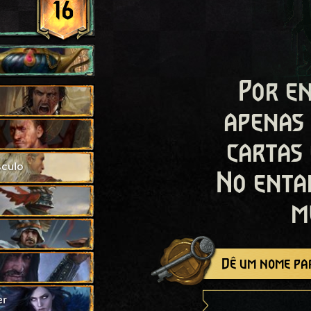
16
Por en
apenas
cartas
sculo
No enta
m
Dê um nome par
er