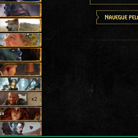
Navegue pel
x
2
sa