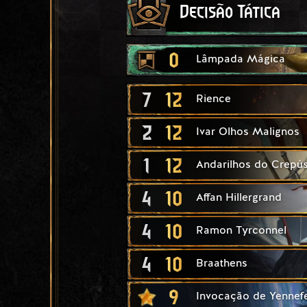
Decisão Tática
0
Lâmpada Mágica
7
12
Rience
2
12
Ivar Olhos Malignos
1
12
Andarilhos do Crepú
4
10
Affan Hillergrand
4
10
Ramon Tyrconnel
4
10
Braathens
9
Invocação de Yennef