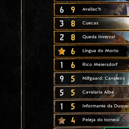
6
9
Avallac'h
3
8
Cuecas
2
8
Queda Invernal
6
Língua do Morto
1
6
Rico Meiersdorf
9
5
Nilfgaard: Cavaleiro
5
5
Cavalaria Alba
1
5
Informante da Duque
4
Peleja do torneio